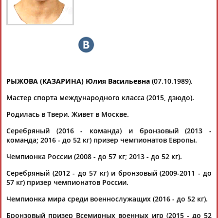
РЫЖОВА
Ваш запрос: "Юлия Рыжова"
Документы 1-10 из 11 найденных уникальных документов
1
2
РЫЖОВА (КАЗАРИНА) Юлия Васильевна
(07.10.1989).
Дмитрий Морозов: В первый день у женщин будут
Мастер спорта международного класса (2015, дзюдо).
разыграны награды в трёх из шести весовых категориях - до
Родилась в Твери. Живет в Москве.
48, 52 и 57 кг
...ног только бронзовый призёр прошлогоднего чемпионата
Серебряный (2016 - команда) и бронзовый (2013 -
Европы
Юлия
Рыжова
(вес до 52 кг) из-за. Остальные
команда; 2016 - до 52 кг) призер чемпионатов Европы.
девушки, что...
(Проект:
Информационное агентство СТАДИОН
)
Чемпионка России (2008 - до 57 кг; 2013 - до 52 кг).
20.04.2017
Серебряный (2012 - до 57 кг) и бронзовый (2009-2011 - до
Три российских дзюдоиста победили на этапе Большого
57 кг) призер чемпионатов России.
шлема в Тюмени
...Бисултанов (до 100 кг), Наталья Кондратьева (до 48 кг),
Чемпионка мира среди военнослужащих (2016 - до 52 кг).
Юлия
Рыжова
(до 52 кг), Дарья Межецкая (до 57 кг), Дарья...
(Проект:
Информационное агентство СТАДИОН
)
Бронзовый призер Всемирных военных игр (2015 - до 52