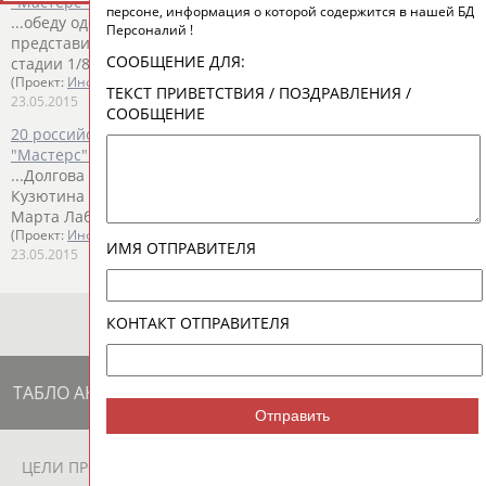
"Мастерс" по дзюдо
персоне, информация о которой содержится в нашей БД
...обеду одержал ее соотечественник Денис Ярцев. Еще одна
Персоналий !
представительница России
Юлия
Рыжова
выбыла на
СООБЩЕНИЕ ДЛЯ:
стадии 1/8 финала. ...
(Проект:
Информационное агентство СТАДИОН
)
ТЕКСТ ПРИВЕТСТВИЯ / ПОЗДРАВЛЕНИЯ /
23.05.2015
СООБЩЕНИЕ
20 российских дзюдоистов выступят на элитном турнире
"Мастерс" в Марокко
...Долгова и Кристина Румянцева (до 48 кг), Наталья
Кузютина и
Юлия
Рыжова
(52 кг), Ирина Заблудина (57),
Марта Лабазина...
(Проект:
Информационное агентство СТАДИОН
)
ИМЯ ОТПРАВИТЕЛЯ
23.05.2015
КОНТАКТ ОТПРАВИТЕЛЯ
ТАБЛО АКТИВНОСТИ
Отправить
ЦЕЛИ ПРОЕКТА
КОНТАКТЫ
НАШИ КНОПКИ
РЕКЛАМА