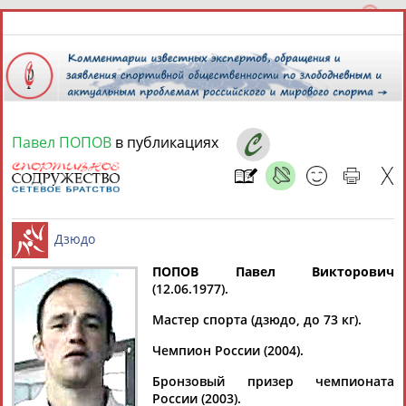
Павел ПОПОВ
в публикациях
10 августа 2026 года,
15:49
СПОРТСМЕНЫ, ТРЕНЕРЫ И СПЕЦИАЛИСТЫ
ПОПОВ Павел
Викторович
2
персоны
Расширенный поиск
Найдено:
(12.06.1977).
Дзюдо
Мастер спорта (дзюдо, до 73 кг).
Чемпион России (2004).
Бронзовый призер чемпионата
Павел
Павел
России (2003).