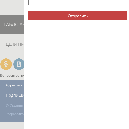
Отправить
ТАБЛО АКТИВНОСТИ
ЦЕЛИ ПРОЕКТА
КОНТАКТЫ
НАШИ КНОПКИ
РЕКЛАМА
Вопросы сотрудничества и совместной деятельности
inform@infosport.ru
Адресов в новостной рассылке: 997
Подпишись
©
Стадион, 1998-2026
Разработка и поддержка ООО НАИТ «Стадион»