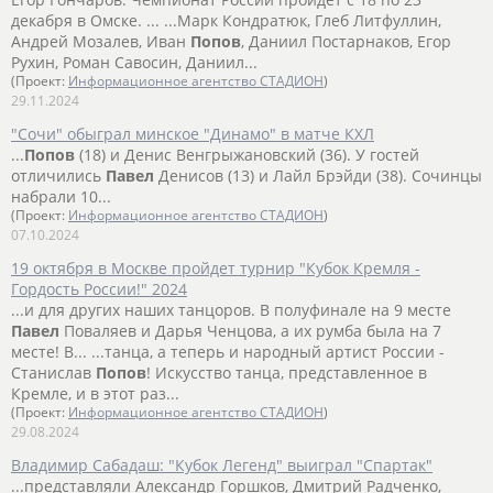
декабря в Омске. ... ...Марк Кондратюк, Глеб Литфуллин,
Андрей Мозалев, Иван
Попов
, Даниил Постарнаков, Егор
Рухин, Роман Савосин, Даниил...
(Проект:
Информационное агентство СТАДИОН
)
29.11.2024
"Сочи" обыграл минское "Динамо" в матче КХЛ
...
Попов
(18) и Денис Венгрыжановский (36). У гостей
отличились
Павел
Денисов (13) и Лайл Брэйди (38). Сочинцы
набрали 10...
(Проект:
Информационное агентство СТАДИОН
)
07.10.2024
19 октября в Москве пройдет турнир "Кубок Кремля -
Гордость России!" 2024
...и для других наших танцоров. В полуфинале на 9 месте
Павел
Поваляев и Дарья Ченцова, а их румба была на 7
месте! В... ...танца, а теперь и народный артист России -
Станислав
Попов
! Искусство танца, представленное в
Кремле, и в этот раз...
(Проект:
Информационное агентство СТАДИОН
)
29.08.2024
Владимир Сабадаш: "Кубок Легенд" выиграл "Спартак"
...представляли Александр Горшков, Дмитрий Радченко,