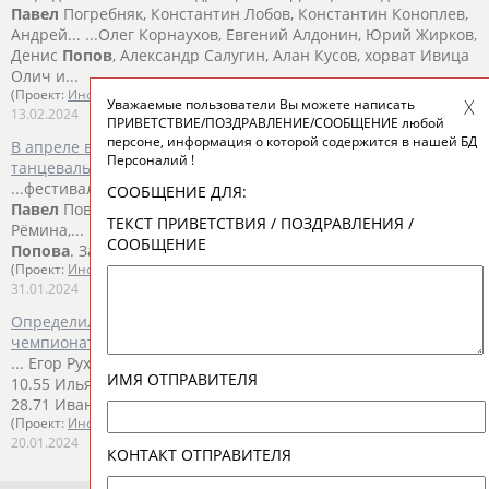
Павел
Погребняк, Константин Лобов, Константин Коноплев,
Андрей... ...Олег Корнаухов, Евгений Алдонин, Юрий Жирков,
Денис
Попов
, Александр Салугин, Алан Кусов, хорват Ивица
Олич и...
(Проект:
Информационное агентство СТАДИОН
)
Уважаемые пользователи Вы можете написать
13.02.2024
ПРИВЕТСТВИЕ/ПОЗДРАВЛЕНИЕ/СООБЩЕНИЕ любой
персоне, информация о которой содержится в нашей БД
В апреле в Москве состоится пятый международный
Персоналий !
танцевальный турнир "Кубок Кремля - Гордость России!"
...фестивале. Кирилл Александров и Ульяна Максимкина,
СООБЩЕНИЕ ДЛЯ:
Павел
Поваляев и Дарья Ченцова, Тимур Юсупов и Валерия
ТЕКСТ ПРИВЕТСТВИЯ / ПОЗДРАВЛЕНИЯ /
Рёмина,... ...союза (РТС) и его президента – Станислава
СООБЩЕНИЕ
Попова
. За 28 лет в Кремле прошли 25 "Кубков мира",...
(Проект:
Информационное агентство СТАДИОН
)
31.01.2024
Определились фигуристы - участники личных соревнований
чемпионата России 2024 по прыжкам
... Егор Рухин – 12.04 Роман Хамзин – 11.95
Павел
Савченко –
ИМЯ ОТПРАВИТЕЛЯ
10.55 Илья Строганов – 10.33 ... ...– 29.03 Марк Кондратюк –
28.71 Иван
Попов
– 28.19 Макар Игнатов – 26.83 Владислав...
(Проект:
Информационное агентство СТАДИОН
)
20.01.2024
КОНТАКТ ОТПРАВИТЕЛЯ