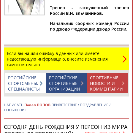
ПОПОВ
ПОПОВИЧ
Тренер - заслуженный тренер
России
В.Н. Ельчанинов
.
Ваш запрос: "Павел ПОПОВ"
Начальник сборных команд России
по дзюдо Федерации дзюдо России.
Документы 1-10 из 182 найденных уникальных документов
1
2
3
4
...
17
18
19
Если вы нашли ошибку в данных или имеете
Хоккеисты "Сочи" победили "Торпедо" в матче КХЛ (и другие
недостающую информацию, внесите изменения
результаты)
самостоятельно
...сезоне, проиграв предыдущие четыре матча.
Нападающий команды
Павел
Дедунов провел 700-й матч в
РОССИЙСКИЕ
РОССИЙСКИЕ
СПОРТИВНЫЕ
КХЛ. Сочинцы прервали... ...минута), Тимур Хафизов (49, 58),
СПОРТСМЕНЫ,
СПОРТИВНЫЕ
НОВОСТИ И
Макс Эллис (50) и Сергей
Попов
(59). В составе проигравших
СПЕЦИАЛИСТЫ
ОРГАНИЗАЦИИ
КОММЕНТАРИИ
шайбу забросил Шэйн Принс...
(Проект:
Информационное агентство СТАДИОН
)
01.03.2026
НАПИСАТЬ
Павел ПОПОВ
ПРИВЕТСТВИЕ / ПОЗДРАВЛЕНИЕ /
СООБЩЕНИЕ
"Серебряная лань" 2025
...и писатель Всеволод Кукушкин и замглавред "КП"
Павел
Садков, выпустивший недавно книгу об Александре...
СЕГОДНЯ ДЕНЬ РОЖДЕНИЯ У ПЕРСОН ИЗ МИРА
...Алина Загитова, Татьяна Лебедева, Алия Мустафина,