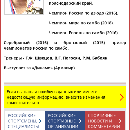
Краснодарский край.
Чемпион России по дзюдо (2016).
Чемпион мира по самбо (2018).
Дмитрий
Тамилла
Рамазан
Ростом
АБАРЕНОВ
АБАСОВА
АБАЧАРАЕВ
АБАШИДЗЕ
Чемпион Европы по самбо (2016).
Серебряный (2016) и бронзовый (2015) призер
чемпионатов России по самбо.
Тренеры -
Г.Ф. Швецов
,
В.Г. Погосян
,
Р.М. Бабоян
.
Флюра
Татьяна
Акжана
Артур
АББАТЕ-
АББЯСОВА
АБДИКАРИМОВА
АБДРАХМАНОВ
Выступает за «Динамо» (Армавир).
БУЛАТОВА
Если вы нашли ошибку в данных или имеете
недостающую информацию, внесите изменения
самостоятельно
РОССИЙСКИЕ
РОССИЙСКИЕ
СПОРТИВНЫЕ
СПОРТСМЕНЫ,
СПОРТИВНЫЕ
НОВОСТИ И
СПЕЦИАЛИСТЫ
ОРГАНИЗАЦИИ
КОММЕНТАРИИ