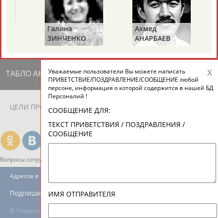
ЕЩЁ ПЕРСОНЫ
Галина
Ахмед
24 персон из 13181
Й
ЗИНЧЕНКО
АНАРБАЕВ
Уважаемые пользователи Вы можете написать
ТАБЛО АКТИВНОСТИ
ПРИВЕТСТВИЕ/ПОЗДРАВЛЕНИЕ/СООБЩЕНИЕ любой
персоне, информация о которой содержится в нашей БД
Персоналий !
ЦЕЛИ ПРОЕКТА
КОНТАКТЫ
НАШИ КНОПКИ
РЕКЛАМА
СООБЩЕНИЕ ДЛЯ:
ТЕКСТ ПРИВЕТСТВИЯ / ПОЗДРАВЛЕНИЯ /
СООБЩЕНИЕ
Вопросы сотрудничества и совместной деятельности
inform@infosport.ru
Адресов в новостной рассылке: 996
Подпишись
ИМЯ ОТПРАВИТЕЛЯ
©
Стадион, 1998-2026