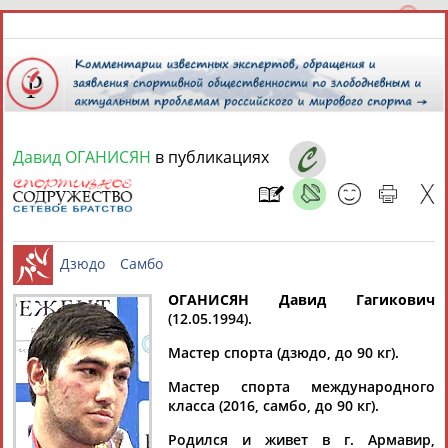
Давид ОГАНИСЯН
в публикациях
6 августа 2026 года,
06:14
СПОРТСМЕНЫ, ТРЕНЕРЫ И СПЕЦИАЛИСТЫ
13181
персон
Расширенный поиск
Найдено:
ОГАНИСЯН Давид Гагикович
(12.05.1994).
Дзюдо
Самбо
Мастер спорта (дзюдо, до 90 кг).
Мастер спорта международного
класса (2016, самбо, до 90 кг).
Аслаудин
Елена
Мария
Юлия
АБАЕВ
АБАИМОВА
АБАКУМОВА
АБАЛАКИНА
Родился и живет в г. Армавир,