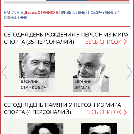
НАПИСАТЬ
Давид ОГАНИСЯН
ПРИВЕТСТВИЕ / ПОЗДРАВЛЕНИЕ /
СООБЩЕНИЕ
СЕГОДНЯ ДЕНЬ РОЖДЕНИЯ У ПЕРСОН ИЗ МИРА
СПОРТА (35 ПЕРСОНАЛИЙ)
ВЕСЬ СПИСОК
Каримжан
Аделя
Андрей
Герман
АБДРАХМАНОВ
АБДРАХМАНОВА
АБДУВАЛИЕВ
АБДУЛАЕВ
Рамазан
Тагир
Камиль
Загалав
Василий
Евгений
Ни
АБДУЛАЕВ
АБДУЛАЕВ
АБДУЛАЗИЗОВ
АБДУЛБЕКОВ
СТАНКОВИЧ
ЗИМИН
А
СЕГОДНЯ ДЕНЬ ПАМЯТИ У ПЕРСОН ИЗ МИРА
СПОРТА (4 ПЕРСОНАЛИЙ)
ВЕСЬ СПИСОК
Камалудин
Абдула
Магомед
Назир
АБДУЛДАУДОВ
АБДУЛЖАЛИЛОВ
АБДУЛКАГИРОВ
АБДУЛЛАЕВ