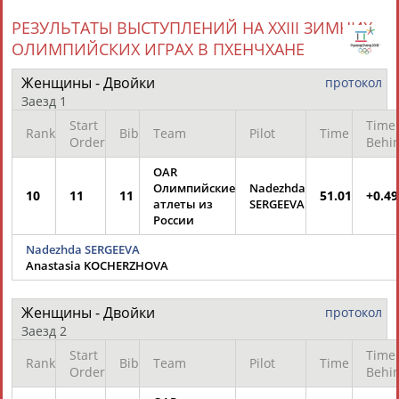
ЕЩЁ ПЕРСОНЫ
РЕЗУЛЬТАТЫ ВЫСТУПЛЕНИЙ НА XXIII ЗИМНИХ
ОЛИМПИЙСКИХ ИГРАХ В ПХЕНЧХАНЕ
24 персон из 13181
Женщины - Двойки
протокол
Заезд 1
Start
Time
ТАБЛО АКТИВНОСТИ
Rank
Bib
Team
Pilot
Time
Order
Behi
OAR
Олимпийские
Nadezhda
ЦЕЛИ ПРОЕКТА
10
11
11
КОНТАКТЫ
НАШИ КНОПКИ
51.01
РЕКЛАМА
+0.49
атлеты из
SERGEEVA
России
Nadezhda SERGEEVA
Anastasia KOCHERZHOVA
Вопросы сотрудничества и совместной деятельности
inform@infosport.ru
Женщины - Двойки
протокол
Адресов в новостной рассылке: 996
Заезд 2
Подпишись
Start
Time
Rank
Bib
Team
Pilot
Time
Order
Behi
©
Стадион, 1998-2026