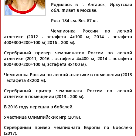
Родилась в г. Ангарск, Иркутская
обл. Живет в Москве.
Рост 184 см. Вес 67 кг.
Дмитрий
Тамилла
Рамазан
Ростом
Чемпионка России по легкой
АБАРЕНОВ
АБАСОВА
АБАЧАРАЕВ
АБАШИДЗЕ
атлетике (2012 - эстафета 4х100 м; 2014 - эстафета
400+300+200+100 м; 2016 - 200 м).
Серебряный призер чемпионатов России по легкой
атлетике (2011, 2016 - эстафета 4х400 м; 2014 - эстафета
Флюра
Татьяна
Акжана
Артур
800+400+200+100 м, эстафета 4х100 м).
АББАТЕ-
АББЯСОВА
АБДИКАРИМОВА
АБДРАХМАНОВ
БУЛАТОВА
Чемпионка России по легкой атлетике в помещении (2013
- эстафета 4х200 м).
Серебряный призер чемпионата России по легкой
атлетике в помещении (2013 - 200 м).
В 2016 году перешла в бобслей.
Участница Олимпийских игр (2018).
Серебряный призер чемпионата Европы по бобслею
(2017).