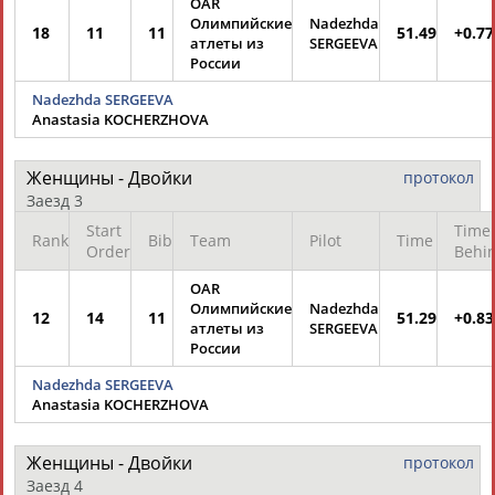
OAR
Разработка и поддержка ООО НАИТ «Стадион»
Олимпийские
Nadezhda
18
11
11
51.49
+0.77
атлеты из
SERGEEVA
России
Nadezhda SERGEEVA
Anastasia KOCHERZHOVA
Женщины - Двойки
протокол
Заезд 3
Start
Time
Rank
Bib
Team
Pilot
Time
Order
Behi
OAR
Олимпийские
Nadezhda
12
14
11
51.29
+0.83
атлеты из
SERGEEVA
России
Nadezhda SERGEEVA
Anastasia KOCHERZHOVA
Женщины - Двойки
протокол
Заезд 4