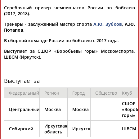
Серебряный призер чемпионатов России по бобслею
(2017, 2018).
Тренеры - заслуженный мастер спорта
А.Ю. Зубков
,
А.Ю.
Потапов
.
В сборной команде России по бобслею с 2017 года.
Каримжан
Аделя
Андрей
Герман
АБДРАХМАНОВ
АБДРАХМАНОВА
АБДУВАЛИЕВ
АБДУЛАЕВ
Выступает за СШОР «Воробьевы горы» Москомспорта,
ШВСМ (Иркутск).
Выступает за
Рамазан
Тагир
Камиль
Загалав
АБДУЛАЕВ
АБДУЛАЕВ
АБДУЛАЗИЗОВ
АБДУЛБЕКОВ
Федеральный
Регион
Город
Общество
Клуб
СШОР
Центральный
Москва
Москва
«Вороб
горы»
Камалудин
Абдула
Магомед
Назир
АБДУЛДАУДОВ
АБДУЛЖАЛИЛОВ
АБДУЛКАГИРОВ
АБДУЛЛАЕВ
Иркутская
Сибирский
Иркутск
ШВСМ
область