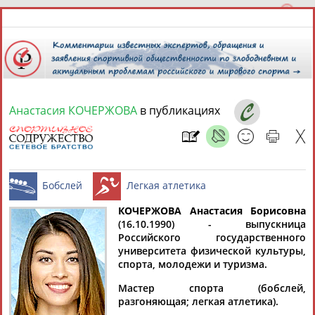
Анастасия КОЧЕРЖОВА
в публикациях
7 августа 2026 года,
05:15
СПОРТСМЕНЫ, ТРЕНЕРЫ И СПЕЦИАЛИСТЫ
13181
персон
Расширенный поиск
Найдено:
КОЧЕРЖОВА Анастасия Борисовна
(16.10.1990) - выпускница
Российского государственного
Бобслей
Легкая атлетика
университета физической культуры,
спорта, молодежи и туризма.
Мастер спорта (бобслей,
Аслаудин
Елена
Мария
Юлия
разгоняющая; легкая атлетика).
АБАЕВ
АБАИМОВА
АБАКУМОВА
АБАЛАКИНА