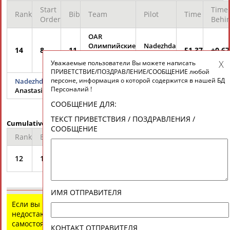
Start
Time
Rank
Bib
Team
Pilot
Time
Order
Behi
OAR
Олимпийские
Nadezhda
14
8
11
51.37
+0.67
атлеты из
SERGEEVA
Уважаемые пользователи Вы можете написать
России
ПРИВЕТСТВИЕ/ПОЗДРАВЛЕНИЕ/СООБЩЕНИЕ любой
персоне, информация о которой содержится в нашей БД
Nadezhda SERGEEVA
Персоналий !
Anastasia KOCHERZHOVA
СООБЩЕНИЕ ДЛЯ:
ТЕКСТ ПРИВЕТСТВИЯ / ПОЗДРАВЛЕНИЯ /
Cumulative Result
СООБЩЕНИЕ
Rank
Bib
Team
Total
Diff
OAR Олимпийские атлеты
12
11
3:25.16
+2.71
из России
ИМЯ ОТПРАВИТЕЛЯ
Если вы нашли ошибку в данных или имеете
недостающую информацию, внесите изменения
самостоятельно
КОНТАКТ ОТПРАВИТЕЛЯ