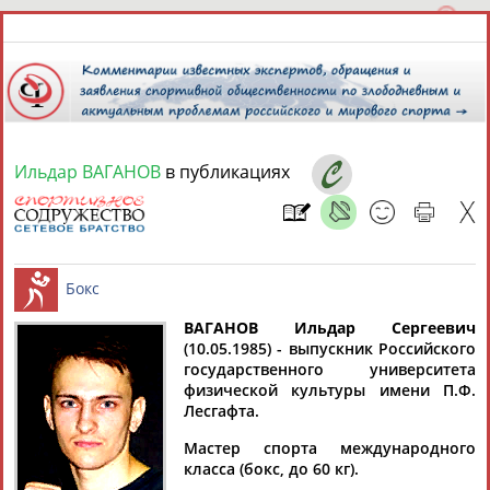
Ильдар ВАГАНОВ
в публикациях
6 августа 2026 года,
10:17
СПОРТСМЕНЫ, ТРЕНЕРЫ И СПЕЦИАЛИСТЫ
ВАГАНОВ Ильдар Сергеевич
1
персона
Расширенный поиск
Найдено:
(10.05.1985) - выпускник Российского
государственного университета
Бокс
физической культуры имени П.Ф.
Лесгафта.
Мастер спорта международного
класса (бокс, до 60 кг).
Ильдар