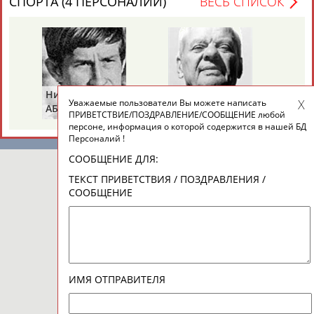
СПОРТА (4 ПЕРСОНАЛИЙ)
ВЕСЬ СПИСОК
Вопросы сотрудничества и совместной деятельности
inform@infosport.ru
Адресов в новостной рассылке: 996
Подпишись
Борис
Галина
Уважаемые пользователи Вы можете написать
РАЗИНСКИЙ
ЗИНЧЕНКО
©
Стадион, 1998-2026
ПРИВЕТСТВИЕ/ПОЗДРАВЛЕНИЕ/СООБЩЕНИЕ любой
персоне, информация о которой содержится в нашей БД
Разработка и поддержка ООО НАИТ «Стадион»
Персоналий !
СООБЩЕНИЕ ДЛЯ:
ТЕКСТ ПРИВЕТСТВИЯ / ПОЗДРАВЛЕНИЯ /
СООБЩЕНИЕ
ИМЯ ОТПРАВИТЕЛЯ