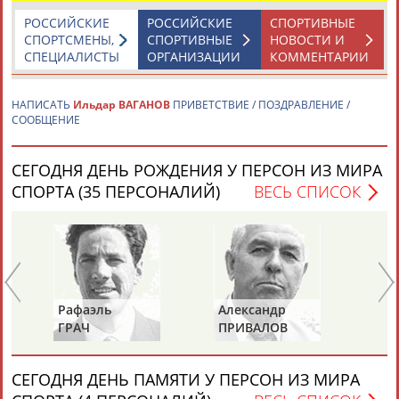
Ильдар
Ваганов
/Тюменская область/, 64 - Максим
Игнатьев...
РОССИЙСКИЕ
РОССИЙСКИЕ
СПОРТИВНЫЕ
(Проект:
Информационное агентство СТАДИОН
)
СПОРТСМЕНЫ,
СПОРТИВНЫЕ
НОВОСТИ И
17.06.2011
СПЕЦИАЛИСТЫ
ОРГАНИЗАЦИИ
КОММЕНТАРИИ
На чемпионате России по боксу уверенно выглядят лидеры
сборной - Давид Айрапетян и Альберт Селимов
НАПИСАТЬ
Ильдар ВАГАНОВ
ПРИВЕТСТВИЕ / ПОЗДРАВЛЕНИЕ /
...форме находятся лидеры – Альберт Селимов, Леонид
СООБЩЕНИЕ
Костылев,
Ильдар
Ваганов
, - прокомментировал старший
тренер сборной...
(Проект:
Информационное агентство СТАДИОН
)
СЕГОДНЯ ДЕНЬ РОЖДЕНИЯ У ПЕРСОН ИЗ МИРА
25.04.2011
СПОРТА (35 ПЕРСОНАЛИЙ)
ВЕСЬ СПИСОК
ТАБЛО АКТИВНОСТИ
Александр
Анатолий
ПРИВАЛОВ
ИОНОВ
ЦЕЛИ ПРОЕКТА
КОНТАКТЫ
НАШИ КНОПКИ
РЕКЛАМА
СЕГОДНЯ ДЕНЬ ПАМЯТИ У ПЕРСОН ИЗ МИРА