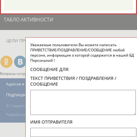
Ш
ТАБЛО АКТИВНОСТИ
ЦЕЛИ ПРОЕКТА
КОНТАКТЫ
НАШИ КНОПКИ
РЕКЛАМА
Уважаемые пользователи Вы можете написать
ПРИВЕТСТВИЕ/ПОЗДРАВЛЕНИЕ/СООБЩЕНИЕ любой
персоне, информация о которой содержится в нашей БД
Персоналий !
СООБЩЕНИЕ ДЛЯ:
Вопросы сотрудничества и совместной деятельности
inform@infosport.ru
ТЕКСТ ПРИВЕТСТВИЯ / ПОЗДРАВЛЕНИЯ /
СООБЩЕНИЕ
Адресов в новостной рассылке: 996
Подпишись
©
Стадион, 1998-2026
Разработка и поддержка ООО НАИТ «Стадион»
ИМЯ ОТПРАВИТЕЛЯ