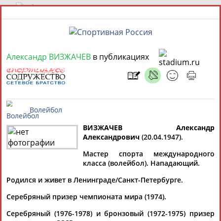
8 августа 2026 года,
13:45
Александр ВИЗЖАЧЕВ
в публикациях
СПОРТСМЕНЫ, ТРЕНЕРЫ И СПЕЦИАЛИСТЫ
13181
персон
Расширенный поиск
Найдено:
ВИЗЖАЧЕВ Александр
Александрович
(20.04.1947).
Волейбол
Мастер спорта международного
класса (волейбол). Нападающий.
Аслаудин
Елена
Мария
Юлия
АБАЕВ
АБАИМОВА
АБАКУМОВА
АБАЛАКИНА
Родился и живет в Ленинграде/Санкт-Петербурге.
Серебряный призер чемпионата мира (1974).
Дмитрий
Тамилла
Рамазан
Ростом
АБАРЕНОВ
АБАСОВА
Серебряный (1976-1978) и бронзовый (1972-1975) призер
АБАЧАРАЕВ
АБАШИДЗЕ