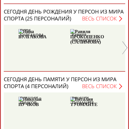
Герман
АБДУЛАЕВ
Каримжан
Аделя
Андрей
СЕГОДНЯ ДЕНЬ РОЖДЕНИЯ У ПЕРСОН ИЗ МИРА
АБДРАХМАНОВ
АБДРАХМАНОВА
АБДУВАЛИЕВ
СПОРТА (25 ПЕРСОНАЛИЙ)
ВЕСЬ СПИСОК
Нина
Ни
Равиля
БУЛГАКОВА
Ж
ПРОКОПЕНКО
Рамазан
Тагир
Камиль
Загалав
(САЛИМОВА)
АБДУЛАЕВ
АБДУЛАЕВ
АБДУЛАЗИЗОВ
АБДУЛБЕКОВ
Магомед
АБДУЛКАГИРОВ
Камалудин
Абдула
СЕГОДНЯ ДЕНЬ ПАМЯТИ У ПЕРСОН ИЗ МИРА
АБДУЛДАУДОВ
АБДУЛЖАЛИЛОВ
Назир
СПОРТА (4 ПЕРСОНАЛИЙ)
ВЕСЬ СПИСОК
АБДУЛЛАЕВ
Николай
Виталия
ПУЧКОВ
ТУОМАЙТЕ
ЕЩЁ ПЕРСОНЫ
Ми
24 персон из 13181