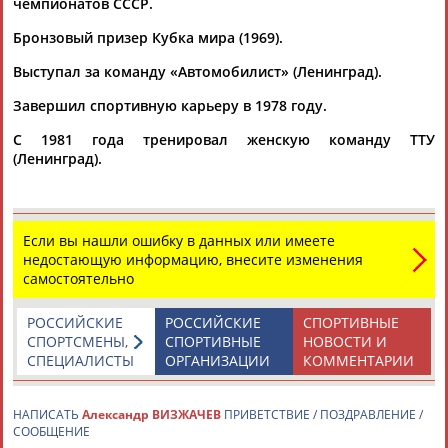
чемпионатов СССР.
Бронзовый призер Кубка мира (1969).
Флюра
АББАТЕ-
Выступал за команду «Автомобилист» (Ленинград).
БУЛАТОВА
Татьяна
Завершил спортивную карьеру в 1978 году.
АББЯСОВА
Акжана
Артур
АБДИКАРИМОВА
АБДРАХМАНОВ
С 1981 года тренировал женскую команду ТТУ
(Ленинград).
Если вы нашли ошибку в данных или имеете
недостающую информацию, внесите изменения
самостоятельно
РОССИЙСКИЕ
РОССИЙСКИЕ
СПОРТИВНЫЕ
СПОРТСМЕНЫ,
СПОРТИВНЫЕ
НОВОСТИ И
СПЕЦИАЛИСТЫ
ОРГАНИЗАЦИИ
КОММЕНТАРИИ
НАПИСАТЬ
Александр ВИЗЖАЧЕВ
ПРИВЕТСТВИЕ / ПОЗДРАВЛЕНИЕ /
СООБЩЕНИЕ