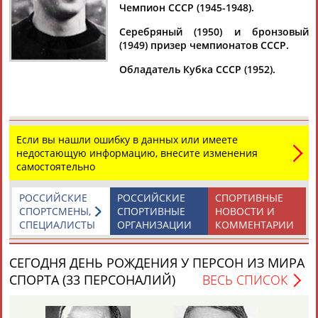
Дмитрий
Тамилла
Рамазан
Ростом
Чемпион СССР (1945-1948).
АБАРЕНОВ
АБАСОВА
АБАЧАРАЕВ
АБАШИДЗЕ
Серебряный (1950) и бронзовый
(1949) призер чемпионатов СССР.
Обладатель Кубка СССР (1952).
Флюра
Татьяна
Акжана
Артур
АББАТЕ-
АББЯСОВА
АБДИКАРИМОВА
АБДРАХМАНОВ
БУЛАТОВА
Если вы нашли ошибку в данных или имеете
недостающую информацию, внесите изменения
самостоятельно
РОССИЙСКИЕ
РОССИЙСКИЕ
СПОРТИВНЫЕ
СПОРТСМЕНЫ,
СПОРТИВНЫЕ
НОВОСТИ И
СПЕЦИАЛИСТЫ
ОРГАНИЗАЦИИ
КОММЕНТАРИИ
СЕГОДНЯ ДЕНЬ РОЖДЕНИЯ У ПЕРСОН ИЗ МИРА
СПОРТА (33 ПЕРСОНАЛИЙ)
ВЕСЬ СПИСОК