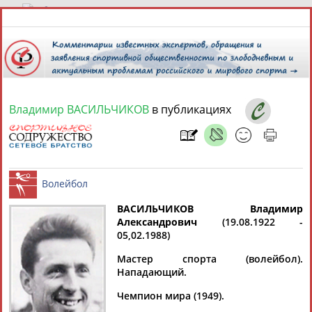
7 августа 2026 года,
22:16
СПОРТСМЕНЫ, ТРЕНЕРЫ И СПЕЦИАЛИСТЫ
Владимир ВАСИЛЬЧИКОВ
в публикациях
13181
персон
Расширенный поиск
Найдено:
ВАСИЛЬЧИКОВ Владимир
Александрович
(19.08.1922 -
Аслаудин
Елена
Мария
Юлия
05,02.1988)
Волейбол
АБАЕВ
АБАИМОВА
АБАКУМОВА
АБАЛАКИНА
Мастер спорта (волейбол).
Нападающий.
Чемпион мира (1949).