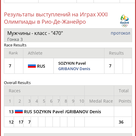
Результаты выступлений на Играх XXXI
Каримжан
Аделя
Андрей
Герман
Олимпиады в Рио-Де-Жанейро
АБДРАХМАНОВ
АБДРАХМАНОВА
АБДУВАЛИЕВ
АБДУЛАЕВ
Мужчины - класс - "470"
протокол
Гонка 3
Race Results
Рамазан
Тагир
Камиль
Загалав
Rank
Athlete
Results
АБДУЛАЕВ
АБДУЛАЕВ
АБДУЛАЗИЗОВ
АБДУЛБЕКОВ
SOZYKIN Pavel
7
7
RUS
GRIBANOV Denis
Overall Results
Камалудин
Абдула
Магомед
Назир
Races
Total
АБДУЛДАУДОВ
АБДУЛЖАЛИЛОВ
АБДУЛКАГИРОВ
АБДУЛЛАЕВ
1
2
3
4
5
6
7
8
9
10
Medal Race
Points
ЕЩЁ ПЕРСОНЫ
13
RUS SOZYKIN Pavel /GRIBANOV Denis
12
17
7
36
24 персон из 13181