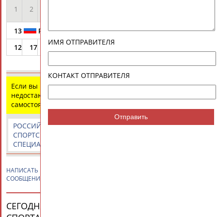
Medal
1
2
3
4
5
6
7
8
9
10
Points
Race
13
RUS
SOZYKIN Pavel
/
GRIBANOV Denis
ИМЯ ОТПРАВИТЕЛЯ
12
17
7
25
5
21
18
3
16
18
142
КОНТАКТ ОТПРАВИТЕЛЯ
Если вы нашли ошибку в данных или имеете
недостающую информацию, внесите изменения
самостоятельно
Отправить
РОССИЙСКИЕ
РОССИЙСКИЕ
СПОРТИВНЫЕ
СПОРТСМЕНЫ,
СПОРТИВНЫЕ
НОВОСТИ И
СПЕЦИАЛИСТЫ
ОРГАНИЗАЦИИ
КОММЕНТАРИИ
НАПИСАТЬ
Павел СОЗЫКИН
ПРИВЕТСТВИЕ / ПОЗДРАВЛЕНИЕ /
СООБЩЕНИЕ
СЕГОДНЯ ДЕНЬ РОЖДЕНИЯ У ПЕРСОН ИЗ МИРА