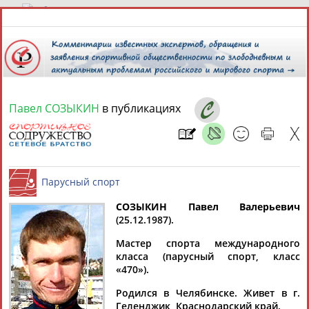
9 августа 2026 года,
00:23
СПОРТСМЕНЫ, ТРЕНЕРЫ И СПЕЦИАЛИСТЫ
Павел СОЗЫКИН
в публикациях
13181
персон
Расширенный поиск
Найдено:
СОЗЫКИН Павел Валерьевич
(25.12.1987).
Аслаудин
Елена
Мария
Юлия
Парусный спорт
АБАЕВ
АБАИМОВА
АБАКУМОВА
АБАЛАКИНА
Мастер спорта международного
класса (парусный спорт, класс
«470»).
Родился в Челябинске. Живет в г.
Геленджик, Краснодарский край.