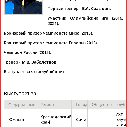
Дмитрий
Тамилла
Рамазан
Ростом
АБАРЕНОВ
АБАСОВА
АБАЧАРАЕВ
АБАШИДЗЕ
Первый тренер -
В.А. Созыкин
.
Участник Олимпийских игр (2016,
2021).
Бронзовый призер чемпионата мира (2015).
Флюра
Татьяна
Акжана
Артур
АББАТЕ-
АББЯСОВА
АБДИКАРИМОВА
АБДРАХМАНОВ
Бронзовый призер чемпионата Европы (2015).
БУЛАТОВА
Чемпион России (2015).
Тренер -
М.В. Заболотнов
.
Выступает за яхт-клуб «Сочи».
Выступает за
Федеральный
Регион
Город
Общество
Клуб
яхт-
Краснодарский
Южный
Сочи
клуб
край
«Соч