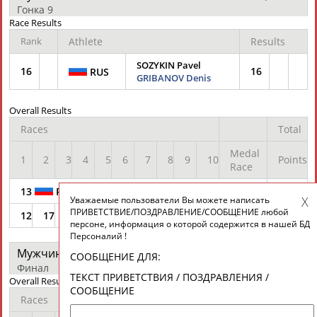
Гонка 9
Race Results
Rank
Athlete
Results
SOZYKIN Pavel
16
16
RUS
GRIBANOV Denis
Overall Results
Races
Total
Medal
1
2
3
4
5
6
7
8
9
10
Points
Race
13
RUS SOZYKIN Pavel /GRIBANOV Denis
Уважаемые пользователи Вы можете написать
ПРИВЕТСТВИЕ/ПОЗДРАВЛЕНИЕ/СООБЩЕНИЕ любой
12
17
7
25
5
21
18
3
16
124
персоне, информация о которой содержится в нашей БД
Персоналий !
Мужчины - класс - "470"
протокол
СООБЩЕНИЕ ДЛЯ:
Финал
ТЕКСТ ПРИВЕТСТВИЯ / ПОЗДРАВЛЕНИЯ /
Overall Results
СООБЩЕНИЕ
Races
Total