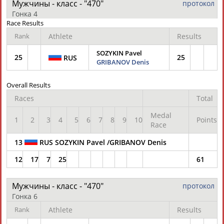
Мужчины - класс - "470"
протокол
Гонка 4
Race Results
ТАБЛО АКТИВНОСТИ
Rank
Athlete
Results
SOZYKIN Pavel
25
25
RUS
GRIBANOV Denis
ЦЕЛИ ПРОЕКТА
КОНТАКТЫ
НАШИ КНОПКИ
РЕКЛАМА
Overall Results
Races
Total
Medal
1
2
3
4
5
6
7
8
9
10
Points
Вопросы сотрудничества и совместной деятельности
inform@infosport.ru
Race
Адресов в новостной рассылке: 996
13
RUS SOZYKIN Pavel /GRIBANOV Denis
Подпишись
12
17
7
25
61
©
Стадион, 1998-2026
Мужчины - класс - "470"
протокол
Разработка и поддержка ООО НАИТ «Стадион»
Гонка 6
Rank
Athlete
Results