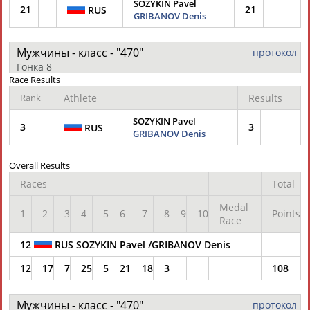
SOZYKIN Pavel
21
21
RUS
GRIBANOV Denis
Мужчины - класс - "470"
протокол
Гонка 8
Race Results
Rank
Athlete
Results
SOZYKIN Pavel
3
3
RUS
GRIBANOV Denis
Overall Results
Races
Total
Medal
1
2
3
4
5
6
7
8
9
10
Points
Race
12
RUS SOZYKIN Pavel /GRIBANOV Denis
12
17
7
25
5
21
18
3
108
Мужчины - класс - "470"
протокол