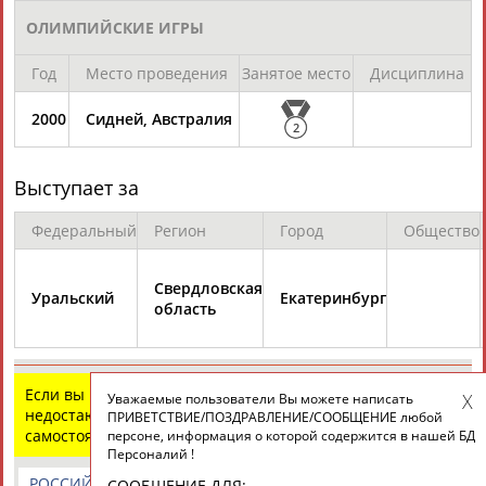
ЕЩЁ ПЕРСОНЫ
ОЛИМПИЙСКИЕ ИГРЫ
Год
Место проведения
Занятое место
Дисциплина
24 персон из 13181
2000
Сидней, Австралия
2
ТАБЛО АКТИВНОСТИ
Выступает за
Федеральный
Регион
Город
Общество
ЦЕЛИ ПРОЕКТА
КОНТАКТЫ
НАШИ КНОПКИ
РЕКЛАМА
Свердловская
Уральский
Екатеринбург
область
Вопросы сотрудничества и совместной деятельности
inform@infosport.ru
Адресов в новостной рассылке: 996
Если вы нашли ошибку в данных или имеете
Уважаемые пользователи Вы можете написать
недостающую информацию, внесите изменения
ПРИВЕТСТВИЕ/ПОЗДРАВЛЕНИЕ/СООБЩЕНИЕ любой
Подпишись
самостоятельно
персоне, информация о которой содержится в нашей БД
Персоналий !
©
Стадион, 1998-2026
РОССИЙСКИЕ
РОССИЙСКИЕ
СПОРТИВНЫЕ
СООБЩЕНИЕ ДЛЯ: