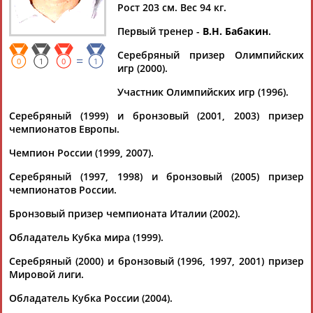
Рост 203 см. Вес 94 кг.
Первый тренер -
В.Н. Бабакин
.
Серебряный призер Олимпийских
=
Дмитрий
Тамилла
Рамазан
Ростом
0
1
0
1
игр (2000).
АБАРЕНОВ
АБАСОВА
АБАЧАРАЕВ
АБАШИДЗЕ
Участник Олимпийских игр (1996).
Серебряный (1999) и бронзовый (2001, 2003) призер
чемпионатов Европы.
Флюра
Татьяна
Акжана
Артур
Чемпион России (1999, 2007).
АББАТЕ-
АББЯСОВА
АБДИКАРИМОВА
АБДРАХМАНОВ
БУЛАТОВА
Серебряный (1997, 1998) и бронзовый (2005) призер
чемпионатов России.
Бронзовый призер чемпионата Италии (2002).
Обладатель Кубка мира (1999).
Серебряный (2000) и бронзовый (1996, 1997, 2001) призер
Мировой лиги.
Обладатель Кубка России (2004).