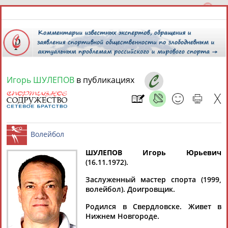
Игорь ШУЛЕПОВ
в публикациях
7 августа 2026 года,
07:18
СПОРТСМЕНЫ, ТРЕНЕРЫ И СПЕЦИАЛИСТЫ
13181
персон
Расширенный поиск
Найдено:
ШУЛЕПОВ Игорь Юрьевич
(16.11.1972).
Волейбол
Заслуженный мастер спорта (1999,
волейбол). Доигровщик.
Родился в Свердловске. Живет в
Аслаудин
Елена
Мария
Юлия
Нижнем Новгороде.
АБАЕВ
АБАИМОВА
АБАКУМОВА
АБАЛАКИНА