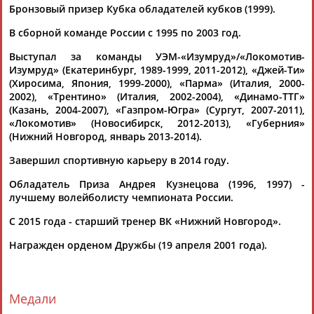
Бронзовый призер Кубка обладателей кубков (1999).
В сборной команде России с 1995 по 2003 год.
Выступал за команды УЭМ-«Изумруд»/«Локомотив-
Изумруд» (Екатеринбург, 1989-1999, 2011-2012), «Джей-Ти»
(Хиросима, Япония, 1999-2000), «Парма» (Италия, 2000-
2002), «Трентино» (Италия, 2002-2004), «Динамо-ТТГ»
Каримжан
Аделя
Андрей
Герман
(Казань, 2004-2007), «Газпром-Югра» (Сургут, 2007-2011),
АБДРАХМАНОВ
АБДРАХМАНОВА
АБДУВАЛИЕВ
АБДУЛАЕВ
«Локомотив» (Новосибирск, 2012-2013), «Губерния»
(Нижний Новгород, январь 2013-2014).
Завершил спортивную карьеру в 2014 году.
Рамазан
Тагир
Камиль
Загалав
Обладатель Приза Андрея Кузнецова (1996, 1997) -
АБДУЛАЕВ
АБДУЛАЕВ
АБДУЛАЗИЗОВ
АБДУЛБЕКОВ
лучшему волейболисту чемпионата России.
С 2015 года - старший тренер ВК «Нижний Новгород».
Награжден орденом Дружбы (19 апреля 2001 года).
Камалудин
Абдула
Магомед
Назир
АБДУЛДАУДОВ
АБДУЛЖАЛИЛОВ
АБДУЛКАГИРОВ
АБДУЛЛАЕВ
Медали