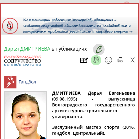
Дарья ДМИТРИЕВА
в публикациях
10 августа 2026 года,
12:14
СПОРТСМЕНЫ, ТРЕНЕРЫ И СПЕЦИАЛИСТЫ
ДМИТРИЕВА Дарья Евгеньевна
2
персоны
Расширенный поиск
Найдено:
(09.08.1995) - выпускница
Волгоградского государственного
Гандбол
архитектурно-строительного
университета.
Заслуженный мастер спорта (2016,
гандбол, центральный).
Дарья
Дарья