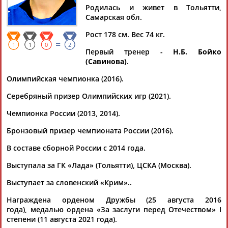
ДМИТРИЕВА
ДМИТРИЕВА
Родилась и живет в Тольятти,
Самарская обл.
Рост 178 см. Вес 74 кг.
Ваш запрос: "Дарья Дмитриева"
=
1
1
0
2
Первый тренер -
Н.Б. Бойко
Документы 1-10 из 37 найденных уникальных документов
(Савинова)
.
1
2
3
4
Олимпийская чемпионка (2016).
Серебряный призер Олимпийских игр (2021).
Гандболистка Дарья Дмитриева перейдет в словенский
"Крим"
Чемпионка России (2013, 2014).
Разыгрывающая московского ЦСКА, капитан сборной России
по гандболу
Дарья
Дмитриева
продолжит карьеру в
Бронзовый призер чемпионата России (2016).
словенском "К... ... "Достигнута договоренность о переходе
В составе сборной России с 2014 года.
Дарьи
Дмитриевой
в "Крим", - сообщил собеседник
агентства....
Выступала за ГК «Лада» (Тольятти), ЦСКА (Москва).
(Проект:
Информационное агентство СТАДИОН
)
01.07.2022
Выступает за словенский «Крим»..
Гандболистки "Ростов-Дона" победили команду ЦСКА в
Награждена орденом Дружбы (25 августа 2016
первом матче финала чемпионата России
года), медалью ордена «За заслуги перед Отечеством» I
... У ЦСКА больше всего мячей забили Елена Михайличенко
степени (11 августа 2021 года).
и
Дарья
Дмитриева
(по 4). Ответный матч, по итогам