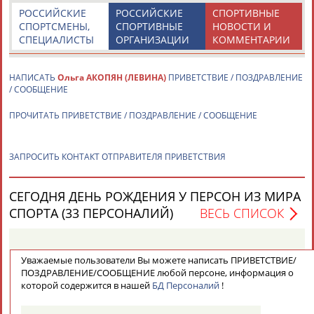
РОССИЙСКИЕ
РОССИЙСКИЕ
СПОРТИВНЫЕ
СПОРТСМЕНЫ,
СПОРТИВНЫЕ
НОВОСТИ И
СПЕЦИАЛИСТЫ
ОРГАНИЗАЦИИ
КОММЕНТАРИИ
НАПИСАТЬ
Ольга АКОПЯН (ЛЕВИНА)
ПРИВЕТСТВИЕ / ПОЗДРАВЛЕНИЕ
/ СООБЩЕНИЕ
ПРОЧИТАТЬ ПРИВЕТСТВИЕ / ПОЗДРАВЛЕНИЕ / СООБЩЕНИЕ
ЗАПРОСИТЬ КОНТАКТ ОТПРАВИТЕЛЯ ПРИВЕТСТВИЯ
СЕГОДНЯ ДЕНЬ РОЖДЕНИЯ У ПЕРСОН ИЗ МИРА
СПОРТА (33 ПЕРСОНАЛИЙ)
ВЕСЬ СПИСОК
Сергей
Сергей
Ла
СУХОРУЧЕНКОВ
БОГДАНЧИКОВ
ЦА
Уважаемые пользователи Вы можете написать ПРИВЕТСТВИЕ/
ПОЗДРАВЛЕНИЕ/СООБЩЕНИЕ любой персоне, информация о
которой содержится в нашей
БД Персоналий
!