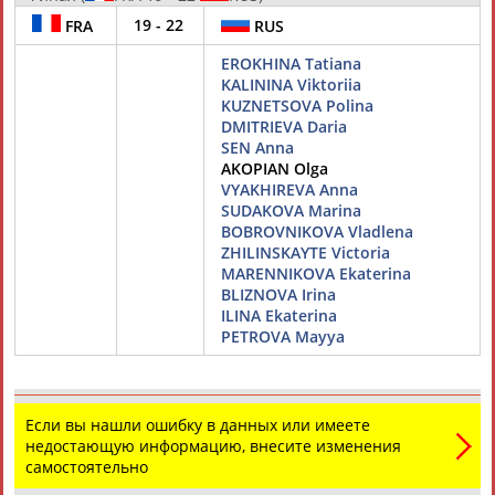
Разработка и поддержка ООО НАИТ «Стадион»
19 - 22
FRA
RUS
EROKHINA Tatiana
KALININA Viktoriia
KUZNETSOVA Polina
DMITRIEVA Daria
SEN Anna
AKOPIAN Olga
VYAKHIREVA Anna
SUDAKOVA Marina
BOBROVNIKOVA Vladlena
ZHILINSKAYTE Victoria
MARENNIKOVA Ekaterina
BLIZNOVA Irina
ILINA Ekaterina
PETROVA Mayya
Если вы нашли ошибку в данных или имеете
недостающую информацию, внесите изменения
самостоятельно