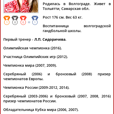
Родилась в Волгограде. Живет в
АБАЧАРАЕВ
Тольятти, Самарская обл.
Рост 176 см. Вес 63 кг.
=
Дмитрий
Тамилла
Ростом
1
0
0
1
Воспитанница волгоградской
АБАРЕНОВ
АБАСОВА
АБАШИДЗЕ
гандбольной школы.
Первый тренер -
Л.П. Сидоричева
.
Олимпийская чемпионка (2016).
Флюра
Татьяна
Акжана
Артур
Участница Олимпийских игр (2012).
АББАТЕ-
АББЯСОВА
АБДИКАРИМОВА
АБДРАХМАНОВ
БУЛАТОВА
Чемпионка мира (2007, 2009).
Серебряный (2006) и бронзовый (2008) призер
чемпионатов Европы.
Чемпионка России (2009-2012, 2014).
Серебряный (2003-2006) и бронзовый (2007, 2008, 2016)
призер чемпионатов России.
Обладательница Кубка мира (2006, 2007).