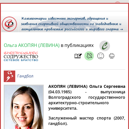
Ольга АКОПЯН (ЛЕВИНА)
в публикациях
10 августа 2026 года,
23:06
СПОРТСМЕНЫ, ТРЕНЕРЫ И СПЕЦИАЛИСТЫ
13181
персон
Расширенный поиск
Найдено:
АКОПЯН (ЛЕВИНА) Ольга Сергеевна
(04.03.1985) - выпускница
Волгоградского государственного
Гандбол
архитектурно-строительного
университета.
Заслуженный мастер спорта (2007,
Аслаудин
Елена
Мария
Юлия
гандбол).
АБАЕВ
АБАИМОВА
АБАКУМОВА
АБАЛАКИНА
Рамазан