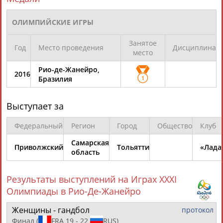
ЕЩЁ ПЕРСОНЫ
ОЛИМПИЙСКИЕ ИГРЫ
24 персон из 13181
Занятое
Год
Место проведения
Дисциплина
место
Рио-де-Жанейро,
2016
ТАБЛО АКТИВНОСТИ
Бразилия
1
Выступает за
ЦЕЛИ ПРОЕКТА
КОНТАКТЫ
НАШИ КНОПКИ
РЕКЛАМА
Федеральный
Регион
Город
Общество
Клуб
Самарская
Приволжский
Тольятти
«Лада
область
Вопросы сотрудничества и совместной деятельности
inform@infosport.ru
Результаты выступлений на Играх XXXI
Адресов в новостной рассылке: 997
Олимпиады в Рио-Де-Жанейро
Подпишись
Женщины - гандбол
протокол
©
Стадион, 1998-2026
Финал
(
FRA 19 - 22
RUS)