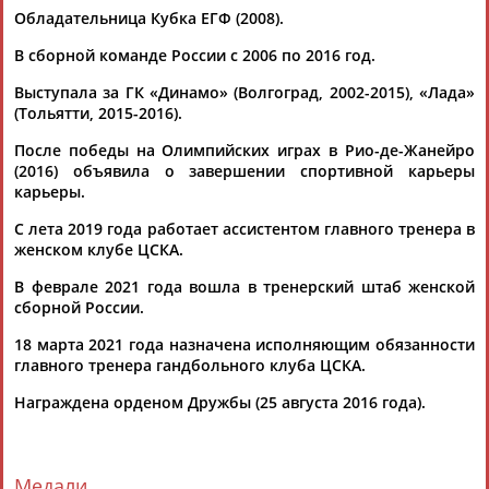
Обладательница Кубка ЕГФ (2008).
В сборной команде России с 2006 по 2016 год.
Выступала за ГК «Динамо» (Волгоград, 2002-2015), «Лада»
(Тольятти, 2015-2016).
После победы на Олимпийских играх в Рио-де-Жанейро
Каримжан
Аделя
Андрей
Герман
(2016) объявила о завершении спортивной карьеры
АБДРАХМАНОВ
АБДРАХМАНОВА
АБДУВАЛИЕВ
АБДУЛАЕВ
карьеры.
С лета 2019 года работает ассистентом главного тренера в
женском клубе ЦСКА.
Рамазан
Тагир
Камиль
Загалав
В феврале 2021 года вошла в тренерский штаб женской
АБДУЛАЕВ
АБДУЛАЕВ
АБДУЛАЗИЗОВ
АБДУЛБЕКОВ
сборной России.
18 марта 2021 года назначена исполняющим обязанности
главного тренера гандбольного клуба ЦСКА.
Награждена орденом Дружбы (25 августа 2016 года).
Камалудин
Абдула
Магомед
Назир
АБДУЛДАУДОВ
АБДУЛЖАЛИЛОВ
АБДУЛКАГИРОВ
АБДУЛЛАЕВ
Медали