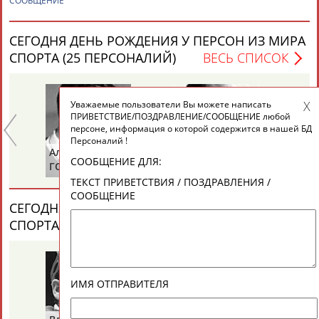
СООБЩЕНИЕ
ЕЩЁ ПЕРСОНЫ
СЕГОДНЯ ДЕНЬ РОЖДЕНИЯ У ПЕРСОН ИЗ МИРА
24 персон из 13181
СПОРТА (25 ПЕРСОНАЛИЙ)
ВЕСЬ СПИСОК
Уважаемые пользователи Вы можете написать
ТАБЛО АКТИВНОСТИ
ПРИВЕТСТВИЕ/ПОЗДРАВЛЕНИЕ/СООБЩЕНИЕ любой
персоне, информация о которой содержится в нашей БД
Персоналий !
Александр
Зураб
Ол
ЦЕЛИ ПРОЕКТА
КОНТАКТЫ
НАШИ КНОПКИ
РЕКЛАМА
СООБЩЕНИЕ ДЛЯ:
ГОРЕЛИК
САКАНДЕЛИДЗЕ
КН
ТЕКСТ ПРИВЕТСТВИЯ / ПОЗДРАВЛЕНИЯ /
СООБЩЕНИЕ
СЕГОДНЯ ДЕНЬ ПАМЯТИ У ПЕРСОН ИЗ МИРА
СПОРТА (2 ПЕРСОНАЛИЙ)
ВЕСЬ СПИСОК
Вопросы сотрудничества и совместной деятельности
inform@infosport.ru
Адресов в новостной рассылке: 996
Подпишись
ИМЯ ОТПРАВИТЕЛЯ
©
Стадион, 1998-2026