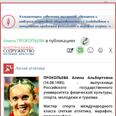
Алина ПРОКОПЬЕВА
в публикациях
9 августа 2026 года,
06:21
СПОРТСМЕНЫ, ТРЕНЕРЫ И СПЕЦИАЛИСТЫ
13181
персон
Расширенный поиск
Найдено:
ПРОКОПЬЕВА Алина Альбертовна
(16.08.1985) - выпускница
Российского государственного
Легкая атлетика
университета физической культуры,
спорта, молодежи и туризма.
Мастер спорта международного
Аслаудин
Елена
Мария
Юлия
класса (легкая атлетика, марафон,
АБАЕВ
АБАИМОВА
АБАКУМОВА
АБАЛАКИНА
полумарафон).