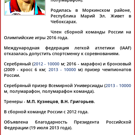
Родилась в Моркинском районе,
Республика Марий Эл. Живет в
Чебоксарах.
Дмитрий
Тамилла
Рамазан
Ростом
Член сборной команды России на
АБАРЕНОВ
АБАСОВА
АБАЧАРАЕВ
АБАШИДЗЕ
Олимпийские игры 2016 года.
Международная федерация легкой атлетики (IAAF)
отказалась допустить спортсменку к соревнованиям.
Флюра
Татьяна
Акжана
Артур
Серебряный (
2012 - 10000
м; 2016 - марафон) и бронзовый
АББАТЕ-
АББЯСОВА
АБДИКАРИМОВА
АБДРАХМАНОВ
(2009 - кросс 6 км;
2013 - 10000
м) призер чемпионатов
БУЛАТОВА
России.
Серебряный призер Всемирной Универсиады (
2013 - 10000
м, полумарафон, полумарафон команда).
Тренеры -
М.П. Кузнецов
,
В.Н. Григорьев
.
В сборной команде России с 2012 года.
Объявлена благодарность Президента Российской
Федерации (19 июля 2013 года).