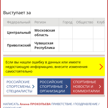
Выступает за
Федеральный
Регион
Город
Общество
Клуб
Московская
Центральный
Каримжан
Аделя
Андрей
Герман
область
АБДРАХМАНОВ
АБДРАХМАНОВА
АБДУВАЛИЕВ
АБДУЛАЕВ
Чувашская
Приволжский
Республика
Если вы нашли ошибку в данных или имеете
Рамазан
Тагир
Камиль
Загалав
недостающую информацию, внесите изменения
АБДУЛАЕВ
АБДУЛАЕВ
АБДУЛАЗИЗОВ
АБДУЛБЕКОВ
самостоятельно
РОССИЙСКИЕ
РОССИЙСКИЕ
СПОРТИВНЫЕ
СПОРТСМЕНЫ,
СПОРТИВНЫЕ
НОВОСТИ И
СПЕЦИАЛИСТЫ
ОРГАНИЗАЦИИ
КОММЕНТАРИИ
Камалудин
Абдула
Магомед
Назир
АБДУЛДАУДОВ
АБДУЛЖАЛИЛОВ
АБДУЛКАГИРОВ
АБДУЛЛАЕВ
НАПИСАТЬ
Алина ПРОКОПЬЕВА
ПРИВЕТСТВИЕ / ПОЗДРАВЛЕНИЕ /