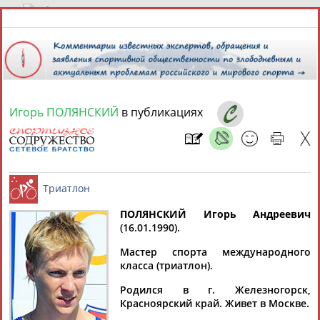
9 августа 2026 года,
12:31
СПОРТСМЕНЫ, ТРЕНЕРЫ И СПЕЦИАЛИСТЫ
Игорь ПОЛЯНСКИЙ
в публикациях
2
персоны
Расширенный поиск
Найдено:
ПОЛЯНСКИЙ Игорь Андреевич
(16.01.1990).
Игорь
Игорь
Триатлон
Мастер спорта международного
ПОЛЯНСКИЙ
ПОЛЯНСКИЙ
класса (триатлон).
Родился в г. Железногорск,
Красноярский край. Живет в Москве.
Ваш запрос: "Игорь ПОЛЯНСКИЙ"