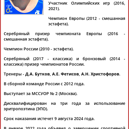
Участник Олимпийских игр (2016,
Документы 1-10 из 29 найденных уникальных документов
2021).
1
2
3
Чемпион Европы (2012 - смешанная
эстафета).
Триатлонисты Турбаевский, Полянский и Брюханов не будут
Серебряный призер чемпионата Европы (2016 -
продолжать карьеру
смешанная эстафета).
Дисквалифицированные за употребление эритропоэтина
триатлонисты
Игорь
Полянский
, Владимир Турбаевский и
Чемпион России (2010 - эстафета).
Александр Брюханов не... ...Ксения Шойгу.
Серебряный (2017 - классика) и бронзовый (2014 -
"Дисквалифицированные триатлонисты [
Полянский
,
классика) призер чемпионатов России.
Брюханов и Турбаевский] не будут продолжать свою...
(Проект:
Информационное агентство СТАДИОН
)
Тренеры -
Д.А. Бутков
,
А.Е. Фетисов
,
А.Н. Христофоров
.
28.01.2022
Международный союз триатлона ввел санкции против
В сборной команде России с 2012 года.
Федерации триатлона России в связи с многочисленными
Выступает за МССУОР № 2 (Москва).
нарушениями
...алифицированы триатлонисты Александр Брюханков (три
Дисквалифицирован на три года за использование
года),
Игорь
Полянский
(три года) и Владимир Турбаевский
эритропоэтина (ЭПО).
(четыре года). ...
(Проект:
Информационное агентство СТАДИОН
)
Срок наказания истечет 9 августа 2024 года.
13.12.2021
В январе 2022 года объявил о завершении спортивной