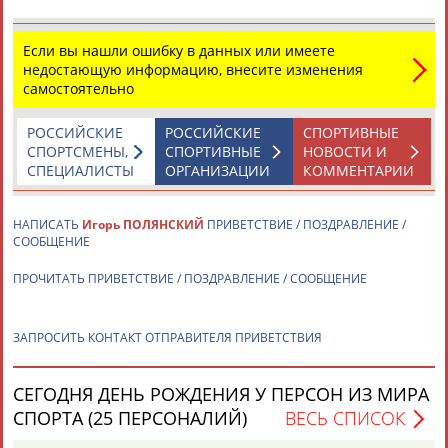
трансляции
..., Анастасия Горбунова,
Игорь
Полянский
*** ВОЛЕЙБОЛ
Если вы нашли ошибку в данных или имеете
женщины, квалификация 05:05 мск Россия - США *** ...
недостающую информацию, внесите изменения
...эстафета Сборная России: Александра Разаренова,
самостоятельно
Дмитрий
Полянский
, Анастасия Горбунова,
Игорь
Полянский
*** ...
(Проект:
Информационное агентство СТАДИОН
)
РОССИЙСКИЕ
РОССИЙСКИЕ
СПОРТИВНЫЕ
31.07.2021
СПОРТСМЕНЫ,
СПОРТИВНЫЕ
НОВОСТИ И
СПЕЦИАЛИСТЫ
ОРГАНИЗАЦИИ
КОММЕНТАРИИ
Токио-2020. 26 июля, понедельник: расписание дня, прямые
трансляции
...первенство, мужчины Сборная России: Дмитрий
НАПИСАТЬ
Игорь ПОЛЯНСКИЙ
ПРИВЕТСТВИЕ / ПОЗДРАВЛЕНИЕ /
Полянский
,
Игорь
Полянский
Смотреть здесь:...
СООБЩЕНИЕ
(Проект:
Информационное агентство СТАДИОН
)
26.07.2021
ПРОЧИТАТЬ ПРИВЕТСТВИЕ / ПОЗДРАВЛЕНИЕ / СООБЩЕНИЕ
Триатлон. Токио-2020. Мужчины. Финал (прямая
видеотрансляция)
Триатлон. Токио-2020. Мужчины. Финал (прямая
ЗАПРОСИТЬ КОНТАКТ ОТПРАВИТЕЛЯ ПРИВЕТСТВИЯ
видеотрансляция) Сборная России: Дмитрий
Полянский
,
Игорь
Полянский
Начало...
СЕГОДНЯ ДЕНЬ РОЖДЕНИЯ У ПЕРСОН ИЗ МИРА
(Проект:
Информационное агентство СТАДИОН
)
26.07.2021
СПОРТА (25 ПЕРСОНАЛИЙ)
ВЕСЬ СПИСОК
Объявлен состав сборной России по триатлону на