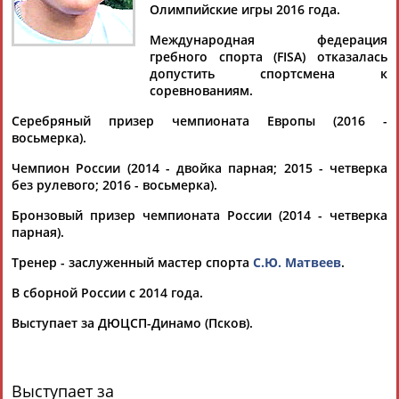
Дмитрий
Тамилла
Рамазан
Ростом
Олимпийские игры 2016 года.
АБАРЕНОВ
АБАСОВА
АБАЧАРАЕВ
АБАШИДЗЕ
Международная федерация
гребного спорта (FISA) отказалась
допустить спортсмена к
соревнованиям.
Флюра
Татьяна
Акжана
Артур
Серебряный призер чемпионата Европы (2016 -
АББАТЕ-
АББЯСОВА
АБДИКАРИМОВА
АБДРАХМАНОВ
восьмерка).
БУЛАТОВА
Чемпион России (2014 - двойка парная; 2015 - четверка
без рулевого; 2016 - восьмерка).
Бронзовый призер чемпионата России (2014 - четверка
парная).
Тренер - заслуженный мастер спорта
С.Ю. Матвеев
.
В сборной России с 2014 года.
Выступает за ДЮЦСП-Динамо (Псков).
Выступает за