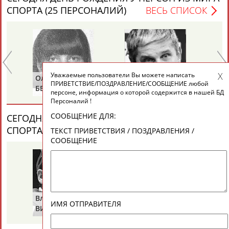
СПОРТА (25 ПЕРСОНАЛИЙ)
ВЕСЬ СПИСОК
ТАБЛО АКТИВНОСТИ
ЦЕЛИ ПРОЕКТА
КОНТАКТЫ
НАШИ КНОПКИ
РЕКЛАМА
Уважаемые пользователи Вы можете написать
Ольга
Сергей
Иг
ПРИВЕТСТВИЕ/ПОЗДРАВЛЕНИЕ/СООБЩЕНИЕ любой
БЕЛОВА
ЛАСЬКОВ
С
персоне, информация о которой содержится в нашей БД
Персоналий !
СООБЩЕНИЕ ДЛЯ:
СЕГОДНЯ ДЕНЬ ПАМЯТИ У ПЕРСОН ИЗ МИРА
Вопросы сотрудничества и совместной деятельности
inform@infosport.ru
СПОРТА (2 ПЕРСОНАЛИЙ)
ВЕСЬ СПИСОК
ТЕКСТ ПРИВЕТСТВИЯ / ПОЗДРАВЛЕНИЯ /
СООБЩЕНИЕ
Адресов в новостной рассылке: 996
Подпишись
©
Стадион, 1998-2026
Разработка и поддержка ООО НАИТ «Стадион»
Владимир
Володар
ИМЯ ОТПРАВИТЕЛЯ
ВИКУЛОВ
ЗВЕЗДКИН