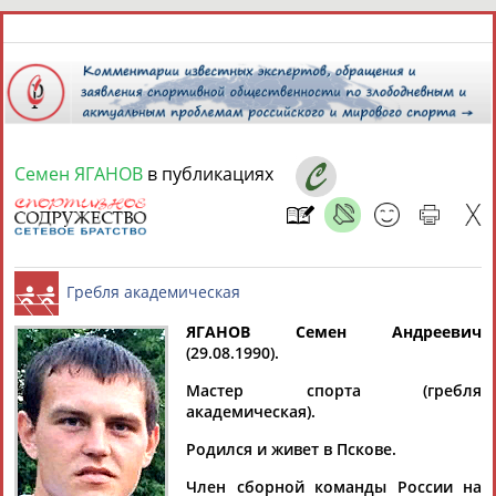
9 августа 2026 года,
10:55
СПОРТСМЕНЫ, ТРЕНЕРЫ И СПЕЦИАЛИСТЫ
Семен ЯГАНОВ
в публикациях
13181
персон
Расширенный поиск
Найдено:
ЯГАНОВ Семен Андреевич
(29.08.1990).
Аслаудин
Елена
Мария
Юлия
Гребля академическая
АБАЕВ
АБАИМОВА
АБАКУМОВА
АБАЛАКИНА
Мастер спорта (гребля
академическая).
Родился и живет в Пскове.
Член сборной команды России на