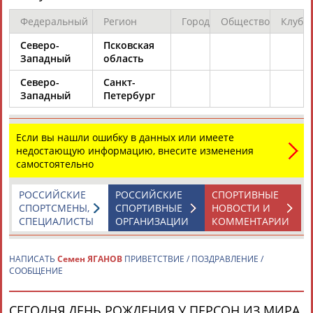
Федеральный
Регион
Город
Общество
Клуб
Каримжан
Аделя
Андрей
Герман
Северо-
Псковская
АБДРАХМАНОВ
АБДРАХМАНОВА
АБДУВАЛИЕВ
АБДУЛАЕВ
Западный
область
Северо-
Санкт-
Западный
Петербург
Рамазан
Тагир
Камиль
Загалав
АБДУЛАЕВ
АБДУЛАЕВ
АБДУЛАЗИЗОВ
АБДУЛБЕКОВ
Если вы нашли ошибку в данных или имеете
недостающую информацию, внесите изменения
самостоятельно
РОССИЙСКИЕ
РОССИЙСКИЕ
СПОРТИВНЫЕ
Камалудин
Абдула
Магомед
Назир
СПОРТСМЕНЫ,
СПОРТИВНЫЕ
НОВОСТИ И
АБДУЛДАУДОВ
АБДУЛЖАЛИЛОВ
АБДУЛКАГИРОВ
АБДУЛЛАЕВ
СПЕЦИАЛИСТЫ
ОРГАНИЗАЦИИ
КОММЕНТАРИИ
ЕЩЁ ПЕРСОНЫ
НАПИСАТЬ
Семен ЯГАНОВ
ПРИВЕТСТВИЕ / ПОЗДРАВЛЕНИЕ /
СООБЩЕНИЕ
24 персон из 13181
СЕГОДНЯ ДЕНЬ РОЖДЕНИЯ У ПЕРСОН ИЗ МИРА