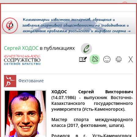
Сергей ХОДОС
в публикациях
9 августа 2026 года,
10:28
СПОРТСМЕНЫ, ТРЕНЕРЫ И СПЕЦИАЛИСТЫ
13181
персон
Расширенный поиск
Найдено:
ХОДОС Сергей Викторович
(14.07.1986) - выпускник Восточно-
Казахстанского государственного
Фехтование
университета (Усть-Каменогорск).
Мастер спорта международного
класса (2017, фехтование, шпага).
Аслаудин
Елена
Мария
Юлия
АБАЕВ
АБАИМОВА
АБАКУМОВА
АБАЛАКИНА
Родился в г. Усть-Каменогорск,