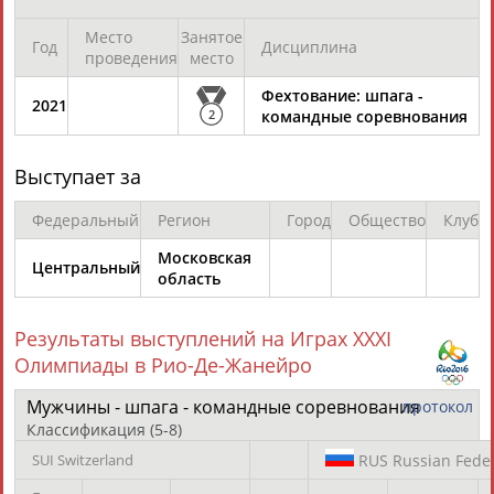
ЕЩЁ ПЕРСОНЫ
Место
Занятое
Год
Дисциплина
проведения
место
24 персон из 13181
Фехтование: шпага -
2021
2
командные соревнования
ТАБЛО АКТИВНОСТИ
Выступает за
Федеральный
Регион
Город
Общество
Клуб
ЦЕЛИ ПРОЕКТА
КОНТАКТЫ
НАШИ КНОПКИ
РЕКЛАМА
Московская
Центральный
область
Результаты выступлений на Играх XXXI
Вопросы сотрудничества и совместной деятельности
Олимпиады в Рио-Де-Жанейро
inform@infosport.ru
Адресов в новостной рассылке: 996
Мужчины - шпага - командные соревнования
протокол
Классификация (5-8)
Подпишись
SUI Switzerland
RUS
Russian Fede
©
Стадион, 1998-2026