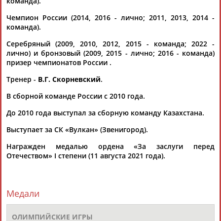
команда).
Чемпион России (2014, 2016 - лично; 2011, 2013, 2014 -
команда).
Серебряный (2009, 2010, 2012, 2015 - команда; 2022 -
лично) и бронзовый (2009, 2015 - лично; 2016 - команда)
призер чемпионатов России .
Каримжан
Аделя
Андрей
Герман
Тренер -
В.Г. Скорневский
.
АБДРАХМАНОВ
АБДРАХМАНОВА
АБДУВАЛИЕВ
АБДУЛАЕВ
В сборной команде России с 2010 года.
До 2010 года выступал за сборную команду Казахстана.
Рамазан
Тагир
Камиль
Загалав
Выступает за СК «Вулкан» (Звенигород).
АБДУЛАЕВ
АБДУЛАЕВ
АБДУЛАЗИЗОВ
АБДУЛБЕКОВ
Награжден медалью ордена «За заслуги перед
Отечеством» I степени (11 августа 2021 года).
Камалудин
Абдула
Магомед
Назир
Медали
АБДУЛДАУДОВ
АБДУЛЖАЛИЛОВ
АБДУЛКАГИРОВ
АБДУЛЛАЕВ
ОЛИМПИЙСКИЕ ИГРЫ