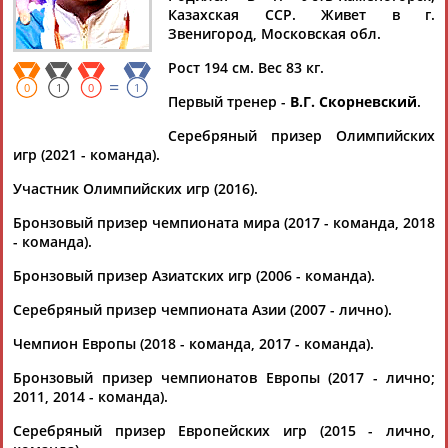
Казахская ССР. Живет в г.
Звенигород, Московская обл.
Рост 194 см. Вес 83 кг.
=
Дмитрий
Тамилла
Рамазан
Ростом
0
1
0
1
Первый тренер -
В.Г. Скорневский
.
АБАРЕНОВ
АБАСОВА
АБАЧАРАЕВ
АБАШИДЗЕ
Серебряный призер Олимпийских
игр (2021 - команда).
Участник Олимпийских игр (2016).
Флюра
Татьяна
Акжана
Артур
Бронзовый призер чемпионата мира (2017 - команда, 2018
АББАТЕ-
АББЯСОВА
АБДИКАРИМОВА
АБДРАХМАНОВ
- команда).
БУЛАТОВА
Бронзовый призер Азиатских игр (2006 - команда).
Серебряный призер чемпионата Азии (2007 - лично).
Чемпион Европы (2018 - команда, 2017 - команда).
Бронзовый призер чемпионатов Европы (2017 - лично;
2011, 2014 - команда).
Серебряный призер Европейских игр (2015 - лично,