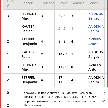
Fencer
Fencer
Touches
Score
Touches
Fencer
Разработка и поддержка ООО НАИТ «Стадион»
#
HEINZER
KHODOS
3
3
3
-
3
3
Max
Sergey
KAUTER
ANOKHIN
1
1
4
-
4
1
Fabian
Vadim
STEFFEN
AVDEEV
2
4
8
-
8
4
Benjamin
Anton
KAUTER
KHODOS
1
2
10
-
9
1
Fabian
Sergey
HEINZER
AVDEEV
3
3
13
-
9
0
Max
Anton
STEFFEN
17
-
ANOKHIN
2
4
4
Benjamin
13
Vadim
BORSKY
23
-
AVDEEV
0
6
4
Уважаемые пользователи Вы можете написать
Peer
17
Anton
ПРИВЕТСТВИЕ/ПОЗДРАВЛЕНИЕ/СООБЩЕНИЕ любой
персоне, информация о которой содержится в нашей БД
STEFFEN
30
-
KHODOS
Персоналий !
2
7
4
Benjamin
21
Sergey