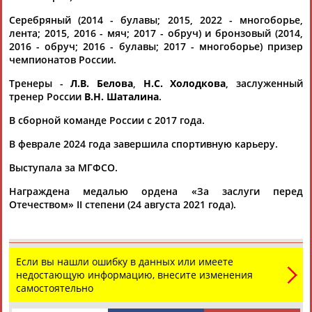
Серебряный (2014 - булавы; 2015, 2022 - многоборье,
лента; 2015, 2016 - мяч; 2017 - обруч) и бронзовый (2014,
2016 - обруч; 2016 - булавы; 2017 - многоборье) призер
чемпионатов России.
Тренеры -
Л.В. Белова
,
Н.С. Холодкова
, заслуженный
тренер России
В.Н. Шаталина
.
Каримжан
Аделя
Андрей
Герман
АБДРАХМАНОВ
АБДРАХМАНОВА
АБДУВАЛИЕВ
АБДУЛАЕВ
В сборной команде России с 2017 года.
В феврале 2024 года завершила спортивную карьеру.
Выступала за МГФСО.
Рамазан
Тагир
Камиль
Загалав
Награждена медалью ордена «За заслуги перед
АБДУЛАЕВ
АБДУЛАЕВ
АБДУЛАЗИЗОВ
АБДУЛБЕКОВ
Отечеством» II степени (24 августа 2021 года).
Если вы нашли ошибку в данных или имеете
Камалудин
Абдула
Магомед
Назир
недостающую информацию, внесите изменения
АБДУЛДАУДОВ
АБДУЛЖАЛИЛОВ
АБДУЛКАГИРОВ
АБДУЛЛАЕВ
самостоятельно