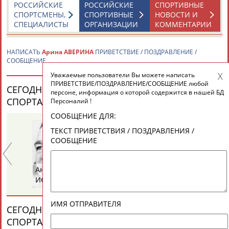
ЕЩЁ ПЕРСОНЫ
РОССИЙСКИЕ
РОССИЙСКИЕ
СПОРТИВНЫЕ
СПОРТСМЕНЫ,
СПОРТИВНЫЕ
НОВОСТИ И
СПЕЦИАЛИСТЫ
ОРГАНИЗАЦИИ
КОММЕНТАРИИ
24 персон из 13181
НАПИСАТЬ
Арина АВЕРИНА
ПРИВЕТСТВИЕ / ПОЗДРАВЛЕНИЕ /
СООБЩЕНИЕ
Уважаемые пользователи Вы можете написать
ТАБЛО АКТИВНОСТИ
ПРИВЕТСТВИЕ/ПОЗДРАВЛЕНИЕ/СООБЩЕНИЕ любой
СЕГОДНЯ ДЕНЬ РОЖДЕНИЯ У ПЕРСОН ИЗ МИРА
персоне, информация о которой содержится в нашей БД
СПОРТА (35 ПЕРСОНАЛИЙ)
ВЕСЬ СПИСОК
Персоналий !
ЦЕЛИ ПРОЕКТА
КОНТАКТЫ
НАШИ КНОПКИ
РЕКЛАМА
СООБЩЕНИЕ ДЛЯ:
ТЕКСТ ПРИВЕТСТВИЯ / ПОЗДРАВЛЕНИЯ /
СООБЩЕНИЕ
Вопросы сотрудничества и совместной деятельности
inform@infosport.ru
Анатолий
Анатолий
Ви
ИОНОВ
ЦАРИК
Б
Адресов в новостной рассылке: 996
Подпишись
ИМЯ ОТПРАВИТЕЛЯ
СЕГОДНЯ ДЕНЬ ПАМЯТИ У ПЕРСОН ИЗ МИРА
СПОРТА (4 ПЕРСОНАЛИЙ)
ВЕСЬ СПИСОК
©
Стадион, 1998-2026