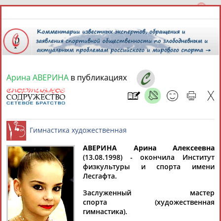
Арина АВЕРИНА
в публикациях
6 августа 2026 года,
18:19
СПОРТСМЕНЫ, ТРЕНЕРЫ И СПЕЦИАЛИСТЫ
13181
персон
Расширенный поиск
Найдено:
АВЕРИНА Арина Алексеевна
(13.08.1998) - окончила Институт
физкультуры и спорта имени
Гимнастика художественная
Лесгафта.
Заслуженный мастер
спорта (художественная
Аслаудин
Елена
Мария
Юлия
гимнастика).
АБАЕВ
АБАИМОВА
АБАКУМОВА
АБАЛАКИНА