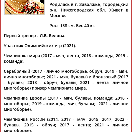
Родилась в г. Заволжье, Городецкий
р-н, Нижегородская обл. Живет в
Москве.
Рост 158 см. Вес 40 кг.
Дмитрий
Тамилла
Рамазан
Ростом
АБАРЕНОВ
АБАСОВА
АБАЧАРАЕВ
АБАШИДЗЕ
Первый тренер -
Л.В. Белова
.
Участник Олимпийских игр (2021).
Чемпионка мира (2017 - мяч, лента, 2018 - команда, 2019 -
Флюра
Татьяна
Акжана
Артур
команда).
АББАТЕ-
АББЯСОВА
АБДИКАРИМОВА
АБДРАХМАНОВ
Серебряный (2017 - лично многоборье, обруч, 2019 - мяч,
БУЛАТОВА
лично многоборье; 2021 - мяч, булавы) и бронзовый (2017
- булавы; 2018 - обруч, булавы; 2021 - лента, личное
многоборье) призер чемпионата мира.
Чемпионка Европы (2017 - мяч, булавы, команда; 2018 -
многоборье; 2019 - команда, мяч, булавы; 2021 - личное
многоборье).
Чемпионка России (2014, 2017 - мяч; 2015, 2017, 2022 -
булавы; 2015 - обруч; 2017 - лента; 2021 - личное
многоборье).