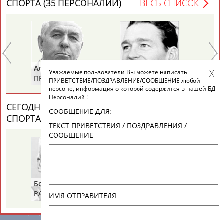
СПОРТА (35 ПЕРСОНАЛИЙ)
ВЕСЬ СПИСОК
ЕЩЁ ПЕРСОНЫ
24 персон из 13181
Александр
Анатолий
Ан
Уважаемые пользователи Вы можете написать
ТАБЛО АКТИВНОСТИ
ПРИВАЛОВ
ИОНОВ
Ц
ПРИВЕТСТВИЕ/ПОЗДРАВЛЕНИЕ/СООБЩЕНИЕ любой
персоне, информация о которой содержится в нашей БД
Персоналий !
СЕГОДНЯ ДЕНЬ ПАМЯТИ У ПЕРСОН ИЗ МИРА
ЦЕЛИ ПРОЕКТА
КОНТАКТЫ
НАШИ КНОПКИ
РЕКЛАМА
СООБЩЕНИЕ ДЛЯ:
СПОРТА (4 ПЕРСОНАЛИЙ)
ВЕСЬ СПИСОК
ТЕКСТ ПРИВЕТСТВИЯ / ПОЗДРАВЛЕНИЯ /
СООБЩЕНИЕ
Вопросы сотрудничества и совместной деятельности
inform@infosport.ru
Адресов в новостной рассылке: 996
Борис
Галина
Ах
РАЗИНСКИЙ
ЗИНЧЕНКО
АН
Подпишись
ИМЯ ОТПРАВИТЕЛЯ
©
Стадион, 1998-2026