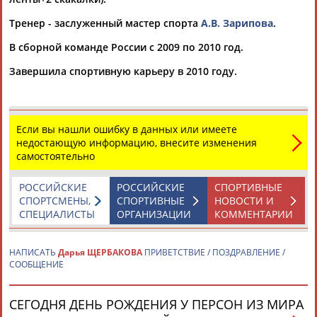
Тренер - заслуженный мастер спорта
А.В. Зарипова
.
В сборной команде России с 2009 по 2010 год.
Завершила спортивную карьеру в 2010 году.
Каримжан
Аделя
Андрей
Герман
АБДРАХМАНОВ
АБДРАХМАНОВА
АБДУВАЛИЕВ
АБДУЛАЕВ
Если вы нашли ошибку в данных или имеете
недостающую информацию, внесите изменения
самостоятельно
Рамазан
Тагир
Камиль
Загалав
РОССИЙСКИЕ
РОССИЙСКИЕ
СПОРТИВНЫЕ
АБДУЛАЕВ
АБДУЛАЕВ
АБДУЛАЗИЗОВ
АБДУЛБЕКОВ
СПОРТСМЕНЫ,
СПОРТИВНЫЕ
НОВОСТИ И
СПЕЦИАЛИСТЫ
ОРГАНИЗАЦИИ
КОММЕНТАРИИ
НАПИСАТЬ
Дарья ЩЕРБАКОВА
ПРИВЕТСТВИЕ / ПОЗДРАВЛЕНИЕ /
СООБЩЕНИЕ
Камалудин
Абдула
Магомед
Назир
АБДУЛДАУДОВ
АБДУЛЖАЛИЛОВ
АБДУЛКАГИРОВ
АБДУЛЛАЕВ
СЕГОДНЯ ДЕНЬ РОЖДЕНИЯ У ПЕРСОН ИЗ МИРА