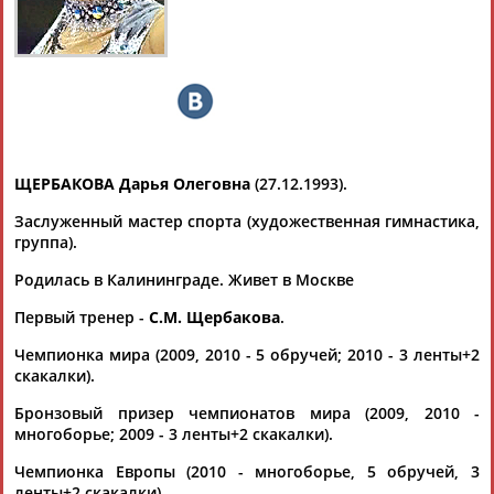
Дмитрий
Тамилла
Рамазан
Ростом
АБАРЕНОВ
АБАСОВА
АБАЧАРАЕВ
АБАШИДЗЕ
ЩЕРБАКОВА Дарья
Олеговна
(27.12.1993).
Заслуженный мастер спорта (художественная гимнастика,
Флюра
Татьяна
Акжана
Артур
группа).
АББАТЕ-
АББЯСОВА
АБДИКАРИМОВА
АБДРАХМАНОВ
БУЛАТОВА
Родилась в Калининграде. Живет в Москве
Первый тренер -
С.М. Щербакова
.
Чемпионка мира (2009, 2010 - 5 обручей; 2010 - 3 ленты+2
скакалки).
Бронзовый призер чемпионатов мира (2009, 2010 -
многоборье; 2009 - 3 ленты+2 скакалки).
Чемпионка Европы (2010 - многоборье, 5 обручей, 3
ленты+2 скакалки).