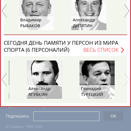
ЕЩЁ ПЕРСОНЫ
Владимир
Александр
Ла
24 персон из 13181
РЫБАКОВ
ДИТЯТИН
КА
СЕГОДНЯ ДЕНЬ ПАМЯТИ У ПЕРСОН ИЗ МИРА
ТАБЛО АКТИВНОСТИ
СПОРТА (6 ПЕРСОНАЛИЙ)
ВЕСЬ СПИСОК
ЦЕЛИ ПРОЕКТА
КОНТАКТЫ
НАШИ КНОПКИ
РЕКЛАМА
Александр
Геннадий
ЯГУБКИН
ТУРЕЦКИЙ
Вопросы сотрудничества и совместной деятельности
inform@infosport.ru
Адресов в новостной рассылке: 996
Подпишись
©
Стадион, 1998-2026