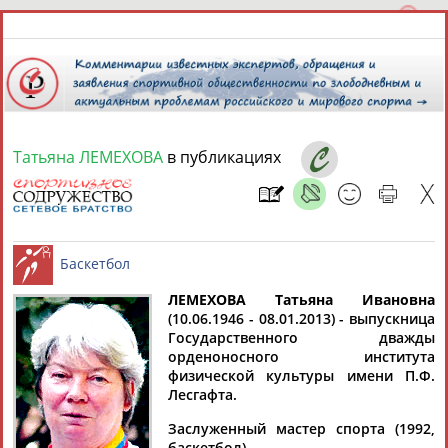
Татьяна ЛЕМЕХОВА
в публикациях
7 августа 2026 года,
20:03
СПОРТСМЕНЫ, ТРЕНЕРЫ И СПЕЦИАЛИСТЫ
13181
персон
Расширенный поиск
Найдено:
ЛЕМЕХОВА Татьяна Ивановна
(10.06.1946 - 08.01.2013) - выпускница
Государственного дважды
Баскетбол
орденоносного института
физической культуры имени П.Ф.
Лесгафта.
Аслаудин
Елена
Мария
Юлия
Заслуженный мастер спорта (1992,
АБАЕВ
АБАИМОВА
АБАКУМОВА
АБАЛАКИНА
баскетбол).