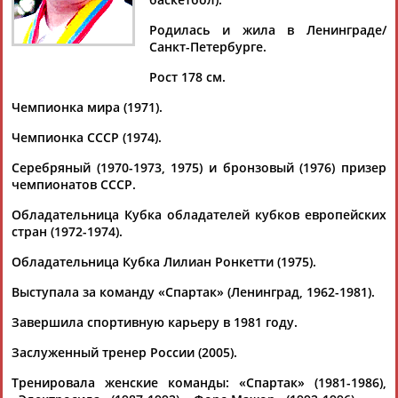
Родилась и жила в Ленинграде/
Санкт-Петербурге.
Рост 178 см.
Дмитрий
Тамилла
Рамазан
Ростом
АБАРЕНОВ
АБАСОВА
АБАЧАРАЕВ
АБАШИДЗЕ
Чемпионка мира (1971).
Чемпионка СССР (1974).
Серебряный (1970-1973, 1975) и бронзовый (1976) призер
Флюра
Татьяна
Акжана
Артур
чемпионатов СССР.
АББАТЕ-
АББЯСОВА
АБДИКАРИМОВА
АБДРАХМАНОВ
Обладательница Кубка обладателей кубков европейских
БУЛАТОВА
стран (1972-1974).
Обладательница Кубка Лилиан Ронкетти (1975).
Выступала за команду «Спартак» (Ленинград, 1962-1981).
Завершила спортивную карьеру в 1981 году.
Заслуженный тренер России (2005).
Тренировала женские команды: «Спартак» (1981-1986),