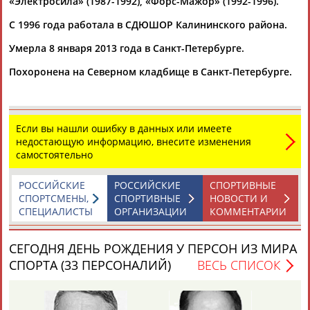
«Электросила» (1987-1992), «Форс-Мажор» (1992-1996).
С 1996 года работала в СДЮШОР Калининского района.
Умерла 8 января 2013 года в Санкт-Петербурге.
Похоронена на Северном кладбище в Санкт-Петербурге.
Каримжан
Аделя
Андрей
Герман
АБДРАХМАНОВ
АБДРАХМАНОВА
АБДУВАЛИЕВ
АБДУЛАЕВ
Если вы нашли ошибку в данных или имеете
недостающую информацию, внесите изменения
самостоятельно
Рамазан
Тагир
Камиль
Загалав
РОССИЙСКИЕ
РОССИЙСКИЕ
СПОРТИВНЫЕ
АБДУЛАЕВ
АБДУЛАЕВ
АБДУЛАЗИЗОВ
АБДУЛБЕКОВ
СПОРТСМЕНЫ,
СПОРТИВНЫЕ
НОВОСТИ И
СПЕЦИАЛИСТЫ
ОРГАНИЗАЦИИ
КОММЕНТАРИИ
СЕГОДНЯ ДЕНЬ РОЖДЕНИЯ У ПЕРСОН ИЗ МИРА
Камалудин
Абдула
Магомед
Назир
СПОРТА (33 ПЕРСОНАЛИЙ)
ВЕСЬ СПИСОК
АБДУЛДАУДОВ
АБДУЛЖАЛИЛОВ
АБДУЛКАГИРОВ
АБДУЛЛАЕВ