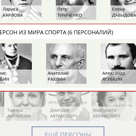
Лариса
Петр
Елена
КАРЛОВА
ТИМЧЕНКО
ДАВЫДОВА
Элизабет
Захария
Александр
АБРААМЯН
АБРАМАШВИЛИ
АБРАМОВ
ЕРСОН ИЗ МИРА СПОРТА (6 ПЕРСОНАЛИЙ)
Павел
Дарья
Екатерина
АБРАМОВ
АБРАМОВА
АБРАМОВА
рис
Анатолий
Александр
БИН
РАХЛИН
ЯГУБКИН
Тамара
Дмитрий
Маргарита
АБРАМОВА
АБРАМОВИЧ
АБРАМОВИЧ
ЕЩЁ ПЕРСОНЫ