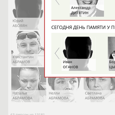
Владимир
Александр
РЫБАКОВ
ДИТЯТИН
Юрий
Никита
Виктор
АБОВЯН
АБОЗОВИК
АБОИМОВ
СЕГОДНЯ ДЕНЬ ПАМЯТИ У П
Константин
Константин
Николай
АБРАМОВ
АБРАМОВ
АБРАМОВ
Альгирдас
Иван
Бо
ЛАУРИТЕНАС
ОГАНОВ
ЦЫ
Наталья
Нелли
Светлана
АБРАМОВА
АБРАМОВА
АБРАМОВА
63 персон из 13181