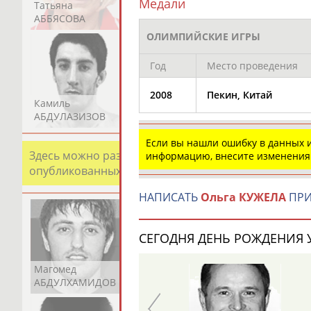
Медали
Татьяна
Акжана
Артур
АББЯСОВА
АБДИКАРИМОВА
АБДРАХМАНОВ
ОЛИМПИЙСКИЕ ИГРЫ
Год
Место проведения
2008
Пекин, Китай
Камиль
Загалав
Камалудин
АБДУЛАЗИЗОВ
АБДУЛБЕКОВ
АБДУЛДАУДОВ
Если вы нашли ошибку в данных
Здесь можно разместить информацию о хорошо изв
информацию, внесите изменения
опубликованных записях. Страна должна знать свои
НАПИСАТЬ
Ольга КУЖЕЛА
ПРИ
СЕГОДНЯ ДЕНЬ РОЖДЕНИЯ У
Магомед
Шамиль
Адлан
АБДУЛХАМИДОВ
АБДУРАХМАНОВ
АБДУРАШИДОВ