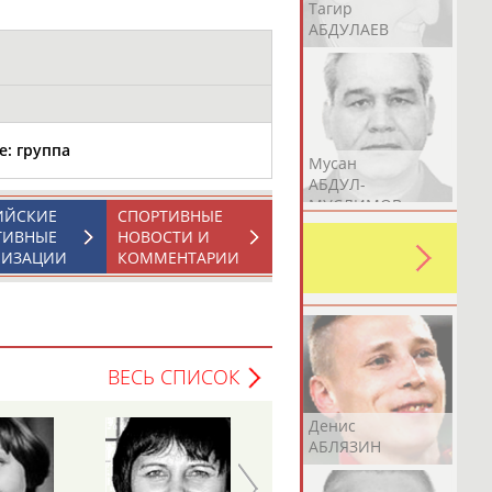
Герман
Рамазан
Тагир
АБДУЛАЕВ
АБДУЛАЕВ
АБДУЛАЕВ
е: группа
Аслан
Эмиль
Мусан
АБДУЛЛИН
АБДУЛЛИН
АБДУЛ-
МУСЛИМОВ
ИЙСКИЕ
СПОРТИВНЫЕ
ТИВНЫЕ
НОВОСТИ И
ь какую-либо ошибку в уже
НИЗАЦИИ
КОММЕНТАРИИ
 своей страны!
ВЕСЬ СПИСОК
Эдуард
Уулу Азамат
Денис
АБЗАЛИМОВ
АБИБИЛЛА
АБЛЯЗИН