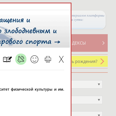
Просмотры материалов платформы
за сутки:
ТИВНОСТИ
СВОДНЫЕ ИНДЕКСЫ
У кого сегодня день рождения?
Профессия
Не выбран
ситет физической культуры и им.
Спортивное звание
Не выбран
Учёное звание
Не выбран