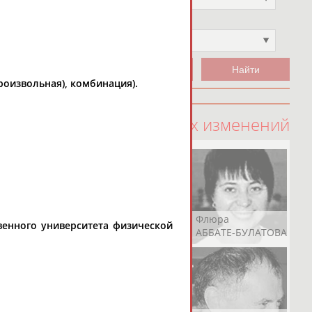
Чемпион
Не выбран
произвольная), комбинация).
100 последних изменений
Рамазан
Ростом
Флюра
венного университета физической
АБАЧАРАЕВ
АБАШИДЗЕ
АББАТЕ-БУЛАТОВА