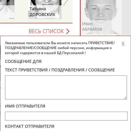
Татьяна
Евгений
ДОРОВСКИХ
ПЛАТОВ
(САМОЛЕНКО,
Андрей
Валерий
Иван
ХАМИТОВА))
АБРАМОВ
АБРАМОВ
АБРАМОВ
ВЕСЬ СПИСОК
Уважаемые пользователи Вы можете написать ПРИВЕТСТВИЕ/
ПОЗДРАВЛЕНИЕ/СООБЩЕНИЕ любой персоне, информация о
которой содержится в нашей БД Персоналий !
СООБЩЕНИЕ ДЛЯ:
Екатерина
Ирина
Лидия
ТЕКСТ ПРИВЕТСТВИЯ / ПОЗДРАВЛЕНИЯ / СООБЩЕНИЕ
АБРАМОВА
АБРАМОВА
АБРАМОВА
Геннадий
ТУРЕЦКИЙ
Иракли
Осеп
Рамиль
ИМЯ ОТПРАВИТЕЛЯ
АБРАМЯН
АБРАМЯН
АБРАРОВ
КОНТАКТ ОТПРАВИТЕЛЯ