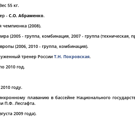
Вес 55 кг.
а рождения
ер -
С.О. Абраменко
.
по
чч
мм
год
чч
мм
год
 чемпионка (2008).
ра (2005 - группа, комбинация, 2007 - группа (техническая, 
ропы (2006, 2010 - группа, комбинация).
служенный тренер России
Т.Н. Покровская
.
по 2010 год.
2010 году.
Юлия
Дмитрий
Тамилла
инхронному плаванию в бассейне Национального государст
АБАЛАКИНА
АБАРЕНОВ
АБАСОВА
и П.Ф. Лесгафта.
уста 2009 года).