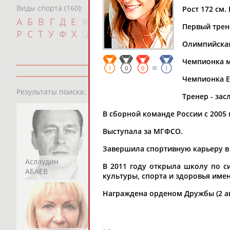
Виды спорта (160):
Рост 172 см. 
Дат
А
Б
В
Г
Д
Е
Ж
З
И
К
Л
М
Н
О
П
Первый трен
с
Р
С
Т
У
Ф
Х
Ц
Ч
Ш
Щ
Э
Ю
Я
Олимпийская
Чемпионка ми
=
1
0
0
1
Чемпионка Ев
13181
персон
Результаты поиска:
Тренер - за
В сборной команде России с 2005 
Выступала за МГФСО.
Завершила спортивную карьеру в 
Аслаудин
Елена
Мария
В 2011 году открыла школу по с
АБАЕВ
АБАИМОВА
АБАКУМОВА
культуры, спорта и здоровья имен
Награждена орденом Дружбы (2 авг