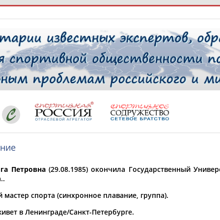
РЕСУРСНАЯ ПЛОЩАДКА
ТАБЛО АК
 специалисты
ание
ставляет регион*
 выбран
га Петровна
(29.08.1985) окончила
Государственный Универ
* для действующих спортсменов
то рождения
.
.
 выбран
 мастер спорта (синхронное плавание, группа).
ион проживания
живет в Ленинграде/Санкт-Петербурге.
 выбран