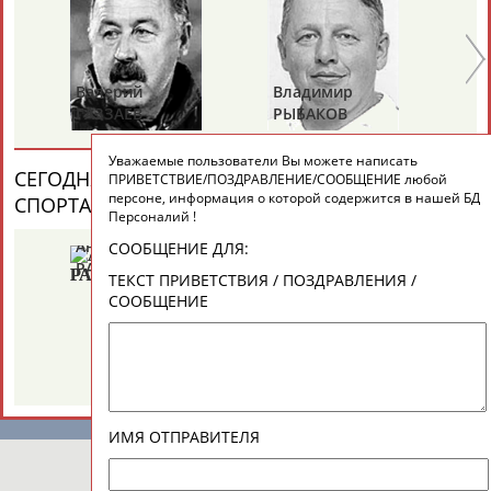
ТАБЛО АКТИВНОСТИ
Валерий
Владимир
Ал
ГАЗЗАЕВ
РЫБАКОВ
Д
ЦЕЛИ ПРОЕКТА
КОНТАКТЫ
НАШИ КНОПКИ
РЕКЛАМА
Уважаемые пользователи Вы можете написать
СЕГОДНЯ ДЕНЬ ПАМЯТИ У ПЕРСОН ИЗ МИРА
ПРИВЕТСТВИЕ/ПОЗДРАВЛЕНИЕ/СООБЩЕНИЕ любой
персоне, информация о которой содержится в нашей БД
СПОРТА (6 ПЕРСОНАЛИЙ)
ВЕСЬ СПИСОК
Персоналий !
Анатолий
Александр
Ге
СООБЩЕНИЕ ДЛЯ:
Вопросы сотрудничества и совместной деятельности
inform@infosport.ru
РАХЛИН
ЯГУБКИН
ТУ
ТЕКСТ ПРИВЕТСТВИЯ / ПОЗДРАВЛЕНИЯ /
СООБЩЕНИЕ
Адресов в новостной рассылке: 996
Подпишись
©
Стадион, 1998-2026
Разработка и поддержка ООО НАИТ «Стадион»
ИМЯ ОТПРАВИТЕЛЯ