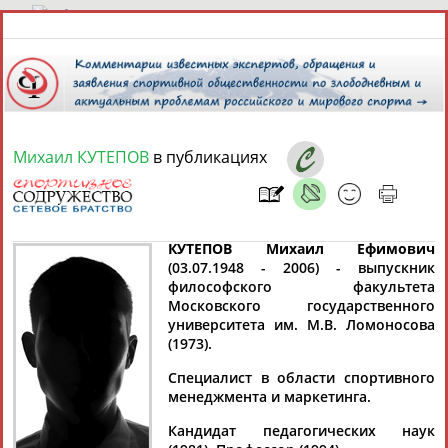
7 августа 2026 года,
20:57
СПОРТСМЕНЫ, ТРЕНЕРЫ И СПЕЦИАЛИСТЫ
Михаил КУТЕПОВ
в публикациях
13181
персон
Расширенный поиск
Найдено:
КУТЕПОВ Михаил Ефимович
(03.07.1948 - 2006) - выпускник
философского факультета
Московского государственного
университета им. М.В. Ломоносова
Аслаудин
Елена
Мария
Юлия
(1973).
АБАЕВ
АБАИМОВА
АБАКУМОВА
АБАЛАКИНА
Специалист в области спортивного
менеджмента и маркетинга.
Кандидат педагогических наук