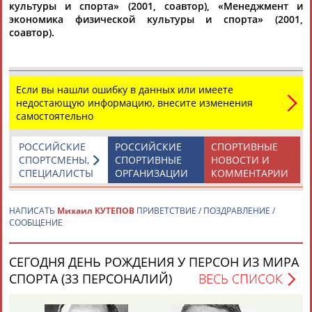
культуры и спорта» (2001, соавтор), «Менеджмент и
экономика физической культуры и спорта» (2001,
соавтор).
Каримжан
Аделя
Андрей
Герман
АБДРАХМАНОВ
АБДРАХМАНОВА
АБДУВАЛИЕВ
АБДУЛАЕВ
Если вы нашли ошибку в данных или имеете
недостающую информацию, внесите изменения
самостоятельно
Рамазан
Тагир
Камиль
Загалав
АБДУЛАЕВ
АБДУЛАЕВ
АБДУЛАЗИЗОВ
АБДУЛБЕКОВ
РОССИЙСКИЕ
РОССИЙСКИЕ
СПОРТИВНЫЕ
СПОРТСМЕНЫ,
СПОРТИВНЫЕ
НОВОСТИ И
СПЕЦИАЛИСТЫ
ОРГАНИЗАЦИИ
КОММЕНТАРИИ
Абдула
АБДУЛЖАЛИЛОВ
Камалудин
Магомед
Назир
НАПИСАТЬ
Михаил КУТЕПОВ
ПРИВЕТСТВИЕ / ПОЗДРАВЛЕНИЕ /
АБДУЛДАУДОВ
АБДУЛКАГИРОВ
АБДУЛЛАЕВ
СООБЩЕНИЕ
ЕЩЁ ПЕРСОНЫ
СЕГОДНЯ ДЕНЬ РОЖДЕНИЯ У ПЕРСОН ИЗ МИРА
СПОРТА (33 ПЕРСОНАЛИЙ)
ВЕСЬ СПИСОК
24 персон из 13181