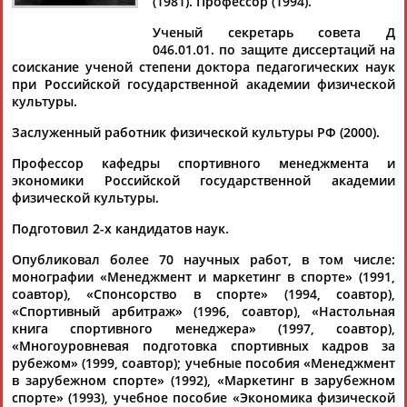
Дмитрий
Тамилла
Рамазан
Ростом
(1981). Профессор (1994).
АБАРЕНОВ
АБАСОВА
АБАЧАРАЕВ
АБАШИДЗЕ
Ученый секретарь совета Д
046.01.01. по защите диссертаций на
соискание ученой степени доктора педагогических наук
при Российской государственной академии физической
культуры.
Флюра
Татьяна
Акжана
Артур
АББАТЕ-
АББЯСОВА
АБДИКАРИМОВА
АБДРАХМАНОВ
Заслуженный работник физической культуры РФ (2000).
БУЛАТОВА
Профессор кафедры спортивного менеджмента и
экономики Российской государственной академии
физической культуры.
Подготовил 2-х кандидатов наук.
Опубликовал более 70 научных работ, в том числе:
монографии «Менеджмент и маркетинг в спорте» (1991,
соавтор), «Спонсорство в спорте» (1994, соавтор),
«Спортивный арбитраж» (1996, соавтор), «Настольная
книга спортивного менеджера» (1997, соавтор),
«Многоуровневая подготовка спортивных кадров за
рубежом» (1999, соавтор); учебные пособия «Менеджмент
в зарубежном спорте» (1992), «Маркетинг в зарубежном
спорте» (1993), учебное пособие «Экономика физической