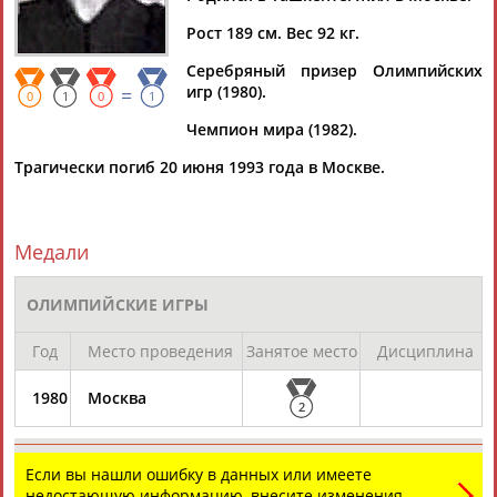
Рост 189 см. Вес 92 кг.
Серебряный призер Олимпийских
игр (1980).
=
Дмитрий
Тамилла
Рамазан
Ростом
0
1
0
1
АБАРЕНОВ
АБАСОВА
АБАЧАРАЕВ
АБАШИДЗЕ
Чемпион мира (1982).
Трагически погиб 20 июня 1993 года в Москве.
Флюра
Татьяна
Акжана
Артур
АББАТЕ-
АББЯСОВА
АБДИКАРИМОВА
АБДРАХМАНОВ
Медали
БУЛАТОВА
ОЛИМПИЙСКИЕ ИГРЫ
Год
Место проведения
Занятое место
Дисциплина
1980
Москва
2
Если вы нашли ошибку в данных или имеете
недостающую информацию, внесите изменения