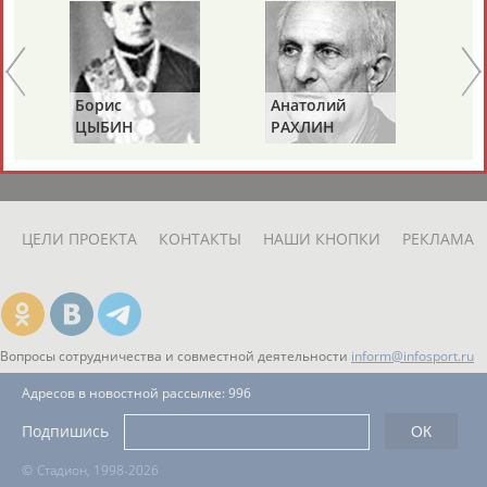
ЕЩЁ ПЕРСОНЫ
24 персон из 13181
Борис
Анатолий
Ал
ЦЫБИН
РАХЛИН
ЯГ
ТАБЛО АКТИВНОСТИ
ЦЕЛИ ПРОЕКТА
КОНТАКТЫ
НАШИ КНОПКИ
РЕКЛАМА
Вопросы сотрудничества и совместной деятельности
inform@infosport.ru
Адресов в новостной рассылке: 996
Подпишись
©
Стадион, 1998-2026