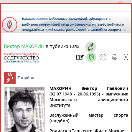
Виктор МАХОРИН
в публикациях
7 августа 2026 года,
06:54
СПОРТСМЕНЫ, ТРЕНЕРЫ И СПЕЦИАЛИСТЫ
13181
персон
Расширенный поиск
Найдено:
МАХОРИН Виктор Павлович
(02.07.1948 - 20.06.1993) - выпускник
Московского авиационного
Гандбол
института.
Заслуженный мастер спорта
(гандбол).
Аслаудин
Елена
Мария
Юлия
АБАЕВ
АБАИМОВА
АБАКУМОВА
АБАЛАКИНА
Родился в Ташкенте. Жил в Москве.