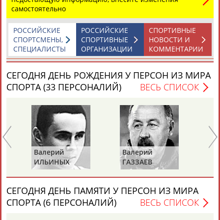
самостоятельно
РОССИЙСКИЕ
РОССИЙСКИЕ
СПОРТИВНЫЕ
СПОРТСМЕНЫ,
СПОРТИВНЫЕ
НОВОСТИ И
СПЕЦИАЛИСТЫ
ОРГАНИЗАЦИИ
КОММЕНТАРИИ
Каримжан
Аделя
Андрей
Герман
СЕГОДНЯ ДЕНЬ РОЖДЕНИЯ У ПЕРСОН ИЗ МИРА
АБДРАХМАНОВ
АБДРАХМАНОВА
АБДУВАЛИЕВ
АБДУЛАЕВ
СПОРТА (33 ПЕРСОНАЛИЙ)
ВЕСЬ СПИСОК
Рамазан
Тагир
Камиль
Загалав
АБДУЛАЕВ
АБДУЛАЕВ
АБДУЛАЗИЗОВ
АБДУЛБЕКОВ
Валерий
Валерий
Вл
ИЛЬИНЫХ
ГАЗЗАЕВ
Р
Камалудин
Абдула
Магомед
Назир
СЕГОДНЯ ДЕНЬ ПАМЯТИ У ПЕРСОН ИЗ МИРА
АБДУЛДАУДОВ
АБДУЛЖАЛИЛОВ
АБДУЛКАГИРОВ
АБДУЛЛАЕВ
СПОРТА (6 ПЕРСОНАЛИЙ)
ВЕСЬ СПИСОК