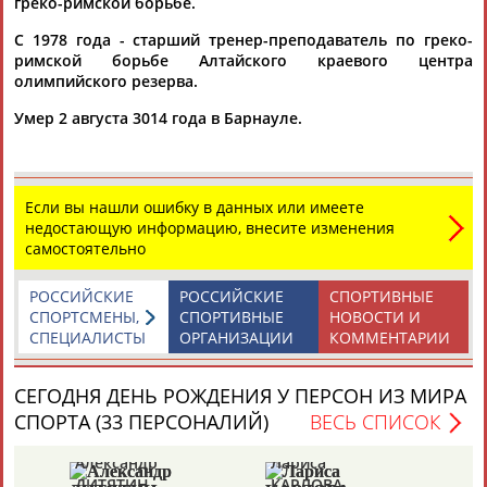
греко-римской борьбе.
ЦЕЛИ ПРОЕКТА
КОНТАКТЫ
НАШИ КНОПКИ
РЕКЛАМА
С 1978 года - старший тренер-преподаватель по греко-
римской борьбе Алтайского краевого центра
олимпийского резерва.
Умер 2 августа 3014 года в Барнауле.
Вопросы сотрудничества и совместной деятельности
inform@infosport.ru
Адресов в новостной рассылке: 996
Если вы нашли ошибку в данных или имеете
Подпишись
недостающую информацию, внесите изменения
самостоятельно
©
Стадион, 1998-2026
Разработка и поддержка ООО НАИТ «Стадион»
РОССИЙСКИЕ
РОССИЙСКИЕ
СПОРТИВНЫЕ
СПОРТСМЕНЫ,
СПОРТИВНЫЕ
НОВОСТИ И
СПЕЦИАЛИСТЫ
ОРГАНИЗАЦИИ
КОММЕНТАРИИ
СЕГОДНЯ ДЕНЬ РОЖДЕНИЯ У ПЕРСОН ИЗ МИРА
СПОРТА (33 ПЕРСОНАЛИЙ)
ВЕСЬ СПИСОК
Александр
Лариса
Пе
ДИТЯТИН
КАРЛОВА
Т