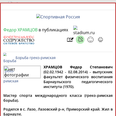
7 августа 2026 года,
22:40
Федор ХРАМЦОВ
в публикациях
СПОРТСМЕНЫ, ТРЕНЕРЫ И СПЕЦИАЛИСТЫ
13181
персон
Расширенный поиск
Найдено:
ХРАМЦОВ Федор Степанович
(02.02.1942 - 02.08.2014) - выпускник
Борьба греко-римская
факультет физического воспитания
Мария
Барнаульского педагогического
АБАКУМОВА
Аслаудин
Елена
Юлия
института (1970).
АБАЕВ
АБАИМОВА
АБАЛАКИНА
Дмитрий
Тамилла
Рамазан
Ростом
Мастер спорта международного класса (греко-римская
АБАРЕНОВ
АБАСОВА
АБАЧАРАЕВ
АБАШИДЗЕ
Флюра
Татьяна
Акжана
Артур
борьба).
АББАТЕ-
АББЯСОВА
АБДИКАРИМОВА
АБДРАХМАНОВ
БУЛАТОВА
Родился в с. Лазо, Лазовский р-н, Приморский край. Жил в
Барнауле.