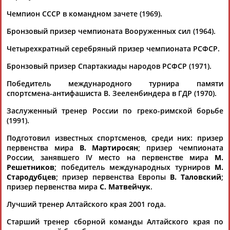
Чемпион СССР в командном зачете (1969).
Бронзовый призер чемпионата Вооруженных сил (1964).
Четырехкратный серебряный призер чемпионата РСФСР.
Бронзовый призер Спартакиады народов РСФСР (1971).
Победитель международного турнира памяти
спортсмена-антифашиста В. Зееленбиндера в ГДР (1970).
Каримжан
Заслуженный тренер России по греко-римской борьбе
АБДРАХМАНОВ
Аделя
Андрей
Герман
(1991).
АБДРАХМАНОВА
АБДУВАЛИЕВ
АБДУЛАЕВ
Рамазан
Тагир
Камиль
Загалав
ЕЩЁ ПЕРСОНЫ
Подготовил известных спортсменов, среди них: призер
АБДУЛАЕВ
АБДУЛАЕВ
АБДУЛАЗИЗОВ
АБДУЛБЕКОВ
Камалудин
Абдула
Магомед
Назир
первенства мира
В. Мартиросян
; призер чемпионата
АБДУЛДАУДОВ
АБДУЛЖАЛИЛОВ
АБДУЛКАГИРОВ
АБДУЛЛАЕВ
России, занявшего IV место на первенстве мира
М.
24 персон из 13181
Решетников
; победитель международных турниров
М.
Стародубцев
; призер первенства Европы
В. Таловский
;
призер первенства мира
С. Матвейчук
.
Лучший тренер Алтайского края 2001 года.
ТАБЛО АКТИВНОСТИ
Старший тренер сборной команды Алтайского края по