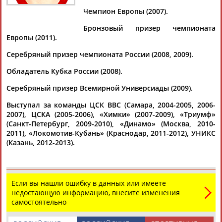
АБАРЕНОВ
АБАЧАРАЕВ
АБАШИДЗЕ
Чемпион Европы (2007).
Бронзовый призер чемпионата
Европы (2011).
Серебряный призер чемпионата России (2008, 2009).
Флюра
Татьяна
Акжана
Артур
АББАТЕ-
АББЯСОВА
АБДИКАРИМОВА
АБДРАХМАНОВ
Обладатель Кубка России (2008).
БУЛАТОВА
Серебряный призер Всемирной Универсиады (2009).
Выступал за команды ЦСК ВВС (Самара, 2004-2005, 2006-
2007), ЦСКА (2005-2006), «Химки» (2007-2009), «Триумф»
(Санкт-Петербург, 2009-2010), «Динамо» (Москва, 2010-
2011), «Локомотив-Кубань» (Краснодар, 2011-2012), УНИКС
(Казань, 2012-2013).
Если вы нашли ошибку в данных или имеете
недостающую информацию, внесите изменения
самостоятельно