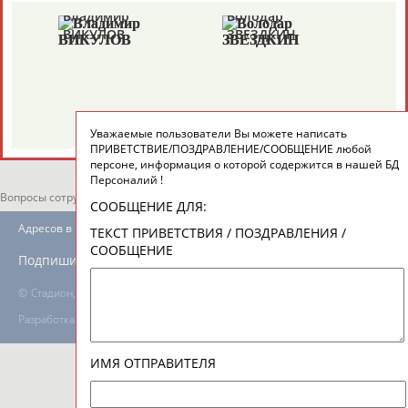
Владимир
Володар
ВИКУЛОВ
ЗВЕЗДКИН
ТАБЛО АКТИВНОСТИ
ЦЕЛИ ПРОЕКТА
КОНТАКТЫ
НАШИ КНОПКИ
РЕКЛАМА
Уважаемые пользователи Вы можете написать
ПРИВЕТСТВИЕ/ПОЗДРАВЛЕНИЕ/СООБЩЕНИЕ любой
персоне, информация о которой содержится в нашей БД
Персоналий !
Вопросы сотрудничества и совместной деятельности
inform@infosport.ru
СООБЩЕНИЕ ДЛЯ:
Адресов в новостной рассылке: 996
ТЕКСТ ПРИВЕТСТВИЯ / ПОЗДРАВЛЕНИЯ /
СООБЩЕНИЕ
Подпишись
©
Стадион, 1998-2026
Разработка и поддержка ООО НАИТ «Стадион»
ИМЯ ОТПРАВИТЕЛЯ