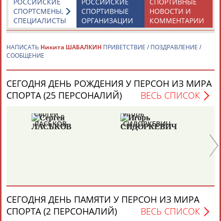
РОССИЙСКИЕ
РОССИЙСКИЕ
СПОРТИВНЫЕ
СПОРТСМЕНЫ,
СПОРТИВНЫЕ
НОВОСТИ И
СПЕЦИАЛИСТЫ
ОРГАНИЗАЦИИ
КОММЕНТАРИИ
Каримжан
Аделя
Андрей
Герман
АБДРАХМАНОВ
АБДРАХМАНОВА
АБДУВАЛИЕВ
АБДУЛАЕВ
НАПИСАТЬ
Никита ШАБАЛКИН
ПРИВЕТСТВИЕ / ПОЗДРАВЛЕНИЕ /
СООБЩЕНИЕ
Рамазан
Тагир
Камиль
Загалав
СЕГОДНЯ ДЕНЬ РОЖДЕНИЯ У ПЕРСОН ИЗ МИРА
АБДУЛАЕВ
АБДУЛАЕВ
АБДУЛАЗИЗОВ
АБДУЛБЕКОВ
СПОРТА (25 ПЕРСОНАЛИЙ)
ВЕСЬ СПИСОК
Сергей
Игорь
Ал
ЛАСЬКОВ
СИДОРКЕВИЧ
В
Камалудин
Абдула
Магомед
Назир
АБДУЛДАУДОВ
АБДУЛЖАЛИЛОВ
АБДУЛКАГИРОВ
АБДУЛЛАЕВ
ЕЩЁ ПЕРСОНЫ
СЕГОДНЯ ДЕНЬ ПАМЯТИ У ПЕРСОН ИЗ МИРА
24 персон из 13181
СПОРТА (2 ПЕРСОНАЛИЙ)
ВЕСЬ СПИСОК