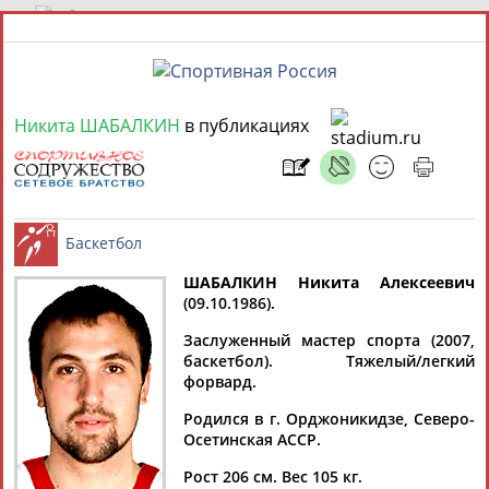
9 августа 2026 года,
07:16
Никита ШАБАЛКИН
в публикациях
СПОРТСМЕНЫ, ТРЕНЕРЫ И СПЕЦИАЛИСТЫ
13181
персон
Расширенный поиск
Найдено:
ШАБАЛКИН Никита Алексеевич
(09.10.1986).
Аслаудин
Баскетбол
АБАЕВ
Заслуженный мастер спорта (2007,
баскетбол). Тяжелый/легкий
Елена
Мария
Юлия
форвард.
АБАИМОВА
АБАКУМОВА
АБАЛАКИНА
Родился в г. Орджоникидзе, Северо-
Тамилла
Осетинская АССР.
АБАСОВА
Рост 206 см. Вес 105 кг.
Дмитрий
Рамазан
Ростом