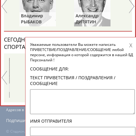
ЕЩЁ ПЕРСОНЫ
Владимир
Александр
Ла
РЫБАКОВ
ДИТЯТИН
КА
24 персон из 13181
СЕГОДНЯ ДЕНЬ ПАМЯТИ У ПЕРСОН ИЗ МИРА
Уважаемые пользователи Вы можете написать
ТАБЛО АКТИВНОСТИ
СПОРТА (6 ПЕРСОНАЛИЙ)
ВЕСЬ СПИСОК
ПРИВЕТСТВИЕ/ПОЗДРАВЛЕНИЕ/СООБЩЕНИЕ любой
персоне, информация о которой содержится в нашей БД
Персоналий !
ЦЕЛИ ПРОЕКТА
КОНТАКТЫ
НАШИ КНОПКИ
РЕКЛАМА
СООБЩЕНИЕ ДЛЯ:
ТЕКСТ ПРИВЕТСТВИЯ / ПОЗДРАВЛЕНИЯ /
СООБЩЕНИЕ
Александр
Геннадий
ЯГУБКИН
ТУРЕЦКИЙ
Вопросы сотрудничества и совместной деятельности
inform@infosport.ru
Адресов в новостной рассылке: 996
Подпишись
ИМЯ ОТПРАВИТЕЛЯ
©
Стадион, 1998-2026