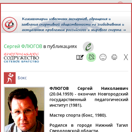
Сергей ФЛЮГОВ
в публикациях
7 августа 2026 года,
17:08
СПОРТСМЕНЫ, ТРЕНЕРЫ И СПЕЦИАЛИСТЫ
13181
персон
Расширенный поиск
Найдено:
ФЛЮГОВ Сергей Николаевич
(20.04.1959) - окончил Новгородский
государственный педагогический
Бокс
институт (1981).
Мастер спорта (бокс, 1980).
Аслаудин
Елена
Мария
Юлия
Родился в городе Нижний Тагил
АБАЕВ
АБАИМОВА
АБАКУМОВА
АБАЛАКИНА
Свердловской области.