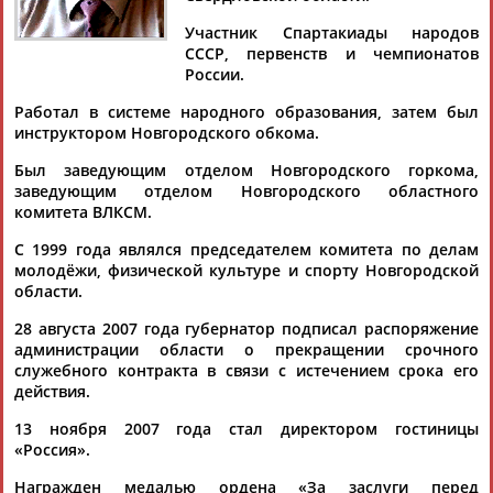
Участник Спартакиады народов
СССР, первенств и чемпионатов
России.
Дмитрий
Тамилла
Рамазан
Ростом
Работал в системе народного образования, затем был
АБАРЕНОВ
АБАСОВА
АБАЧАРАЕВ
АБАШИДЗЕ
инструктором Новгородского обкома.
Был заведующим отделом Новгородского горкома,
заведующим отделом Новгородского областного
комитета ВЛКСМ.
Флюра
Татьяна
Акжана
Артур
АББАТЕ-
АББЯСОВА
АБДИКАРИМОВА
АБДРАХМАНОВ
С 1999 года являлся председателем комитета по делам
БУЛАТОВА
молодёжи, физической культуре и спорту Новгородской
области.
28 августа 2007 года губернатор подписал распоряжение
администрации области о прекращении срочного
служебного контракта в связи с истечением срока его
действия.
13 ноября 2007 года стал директором гостиницы
«Россия».
Награжден медалью ордена «За заслуги перед