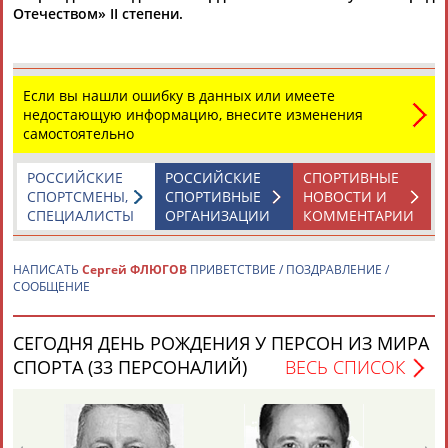
Отечеством» II степени.
Если вы нашли ошибку в данных или имеете
недостающую информацию, внесите изменения
самостоятельно
Каримжан
Аделя
Андрей
Герман
АБДРАХМАНОВ
АБДРАХМАНОВА
АБДУВАЛИЕВ
АБДУЛАЕВ
РОССИЙСКИЕ
РОССИЙСКИЕ
СПОРТИВНЫЕ
СПОРТСМЕНЫ,
СПОРТИВНЫЕ
НОВОСТИ И
СПЕЦИАЛИСТЫ
ОРГАНИЗАЦИИ
КОММЕНТАРИИ
Рамазан
Тагир
Камиль
Загалав
НАПИСАТЬ
Сергей ФЛЮГОВ
ПРИВЕТСТВИЕ / ПОЗДРАВЛЕНИЕ /
АБДУЛАЕВ
АБДУЛАЕВ
АБДУЛАЗИЗОВ
АБДУЛБЕКОВ
СООБЩЕНИЕ
СЕГОДНЯ ДЕНЬ РОЖДЕНИЯ У ПЕРСОН ИЗ МИРА
СПОРТА (33 ПЕРСОНАЛИЙ)
ВЕСЬ СПИСОК
Камалудин
Абдула
Магомед
Назир
АБДУЛДАУДОВ
АБДУЛЖАЛИЛОВ
АБДУЛКАГИРОВ
АБДУЛЛАЕВ