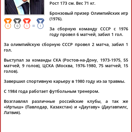
Рост 173 см. Вес 71 кг.
Бронзовый призер Олимпийских игр
(1976).
=
Дмитрий
Тамилла
Рамазан
Ростом
0
0
1
1
За сборную команду СССР с 1976
АБАРЕНОВ
АБАСОВА
АБАЧАРАЕВ
АБАШИДЗЕ
году провел 6 матчей, забил 1 гол.
За олимпийскую сборную СССР провел 2 матча, забил 1
гол.
Выступал за команды СКА (Ростов-на-Дону, 1973-1975, 55
Флюра
Татьяна
Акжана
Артур
матчей, 9 голов), ЦСКА (Москва, 1976-1980, 75 матчей, 15
АББАТЕ-
АББЯСОВА
АБДИКАРИМОВА
АБДРАХМАНОВ
голов).
БУЛАТОВА
Завершил спортивную карьеру в 1980 году из-за травмы.
С 1984 года работает футбольным тренером.
Возглавлял различные российские клубы, а так же
«Иртыш» (Павлодар, Казахстан) и «Даугаву» (Даугавпилс,
Латвия).