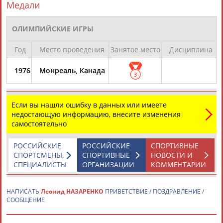
Медали
ОЛИМПИЙСКИЕ ИГРЫ
Год
Место проведения
Занятое место
Дисциплина
1976
Монреаль, Канада
Каримжан
Аделя
Андрей
Герман
3
АБДРАХМАНОВ
АБДРАХМАНОВА
АБДУВАЛИЕВ
АБДУЛАЕВ
Если вы нашли ошибку в данных или имеете
недостающую информацию, внесите изменения
самостоятельно
Рамазан
Тагир
Камиль
Загалав
АБДУЛАЕВ
АБДУЛАЕВ
АБДУЛАЗИЗОВ
АБДУЛБЕКОВ
РОССИЙСКИЕ
РОССИЙСКИЕ
СПОРТИВНЫЕ
СПОРТСМЕНЫ,
СПОРТИВНЫЕ
НОВОСТИ И
СПЕЦИАЛИСТЫ
ОРГАНИЗАЦИИ
КОММЕНТАРИИ
Камалудин
Абдула
Магомед
Назир
НАПИСАТЬ
Леонид НАЗАРЕНКО
ПРИВЕТСТВИЕ / ПОЗДРАВЛЕНИЕ /
АБДУЛДАУДОВ
АБДУЛЖАЛИЛОВ
АБДУЛКАГИРОВ
АБДУЛЛАЕВ
СООБЩЕНИЕ