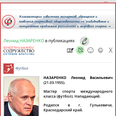
Леонид НАЗАРЕНКО
в публикациях
9 августа 2026 года,
01:06
СПОРТСМЕНЫ, ТРЕНЕРЫ И СПЕЦИАЛИСТЫ
13181
персон
Расширенный поиск
Найдено:
НАЗАРЕНКО Леонид Васильевич
(21.03.1955).
Футбол
Мастер спорта международного
класса (футбол). Нападающий.
Родился в г. Гулькевичи,
Аслаудин
Елена
Мария
Юлия
Краснодарский край.
АБАЕВ
АБАИМОВА
АБАКУМОВА
АБАЛАКИНА