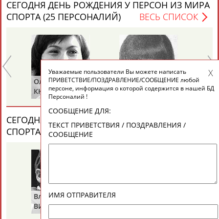
ЕЩЁ ПЕРСОНЫ
СЕГОДНЯ ДЕНЬ РОЖДЕНИЯ У ПЕРСОН ИЗ МИРА
СПОРТА (25 ПЕРСОНАЛИЙ)
ВЕСЬ СПИСОК
24 персон из 13181
Уважаемые пользователи Вы можете написать
ТАБЛО АКТИВНОСТИ
ПРИВЕТСТВИЕ/ПОЗДРАВЛЕНИЕ/СООБЩЕНИЕ любой
Ольга
Ольга
Се
персоне, информация о которой содержится в нашей БД
Е
КНЯЗЕВА
БЕЛОВА
ЛА
Персоналий !
ЦЕЛИ ПРОЕКТА
КОНТАКТЫ
НАШИ КНОПКИ
РЕКЛАМА
СООБЩЕНИЕ ДЛЯ:
СЕГОДНЯ ДЕНЬ ПАМЯТИ У ПЕРСОН ИЗ МИРА
ТЕКСТ ПРИВЕТСТВИЯ / ПОЗДРАВЛЕНИЯ /
СПОРТА (2 ПЕРСОНАЛИЙ)
ВЕСЬ СПИСОК
СООБЩЕНИЕ
Вопросы сотрудничества и совместной деятельности
inform@infosport.ru
Адресов в новостной рассылке: 996
Подпишись
ИМЯ ОТПРАВИТЕЛЯ
Владимир
Володар
ВИКУЛОВ
ЗВЕЗДКИН
©
Стадион, 1998-2026