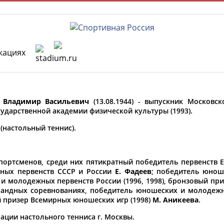
кациях
Главная »
Спортсмены, тренеры и специалисты
Владимир Васильевич
(13.08.1944) - выпускник Московск
У кого сегодня день рождения?
сударственной академии физической культуры (1993).
(настольный теннис).
портсменов, среди них пятикратный победитель первенств
ФИО
ных первенств СССР и России
Е. Фадеев
; победитель юнош
и молодежных первенств России (1996, 1998), бронзовый пр
Просмотры
командных соревнованиях, победитель юношеских и молодежн
материалов
Олимпийские виды спорта
й призер Всемирных юношеских игр (1998)
М. Аникеева
.
платформы за
сутки:
рации настольного тенниса г. Москвы.