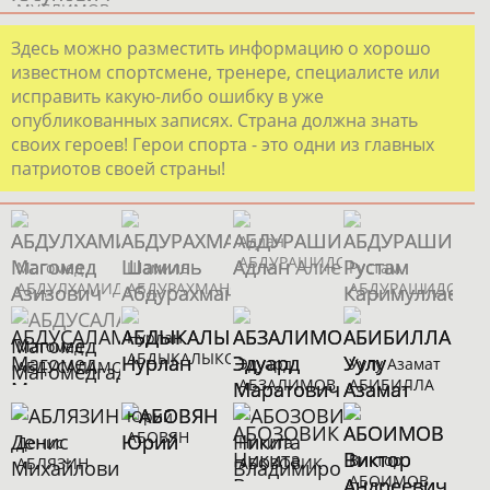
МУСЛИМОВ
Здесь можно разместить информацию о хорошо
известном спортсмене, тренере, специалисте или
исправить какую-либо ошибку в уже
опубликованных записях. Страна должна знать
своих героев! Герои спорта - это одни из главных
патриотов своей страны!
Адлан
АБДУРАШИДОВ
Магомед
Шамиль
Рустам
АБДУЛХАМИДОВ
АБДУРАХМАНОВ
АБДУРАШИДОВ
Нурлан
Магомед
АБДЫКАЛЫКОВ
Эдуард
Уулу Азамат
АБДУСАЛАМОВ
АБЗАЛИМОВ
АБИБИЛЛА
Юрий
АБОВЯН
Денис
Никита
Виктор
АБЛЯЗИН
АБОЗОВИК
АБОИМОВ