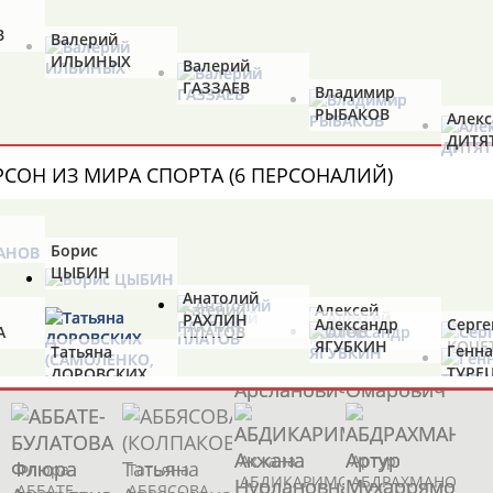
Чемпион
В
Валерий
ИЛЬИНЫХ
Валерий
ГАЗЗАЕВ
Владимир
РЫБАКОВ
Алек
ДИТЯ
13181
персон
Результаты поиска:
РСОН ИЗ МИРА СПОРТА (6 ПЕРСОНАЛИЙ)
Аслаудин
Борис
Елена
Мария
Юлия
АБАЕВ
ЦЫБИН
АБАИМОВА
АБАКУМОВА
АБАЛАКИНА
Анатолий
Евгений
Алексей
РАХЛИН
Александр
Серге
А
ПЛАТОВ
КОТОВ
Дмитрий
Тамилла
ЯГУБКИН
КОЧЕ
Генн
Татьяна
Рамазан
Ростом
АБАРЕНОВ
АБАСОВА
ТУРЕ
ДОРОВСКИХ
АБАЧАРАЕВ
АБАШИДЗЕ
(САМОЛЕНКО,
ХАМИТОВА))
Акжана
Артур
Флюра
Татьяна
АБДИКАРИМОВА
АБДРАХМАНОВ
АББАТЕ-
АББЯСОВА