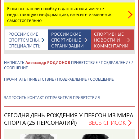
Если вы нашли ошибку в данных или имеете
недостающую информацию, внесите изменения
самостоятельно
РОССИЙСКИЕ
РОССИЙСКИЕ
СПОРТИВНЫЕ
СПОРТСМЕНЫ,
СПОРТИВНЫЕ
НОВОСТИ И
Каримжан
Аделя
Андрей
Герман
СПЕЦИАЛИСТЫ
ОРГАНИЗАЦИИ
КОММЕНТАРИИ
АБДРАХМАНОВ
АБДРАХМАНОВА
АБДУВАЛИЕВ
АБДУЛАЕВ
НАПИСАТЬ
Александр РОДИОНОВ
ПРИВЕТСТВИЕ / ПОЗДРАВЛЕНИЕ /
СООБЩЕНИЕ
ПРОЧИТАТЬ ПРИВЕТСТВИЕ / ПОЗДРАВЛЕНИЕ / СООБЩЕНИЕ
Рамазан
Тагир
Камиль
Загалав
АБДУЛАЕВ
АБДУЛАЕВ
АБДУЛАЗИЗОВ
АБДУЛБЕКОВ
ЗАПРОСИТЬ КОНТАКТ ОТПРАВИТЕЛЯ ПРИВЕТСТВИЯ
СЕГОДНЯ ДЕНЬ РОЖДЕНИЯ У ПЕРСОН ИЗ МИРА
Камалудин
Абдула
Магомед
Назир
СПОРТА (25 ПЕРСОНАЛИЙ)
ВЕСЬ СПИСОК
АБДУЛДАУДОВ
АБДУЛЖАЛИЛОВ
АБДУЛКАГИРОВ
АБДУЛЛАЕВ