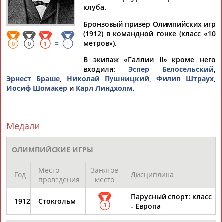
клуба.
Бронзовый призер Олимпийских игр
(1912) в командной гонке (класс «10
=
метров»).
Дмитрий
Тамилла
Рамазан
Ростом
0
0
1
1
АБАРЕНОВ
АБАСОВА
АБАЧАРАЕВ
АБАШИДЗЕ
В экипаж «Галлии II» кроме него
входили:
Эспер Белосельский
,
Эрнест Браше
,
Николай Пушницкий
,
Филип Штраух
,
Иосиф Шомакер
и
Карл Линдхолм
.
Флюра
Татьяна
Акжана
Артур
АББАТЕ-
АББЯСОВА
АБДИКАРИМОВА
АБДРАХМАНОВ
БУЛАТОВА
Медали
ОЛИМПИЙСКИЕ ИГРЫ
Место
Занятое
Год
Дисциплина
проведения
место
Парусный спорт: класс
1912
Стокгольм
3
- Европа