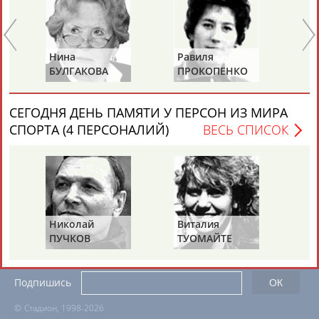
ЕЩЁ ПЕРСОНЫ
24 персон из 13181
Нина
Равиля
Ни
БУЛГАКОВА
ПРОКОПЕНКО
Ж
(САЛИМОВА)
ТАБЛО АКТИВНОСТИ
СЕГОДНЯ ДЕНЬ ПАМЯТИ У ПЕРСОН ИЗ МИРА
СПОРТА (4 ПЕРСОНАЛИЙ)
ВЕСЬ СПИСОК
ЦЕЛИ ПРОЕКТА
КОНТАКТЫ
НАШИ КНОПКИ
РЕКЛАМА
Николай
Виталия
Ми
Вопросы сотрудничества и совместной деятельности
inform@infosport.ru
ПУЧКОВ
ТУОМАЙТЕ
Ш
Адресов в новостной рассылке: 996
Подпишись
©
Стадион, 1998-2026