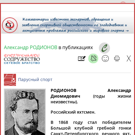
Александр РОДИОНОВ
в публикациях
8 августа 2026 года,
14:48
СПОРТСМЕНЫ, ТРЕНЕРЫ И СПЕЦИАЛИСТЫ
13181
персон
Расширенный поиск
Найдено:
РОДИОНОВ Александр
Диомидович
(годы жизни
неизвестны).
Парусный спорт
Российский яхтсмен.
В 1868 году стал победителем
Аслаудин
Елена
Мария
Юлия
Большой клубной гребной гонки
АБАЕВ
АБАИМОВА
АБАКУМОВА
АБАЛАКИНА
Санкт-Петербургского речного яхт-