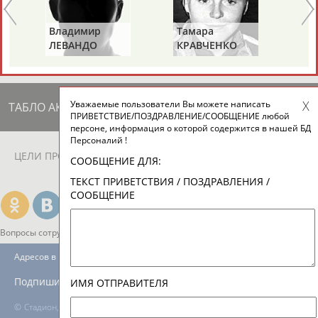
ЕЩЁ ПЕРСОНЫ
Владимир
Тамара
Ал
ЛЕВАНДО
КРАВЧЕНКО
М
24 персон из 13181
(СОСНОВА)
Уважаемые пользователи Вы можете написать
ТАБЛО АКТИВНОСТИ
ПРИВЕТСТВИЕ/ПОЗДРАВЛЕНИЕ/СООБЩЕНИЕ любой
персоне, информация о которой содержится в нашей БД
Персоналий !
ЦЕЛИ ПРОЕКТА
КОНТАКТЫ
НАШИ КНОПКИ
РЕКЛАМА
СООБЩЕНИЕ ДЛЯ:
ТЕКСТ ПРИВЕТСТВИЯ / ПОЗДРАВЛЕНИЯ /
СООБЩЕНИЕ
Вопросы сотрудничества и совместной деятельности
inform@infosport.ru
Адресов в новостной рассылке: 997
Подпишись
ИМЯ ОТПРАВИТЕЛЯ
©
Стадион, 1998-2026