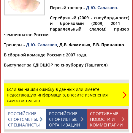
Первый тренер -
Д.Ю. Салагаев
.
Серебряный (2009 - сноуборд-кросс)
и бронзовый (2009, 2011 -
Дмитрий
Тамилла
Рамазан
Ростом
параллельный слалом) призер
АБАРЕНОВ
АБАСОВА
АБАЧАРАЕВ
АБАШИДЗЕ
чемпионатов России.
Тренеры -
Д.Ю. Салагаев
,
Д.В. Фоминых
,
Е.В. Пронашко
.
В сборной команде России с 2007 года.
Флюра
Татьяна
Акжана
Артур
Выступает за СДЮШОР по сноуборду (Таштагол).
АББАТЕ-
АББЯСОВА
АБДИКАРИМОВА
АБДРАХМАНОВ
БУЛАТОВА
Если вы нашли ошибку в данных или имеете
недостающую информацию, внесите изменения
самостоятельно
РОССИЙСКИЕ
РОССИЙСКИЕ
СПОРТИВНЫЕ
СПОРТСМЕНЫ,
СПОРТИВНЫЕ
НОВОСТИ И
СПЕЦИАЛИСТЫ
ОРГАНИЗАЦИИ
КОММЕНТАРИИ