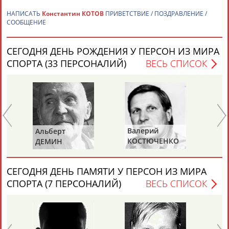
НАПИСАТЬ
Константин КОТОВ
ПРИВЕТСТВИЕ / ПОЗДРАВЛЕНИЕ /
СООБЩЕНИЕ
СЕГОДНЯ ДЕНЬ РОЖДЕНИЯ У ПЕРСОН ИЗ МИРА
СПОРТА (33 ПЕРСОНАЛИЙ)
ВЕСЬ СПИСОК
Каримжан
Аделя
Андрей
Герман
АБДРАХМАНОВ
АБДРАХМАНОВА
АБДУВАЛИЕВ
АБДУЛАЕВ
Валерий
Альберт
Ви
Рамазан
Тагир
Камиль
Загалав
КОСТЮЧЕНКО
ДЕМИН
СА
АБДУЛАЕВ
АБДУЛАЕВ
АБДУЛАЗИЗОВ
АБДУЛБЕКОВ
СЕГОДНЯ ДЕНЬ ПАМЯТИ У ПЕРСОН ИЗ МИРА
СПОРТА (7 ПЕРСОНАЛИЙ)
ВЕСЬ СПИСОК
Камалудин
Абдула
Магомед
Назир
АБДУЛДАУДОВ
АБДУЛЖАЛИЛОВ
АБДУЛКАГИРОВ
АБДУЛЛАЕВ