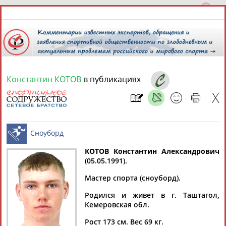
Константин КОТОВ
в публикациях
10 августа 2026 года,
16:51
СПОРТСМЕНЫ, ТРЕНЕРЫ И СПЕЦИАЛИСТЫ
13181
персон
Расширенный поиск
Найдено:
КОТОВ Константин Александрович
(05.05.1991).
Сноуборд
Мастер спорта (сноуборд).
Родился и живет в г. Таштагол,
Кемеровская обл.
Аслаудин
Елена
Мария
Юлия
АБАЕВ
АБАИМОВА
АБАКУМОВА
АБАЛАКИНА
Рост 173 см. Вес 69 кг.