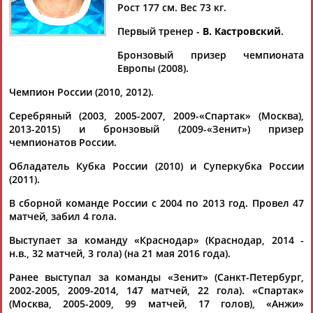
Рост 177 см. Вес 73 кг.
Первый тренер -
В. Кастровский
.
Бронзовый призер чемпионата
Дмитрий
Тамилла
Рамазан
Ростом
Европы (2008).
АБАРЕНОВ
АБАСОВА
АБАЧАРАЕВ
АБАШИДЗЕ
Чемпион России (2010, 2012).
Серебряный (2003, 2005-2007, 2009-«Спартак» (Москва),
2013-2015) и бронзовый (2009-«Зенит») призер
чемпионатов России.
Флюра
Татьяна
Акжана
Артур
АББАТЕ-
АББЯСОВА
АБДИКАРИМОВА
АБДРАХМАНОВ
Обладатель Кубка России (2010) и Суперкубка России
БУЛАТОВА
(2011).
В сборной команде России с 2004 по 2013 год. Провел 47
матчей, забил 4 гола.
Выступает за команду «Краснодар» (Краснодар, 2014 -
н.в., 32 матчей, 3 гола) (на 21 мая 2016 года).
Ранее выступал за команды «Зенит» (Санкт-Петербург,
2002-2005, 2009-2014, 147 матчей, 22 гола). «Спартак»
(Москва, 2005-2009, 99 матчей, 17 голов), «Анжи»