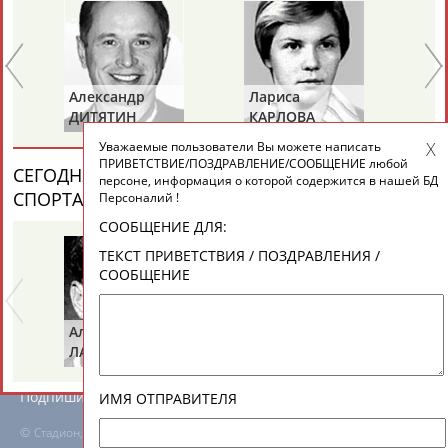
ЕЩЁ ПЕРСОНЫ
24 персон из 13181
Александр
Лариса
Пе
ДИТЯТИН
КАРЛОВА
Т
Уважаемые пользователи Вы можете написать
ТАБЛО АКТИВНОСТИ
ПРИВЕТСТВИЕ/ПОЗДРАВЛЕНИЕ/СООБЩЕНИЕ любой
СЕГОДНЯ ДЕНЬ ПАМЯТИ У ПЕРСОН ИЗ МИРА
персоне, информация о которой содержится в нашей БД
СПОРТА (6 ПЕРСОНАЛИЙ)
ВЕСЬ СПИСОК
Персоналий !
ЦЕЛИ ПРОЕКТА
КОНТАКТЫ
НАШИ КНОПКИ
РЕКЛАМА
СООБЩЕНИЕ ДЛЯ:
ТЕКСТ ПРИВЕТСТВИЯ / ПОЗДРАВЛЕНИЯ /
СООБЩЕНИЕ
Вопросы сотрудничества и совместной деятельности
inform@infosport.ru
Альгирдас
Иван
Бо
ЛАУРИТЕНАС
ОГАНОВ
Ц
Адресов в новостной рассылке: 996
Подпишись
ИМЯ ОТПРАВИТЕЛЯ
©
Стадион, 1998-2026