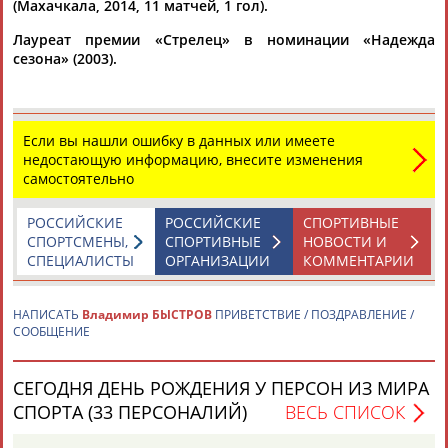
(Махачкала, 2014, 11 матчей, 1 гол).
Лауреат премии «Стрелец» в номинации «Надежда
сезона» (2003).
Если вы нашли ошибку в данных или имеете
Каримжан
Аделя
Андрей
Герман
недостающую информацию, внесите изменения
АБДРАХМАНОВ
АБДРАХМАНОВА
АБДУВАЛИЕВ
АБДУЛАЕВ
самостоятельно
РОССИЙСКИЕ
РОССИЙСКИЕ
СПОРТИВНЫЕ
СПОРТСМЕНЫ,
СПОРТИВНЫЕ
НОВОСТИ И
СПЕЦИАЛИСТЫ
ОРГАНИЗАЦИИ
КОММЕНТАРИИ
Рамазан
Тагир
Камиль
Загалав
АБДУЛАЕВ
АБДУЛАЕВ
АБДУЛАЗИЗОВ
АБДУЛБЕКОВ
НАПИСАТЬ
Владимир БЫСТРОВ
ПРИВЕТСТВИЕ / ПОЗДРАВЛЕНИЕ /
СООБЩЕНИЕ
Камалудин
Абдула
Магомед
Назир
СЕГОДНЯ ДЕНЬ РОЖДЕНИЯ У ПЕРСОН ИЗ МИРА
АБДУЛДАУДОВ
АБДУЛЖАЛИЛОВ
АБДУЛКАГИРОВ
АБДУЛЛАЕВ
СПОРТА (33 ПЕРСОНАЛИЙ)
ВЕСЬ СПИСОК