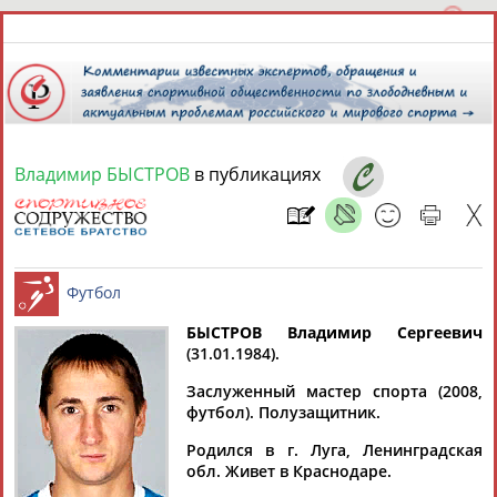
Владимир БЫСТРОВ
в публикациях
7 августа 2026 года,
07:10
СПОРТСМЕНЫ, ТРЕНЕРЫ И СПЕЦИАЛИСТЫ
13181
персон
Расширенный поиск
Найдено:
БЫСТРОВ Владимир Сергеевич
(31.01.1984).
Футбол
Заслуженный мастер спорта (2008,
футбол). Полузащитник.
Родился в г. Луга, Ленинградская
Аслаудин
Елена
Мария
Юлия
обл. Живет в Краснодаре.
АБАЕВ
АБАИМОВА
АБАКУМОВА
АБАЛАКИНА