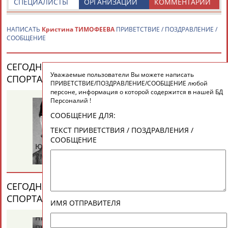
Вопросы сотрудничества и совместной деятельности
inform@infosport.ru
СПЕЦИАЛИСТЫ
ОРГАНИЗАЦИИ
КОММЕНТАРИИ
Адресов в новостной рассылке: 996
НАПИСАТЬ
Кристина ТИМОФЕЕВА
ПРИВЕТСТВИЕ / ПОЗДРАВЛЕНИЕ /
Подпишись
СООБЩЕНИЕ
©
Стадион, 1998-2026
СЕГОДНЯ ДЕНЬ РОЖДЕНИЯ У ПЕРСОН ИЗ МИРА
Разработка и поддержка ООО НАИТ «Стадион»
Уважаемые пользователи Вы можете написать
СПОРТА (25 ПЕРСОНАЛИЙ)
ВЕСЬ СПИСОК
ПРИВЕТСТВИЕ/ПОЗДРАВЛЕНИЕ/СООБЩЕНИЕ любой
персоне, информация о которой содержится в нашей БД
Михаил
Па
Персоналий !
НАСТЕНКО
М
СООБЩЕНИЕ ДЛЯ:
ТЕКСТ ПРИВЕТСТВИЯ / ПОЗДРАВЛЕНИЯ /
СООБЩЕНИЕ
Юрий
ХМЫЛЕВ
СЕГОДНЯ ДЕНЬ ПАМЯТИ У ПЕРСОН ИЗ МИРА
СПОРТА (4 ПЕРСОНАЛИЙ)
ВЕСЬ СПИСОК
ИМЯ ОТПРАВИТЕЛЯ
Николай
Виталия
Ми
ПУЧКОВ
ТУОМАЙТЕ
Ш