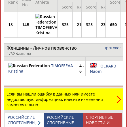
АБДУЛАЕВ
Rank
Athlete
Score
Тагир
Камиль
Загалав
No.
Score
Rk
Score
Rk
АБДУЛАЕВ
АБДУЛАЗИЗОВ
АБДУЛБЕКОВ
Камалудин
Назир
АБДУЛДАУДОВ
АБДУЛЛАЕВ
18
14B
325
21
325
23
650
Абдула
Магомед
TIMOFEEVA
АБДУЛЖАЛИЛОВ
АБДУЛКАГИРОВ
Kristina
ЕЩЁ ПЕРСОНЫ
Женщины - Личное первенство
протокол
1/32 Финала
24 персон из 13181
TIMOFEEVA
4 -
FOLKARD
Kristina
6
Naomi
ТАБЛО АКТИВНОСТИ
Если вы нашли ошибку в данных или имеете
ЦЕЛИ ПРОЕКТА
КОНТАКТЫ
НАШИ КНОПКИ
РЕКЛАМА
недостающую информацию, внесите изменения
самостоятельно
РОССИЙСКИЕ
РОССИЙСКИЕ
СПОРТИВНЫЕ
СПОРТСМЕНЫ,
СПОРТИВНЫЕ
НОВОСТИ И