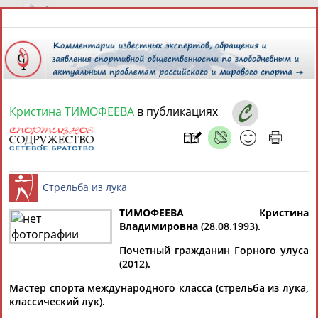
8 августа 2026 года,
16:36
СПОРТСМЕНЫ, ТРЕНЕРЫ И СПЕЦИАЛИСТЫ
Кристина ТИМОФЕЕВА
в публикациях
13181
персон
Расширенный поиск
Найдено:
ТИМОФЕЕВА Кристина
Владимировна
(28.08.1993).
Аслаудин
Елена
Мария
Юлия
Стрельба из лука
АБАЕВ
АБАИМОВА
АБАКУМОВА
АБАЛАКИНА
Почетный гражданин Горного улуса
Дмитрий
(2012).
АБАРЕНОВ
Мастер спорта международного класса (стрельба из лука,
Тамилла
Рамазан
Ростом
классический лук).
АБАСОВА
АБАЧАРАЕВ
АБАШИДЗЕ