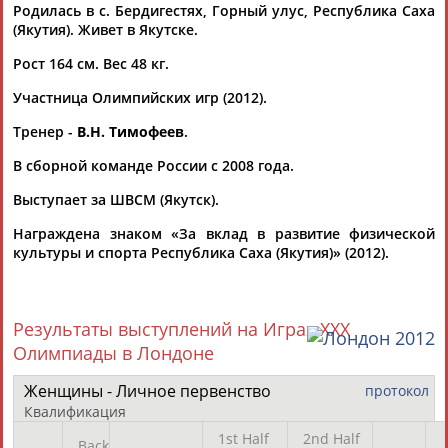
Родилась в с. Бердигестях, Горный улус, Республика Саха
(Якутия). Живет в Якутске.
Флюра
Татьяна
Акжана
Артур
АББАТЕ-
АББЯСОВА
АБДИКАРИМОВА
АБДРАХМАНОВ
Рост 164 см. Вес 48 кг.
БУЛАТОВА
Участница Олимпийских игр (2012).
Тренер -
В.Н. Тимофеев
.
В сборной команде России с 2008 года.
Выступает за ШВСМ (Якутск).
Награждена знаком «За вклад в развитие физической
культуры и спорта Республика Саха (Якутия)» (2012).
Результаты выступлений на Играх XXX
Олимпиады в Лондоне
Каримжан
Аделя
Андрей
Герман
Женщины - Личное первенство
протокол
АБДРАХМАНОВ
АБДРАХМАНОВА
АБДУВАЛИЕВ
АБДУЛАЕВ
Квалификация
Рамазан
1st Half
2nd Half
Back