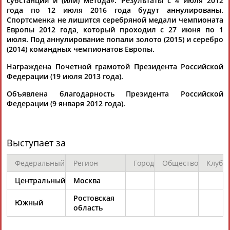
субстанции и (или) метода». Результаты с 4 июля 2012
ЕЩЁ ПЕРСОНЫ
года по 12 июля 2016 года будут аннулированы.
Спортсменка не лишится серебряной медали чемпионата
Европы 2012 года, который проходил с 27 июня по 1
24 персон из 13181
июля. Под аннулирование попали золото (2015) и серебро
(2014) командных чемпионатов Европы.
Награждена Почетной грамотой Президента Российской
Федерации (19 июля 2013 года).
ТАБЛО АКТИВНОСТИ
Объявлена благодарность Президента Российской
Федерации (9 января 2012 года).
ЦЕЛИ ПРОЕКТА
КОНТАКТЫ
НАШИ КНОПКИ
РЕКЛАМА
Выступает за
Федеральный
Регион
Город
Общество
Клуб
Вопросы сотрудничества и совместной деятельности
inform@infosport.ru
Центральный
Москва
Адресов в новостной рассылке: 996
Ростовская
Южный
Подпишись
область
©
Стадион, 1998-2026