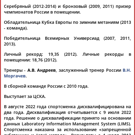
Серебряный (2012-2014) и бронзовый (2009, 2011) призер
чемпионатов России в помещении.
Обладательница Кубка Европы по зимним метаниям (2013
- команда).
Победительница Всемирных Универсиад (2007, 2011,
Каримжан
Аделя
Андрей
Герман
2013).
АБДРАХМАНОВ
АБДРАХМАНОВА
АБДУВАЛИЕВ
АБДУЛАЕВ
Личный рекорд: 19,35 (2012). Личные рекорды в
помещении: 18,76 (2012).
Тренеры -
А.В. Андреев
, заслуженный тренер России
В.Н.
Моргачев
.
Рамазан
Тагир
Камиль
Загалав
АБДУЛАЕВ
АБДУЛАЕВ
АБДУЛАЗИЗОВ
АБДУЛБЕКОВ
В сборной команде России с 2010 года.
Выступает за ЦСКА.
В августе 2022 года спортсменка дисквалифицирована на
два года. Дисквалификация отчитывается с 9 июля 2022
Камалудин
Абдула
Магомед
Назир
года. Решение о дисквалификации принято на основании
АБДУЛДАУДОВ
АБДУЛЖАЛИЛОВ
АБДУЛКАГИРОВ
АБДУЛЛАЕВ
данных Laboratory Information Management System (LIMS).
Спортсменка наказана за использование «запрещенной