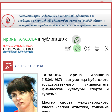
Ирина ТАРАСОВА
в публикациях
7 августа 2026 года,
16:34
СПОРТСМЕНЫ, ТРЕНЕРЫ И СПЕЦИАЛИСТЫ
13181
персон
Расширенный поиск
Найдено:
ТАРАСОВА Ирина Ивановна
(15.04.1987) - выпускница Кубанского
государственного университета
Легкая атлетика
физической культуры, спорта и
туризма.
Мастер спорта международного
Аслаудин
Елена
Мария
Юлия
класса (легкая атлетика, толкание
АБАЕВ
АБАИМОВА
АБАКУМОВА
АБАЛАКИНА
ядра).