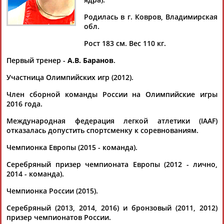
Родилась в г. Ковров, Владимирская
обл.
Рост 183 см. Вес 110 кг.
Дмитрий
Тамилла
Рамазан
Ростом
АБАРЕНОВ
АБАСОВА
АБАЧАРАЕВ
АБАШИДЗЕ
Первый тренер -
А.В. Баранов
.
Участница Олимпийских игр (2012).
Член сборной команды России на Олимпийские игры
Флюра
Татьяна
Акжана
Артур
2016 года.
АББАТЕ-
АББЯСОВА
АБДИКАРИМОВА
АБДРАХМАНОВ
Международная федерация легкой атлетики (IAAF)
БУЛАТОВА
отказалась допустить спортсменку к соревнованиям.
Чемпионка Европы (2015 - команда).
Серебряный призер чемпионата Европы (2012 - лично,
2014 - команда).
Чемпионка России (2015).
Серебряный (2013, 2014, 2016) и бронзовый (2011, 2012)
призер чемпионатов России.