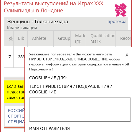
Результаты выступлений на Играх XXX
Разработка и поддержка ООО НАИТ «Стадион»
Олимпиады в Лондоне
Женщины - Толкание ядра
протокол
Квалификация
Mark
Qualification
Rk
Bib
Athlete
Group
Recor
(
m
)
Mark
Уважаемые пользователи Вы можете написать
7
2898
B
18.76
q
TARASOVA
ПРИВЕТСТВИЕ/ПОЗДРАВЛЕНИЕ/СООБЩЕНИЕ любой
Irina
персоне, информация о которой содержится в нашей БД
Персоналий !
СООБЩЕНИЕ ДЛЯ:
ТЕКСТ ПРИВЕТСТВИЯ / ПОЗДРАВЛЕНИЯ /
Если вы нашли ошибку в данных или имеете
СООБЩЕНИЕ
недостающую информацию, внесите изменения
самостоятельно
РОССИЙСКИЕ
РОССИЙСКИЕ
СПОРТИВНЫЕ
СПОРТСМЕНЫ,
СПОРТИВНЫЕ
НОВОСТИ И
СПЕЦИАЛИСТЫ
ОРГАНИЗАЦИИ
КОММЕНТАРИИ
ИМЯ ОТПРАВИТЕЛЯ