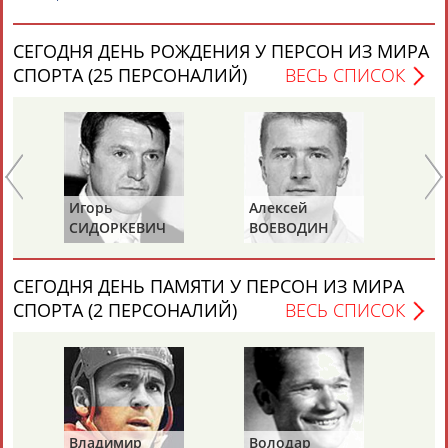
СЕГОДНЯ ДЕНЬ РОЖДЕНИЯ У ПЕРСОН ИЗ МИРА
СПОРТА (25 ПЕРСОНАЛИЙ)
ВЕСЬ СПИСОК
Каримжан
Аделя
Андрей
Герман
АБДРАХМАНОВ
АБДРАХМАНОВА
АБДУВАЛИЕВ
АБДУЛАЕВ
Игорь
Алексей
Ан
СИДОРКЕВИЧ
ВОЕВОДИН
К
Рамазан
Тагир
Камиль
Загалав
АБДУЛАЕВ
АБДУЛАЕВ
АБДУЛАЗИЗОВ
АБДУЛБЕКОВ
СЕГОДНЯ ДЕНЬ ПАМЯТИ У ПЕРСОН ИЗ МИРА
СПОРТА (2 ПЕРСОНАЛИЙ)
ВЕСЬ СПИСОК
Камалудин
Абдула
Магомед
Назир
АБДУЛДАУДОВ
АБДУЛЖАЛИЛОВ
АБДУЛКАГИРОВ
АБДУЛЛАЕВ
Владимир
Володар