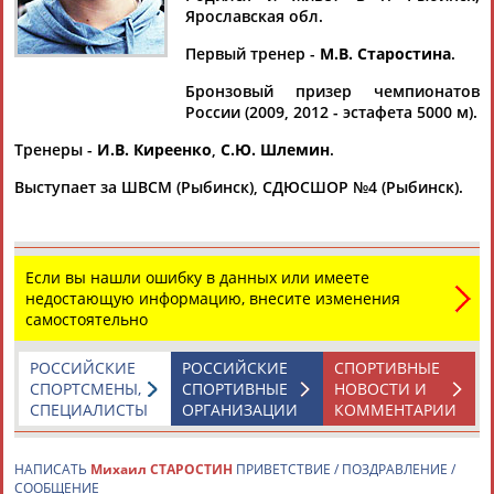
Ярославская обл.
Первый тренер -
М.В. Старостина
.
Бронзовый призер чемпионатов
Дмитрий
Тамилла
Рамазан
Ростом
России (2009, 2012 - эстафета 5000 м).
АБАРЕНОВ
АБАСОВА
АБАЧАРАЕВ
АБАШИДЗЕ
Тренеры -
И.В. Киреенко
,
С.Ю. Шлемин
.
Выступает за ШВСМ (Рыбинск), СДЮСШОР №4 (Рыбинск).
Флюра
Татьяна
Акжана
Артур
АББАТЕ-
АББЯСОВА
АБДИКАРИМОВА
АБДРАХМАНОВ
БУЛАТОВА
Если вы нашли ошибку в данных или имеете
недостающую информацию, внесите изменения
самостоятельно
РОССИЙСКИЕ
РОССИЙСКИЕ
СПОРТИВНЫЕ
СПОРТСМЕНЫ,
СПОРТИВНЫЕ
НОВОСТИ И
СПЕЦИАЛИСТЫ
ОРГАНИЗАЦИИ
КОММЕНТАРИИ
НАПИСАТЬ
Михаил СТАРОСТИН
ПРИВЕТСТВИЕ / ПОЗДРАВЛЕНИЕ /
СООБЩЕНИЕ