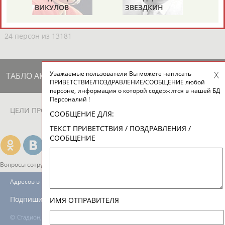
ЕЩЁ ПЕРСОНЫ
ВИКУЛОВ
ЗВЕЗДКИН
24 персон из 13181
Уважаемые пользователи Вы можете написать
ТАБЛО АКТИВНОСТИ
ПРИВЕТСТВИЕ/ПОЗДРАВЛЕНИЕ/СООБЩЕНИЕ любой
персоне, информация о которой содержится в нашей БД
Персоналий !
ЦЕЛИ ПРОЕКТА
КОНТАКТЫ
НАШИ КНОПКИ
РЕКЛАМА
СООБЩЕНИЕ ДЛЯ:
ТЕКСТ ПРИВЕТСТВИЯ / ПОЗДРАВЛЕНИЯ /
СООБЩЕНИЕ
Вопросы сотрудничества и совместной деятельности
inform@infosport.ru
Адресов в новостной рассылке: 996
Подпишись
ИМЯ ОТПРАВИТЕЛЯ
©
Стадион, 1998-2026