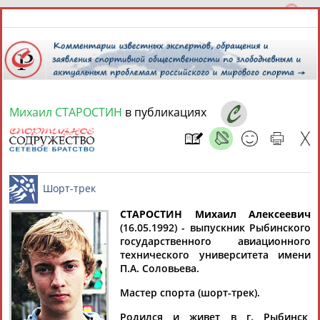
Михаил СТАРОСТИН
в публикациях
9 августа 2026 года,
18:06
СПОРТСМЕНЫ, ТРЕНЕРЫ И СПЕЦИАЛИСТЫ
13181
персон
Расширенный поиск
Найдено:
СТАРОСТИН Михаил Алексеевич
(16.05.1992) - выпускник Рыбинского
государственного авиационного
Шорт-трек
технического университета имени
П.А. Соловьева.
Мастер спорта (шорт-трек).
Аслаудин
Елена
Мария
Юлия
АБАЕВ
АБАИМОВА
АБАКУМОВА
АБАЛАКИНА
Родился и живет в г. Рыбинск,