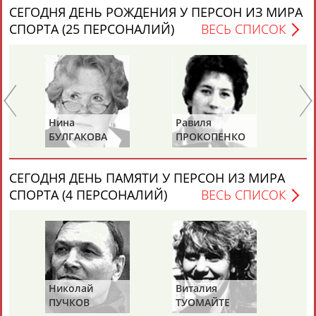
СЕГОДНЯ ДЕНЬ РОЖДЕНИЯ У ПЕРСОН ИЗ МИРА
СПОРТА (25 ПЕРСОНАЛИЙ)
ВЕСЬ СПИСОК
Каримжан
Аделя
Андрей
Герман
АБДРАХМАНОВ
АБДРАХМАНОВА
АБДУВАЛИЕВ
АБДУЛАЕВ
Нина
Равиля
Ни
БУЛГАКОВА
ПРОКОПЕНКО
Ж
(САЛИМОВА)
СЕГОДНЯ ДЕНЬ ПАМЯТИ У ПЕРСОН ИЗ МИРА
Рамазан
Тагир
Камиль
Загалав
СПОРТА (4 ПЕРСОНАЛИЙ)
ВЕСЬ СПИСОК
АБДУЛАЕВ
АБДУЛАЕВ
АБДУЛАЗИЗОВ
АБДУЛБЕКОВ
Камалудин
Абдула
Магомед
Назир
АБДУЛДАУДОВ
АБДУЛЖАЛИЛОВ
АБДУЛКАГИРОВ
АБДУЛЛАЕВ
Николай
Виталия
Ми
ПУЧКОВ
ТУОМАЙТЕ
Ш