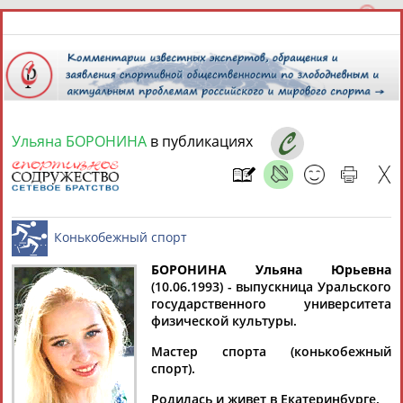
Ульяна БОРОНИНА
в публикациях
8 августа 2026 года,
14:20
СПОРТСМЕНЫ, ТРЕНЕРЫ И СПЕЦИАЛИСТЫ
13181
персон
Расширенный поиск
Найдено:
БОРОНИНА Ульяна Юрьевна
(10.06.1993) - выпускница Уральского
государственного университета
Конькобежный спорт
физической культуры.
Мастер спорта (конькобежный
спорт).
Аслаудин
Елена
Мария
Юлия
АБАЕВ
АБАИМОВА
АБАКУМОВА
АБАЛАКИНА
Родилась и живет в Екатеринбурге.