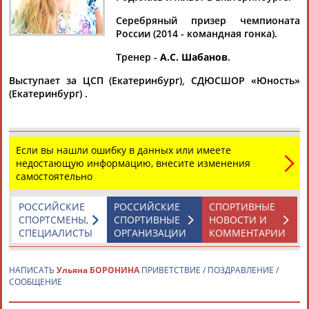
Серебряный призер чемпионата
России (2014 - командная гонка).
Тренер -
А.С. Шабанов
.
Дмитрий
Тамилла
Рамазан
Ростом
АБАРЕНОВ
АБАСОВА
АБАЧАРАЕВ
АБАШИДЗЕ
Выступает за ЦСП (Екатеринбург), СДЮСШОР «Юность»
(Екатеринбург) .
Флюра
Татьяна
Акжана
Артур
Если вы нашли ошибку в данных или имеете
АББАТЕ-
АББЯСОВА
АБДИКАРИМОВА
АБДРАХМАНОВ
недостающую информацию, внесите изменения
БУЛАТОВА
самостоятельно
РОССИЙСКИЕ
РОССИЙСКИЕ
СПОРТИВНЫЕ
СПОРТСМЕНЫ,
СПОРТИВНЫЕ
НОВОСТИ И
СПЕЦИАЛИСТЫ
ОРГАНИЗАЦИИ
КОММЕНТАРИИ
НАПИСАТЬ
Ульяна БОРОНИНА
ПРИВЕТСТВИЕ / ПОЗДРАВЛЕНИЕ /
СООБЩЕНИЕ