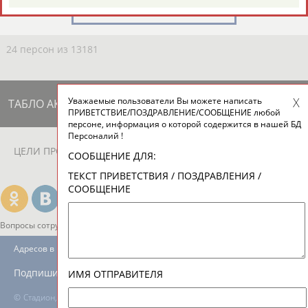
ЕЩЁ ПЕРСОНЫ
24 персон из 13181
Уважаемые пользователи Вы можете написать
ТАБЛО АКТИВНОСТИ
ПРИВЕТСТВИЕ/ПОЗДРАВЛЕНИЕ/СООБЩЕНИЕ любой
персоне, информация о которой содержится в нашей БД
Персоналий !
ЦЕЛИ ПРОЕКТА
КОНТАКТЫ
НАШИ КНОПКИ
РЕКЛАМА
СООБЩЕНИЕ ДЛЯ:
ТЕКСТ ПРИВЕТСТВИЯ / ПОЗДРАВЛЕНИЯ /
СООБЩЕНИЕ
Вопросы сотрудничества и совместной деятельности
inform@infosport.ru
Адресов в новостной рассылке: 996
Подпишись
ИМЯ ОТПРАВИТЕЛЯ
©
Стадион, 1998-2026