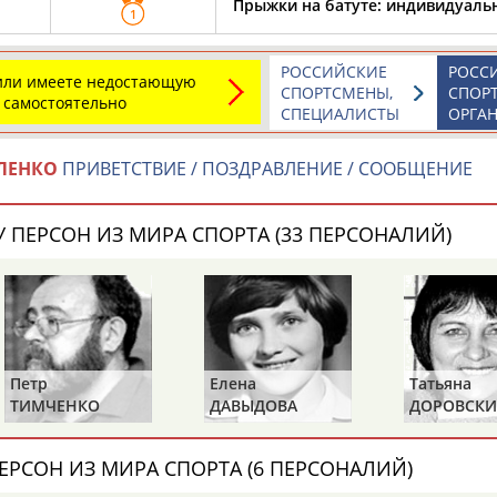
Прыжки на батуте: индивидуал
1
ОНТАКТЫ
НАШИ КНОПКИ
РЕКЛАМА
РОССИЙСКИЕ
РОСС
 или имеете недостающую
СПОРТСМЕНЫ,
СПОР
 самостоятельно
СПЕЦИАЛИСТЫ
ОРГА
t.ru
ЛЕНКО
ПРИВЕТСТВИЕ / ПОЗДРАВЛЕНИЕ / СООБЩЕНИЕ
Адресов в 
Подпиши
 ПЕРСОН ИЗ МИРА СПОРТА (33 ПЕРСОНАЛИЙ)
Елена
Татьяна
КО
ДАВЫДОВА
ДОРОВСКИХ
(САМОЛЕНКО,
ХАМИТОВА))
ЕРСОН ИЗ МИРА СПОРТА (6 ПЕРСОНАЛИЙ)