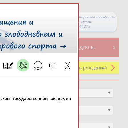
Просмотры материалов платформы
за сутки:
44275
ТИВНОСТИ
СВОДНЫЕ ИНДЕКСЫ
У кого сегодня день рождения?
Профессия
Не выбран
нской государственной академии
Спортивное звание
Не выбран
Учёное звание
Не выбран