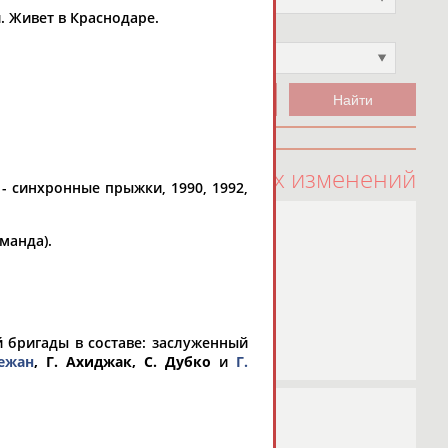
. Живет в Краснодаре.
Чемпион
Не выбран
100 последних изменений
1 - синхронные прыжки, 1990, 1992,
манда).
 бригады в составе: заслуженный
межан
, Г. Ахиджак, С. Дубко
и
Г.