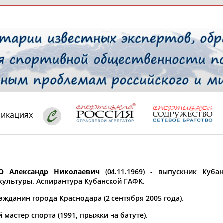
РЕСУРСНАЯ ПЛОЩАДКА
ТАБЛО АК
 специалисты
ликациях
ставляет регион*
 выбран
О Александр Николаевич
(04.11.1969) - выпускник Куба
* для действующих спортсменов
то рождения
культуры. Аспирантура Кубанской ГАФК.
 выбран
жданин города Краснодара (2 сентября 2005 года).
ион проживания
мастер спорта (1991, прыжки на батуте).
 выбран