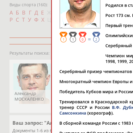
Виды спорта (160):
Родился в с
Дат
А
Б
В
Г
Д
Е
Ж
З
И
К
Л
М
Н
О
П
Рост 173 см. 
с
Р
С
Т
У
Ф
Х
Ц
Ч
Ш
Щ
Э
Ю
Я
Первый трен
Олимпийский
=
1
1
0
2
Серебряный 
1
персона
Результаты поиска:
Чемпион мира
1998, 1999, 2
Серебряный призер чемпионатов ми
Многократный чемпион Европы и 
Победитель Кубков мира и России
Александр
МОСКАЛЕНКО
Тренировался в Краснодарской к
тренер СССР и России
В.Ф. Дуб
Самсонкина
(хореограф).
Ваш запрос: "Александр Москаленко"
В сборной команде России с 1983 
Документы 1-6 из 6 найденных уникальных документов