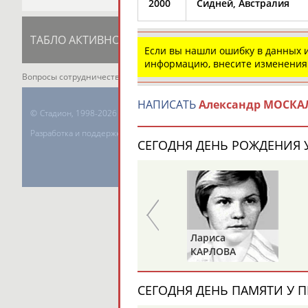
2000
Сидней, Австралия
ТАБЛО АКТИВНОСТИ
ЦЕЛИ ПРОЕКТА
К
Если вы нашли ошибку в данных
информацию, внесите изменения
Вопросы сотрудничества и совместной деятельности
inform@infospor
НАПИСАТЬ
Александр МОСКА
©
Стадион, 1998-2026
Разработка и поддержка ООО НАИТ «Стадион»
СЕГОДНЯ ДЕНЬ РОЖДЕНИЯ У
Александр
Лариса
Петр
ДИТЯТИН
КАРЛОВА
ТИМЧЕН
СЕГОДНЯ ДЕНЬ ПАМЯТИ У П