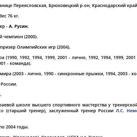
танице Переясловская, Брюховецкий р-он, Краснодарский край
а рождения
Вес 76 кг.
по
чч
мм
год
чч
мм
год
ер -
А. Русин
.
 чемпион (2000).
призер Олимпийских игр (2004).
 (1990, 1992, 1994, 1999, 2001 - лично, 1992, 1994, 1999, 200
001 - команда).
ра (2003 - лично, 1990 - синхронные прыжки, 1994, 2003 - ко
России.
.
раевой школе высшего спортивного мастерства у тренерской
ко
(старший тренер), заслуженный тренер России
Л.С. Не
по 2004 годы.