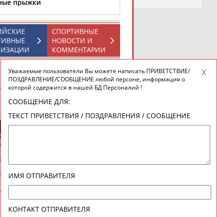
ьные прыжки
ИЙСКИЕ
СПОРТИВНЫЕ
ТИВНЫЕ
НОВОСТИ И
НИЗАЦИИ
КОММЕНТАРИИ
Уважаемые пользователи Вы можете написать ПРИВЕТСТВИЕ/
ПОЗДРАВЛЕНИЕ/СООБЩЕНИЕ любой персоне, информация о
новостной рассылке: 996
которой содержится в нашей БД Персоналий !
сь
ВЕСЬ СПИСОК
СООБЩЕНИЕ ДЛЯ:
ТЕКСТ ПРИВЕТСТВИЯ / ПОЗДРАВЛЕНИЯ / СООБЩЕНИЕ
Евгений
Алексей
Сергей
ИМЯ ОТПРАВИТЕЛЯ
ПЛАТОВ
КОТОВ
КОЧЕТК
ВЕСЬ СПИСОК
КОНТАКТ ОТПРАВИТЕЛЯ