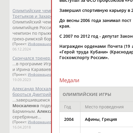
Выступал за ФСО профсоюзов «Росс
Завершил спортивную карьеру в 2
Олимпийские чемпионы и стипендиаты Фонда поддержк
Третьяков и Захаров проведут мастер-классы
До весны 2006 года занимал пост
Олимпийский чемпион 2014 года в скелетоне, стипендиа
края.
олимпийцев России
Александр
Третьяков и олимпийский 
чемпион по прыжкам на батуте
Александр
Москаленко
,
С 2007 по 2012 год - депутат Зак
греко-римской борьбе Мурат...
(Проект:
Информационное агентство СТАДИОН
)
Награжден орденами Почета (19 ап
06.12.2024
«Герой труда Кубани» (Краснодар
Госкомспорту России».
Скончался тренер олимпийских чемпионов Виталий Дубк
...в программе Игр, олимпийскими чемпионами стали ро
и Ирина Караваева. Дубко также был...
(Проект:
Информационное агентство СТАДИОН
)
Медали
19.09.2023
Александр Москаленко: В индивидуальных прыжках за пе
ОЛИМПИЙСКИЕ ИГРЫ
бороться Дмитрий Ушаков
...завершившемся в Баку чемпионате Европы. Олимпий
Москаленко
поделился своими впечатлениями о... ..."Ст
Год
Место проведения
Барминым.
Александр
Москаленко
: - В активе нашей м
серебряные...
2004
Афины, Греция
(Проект:
Информационное агентство СТАДИОН
)
16.04.2018