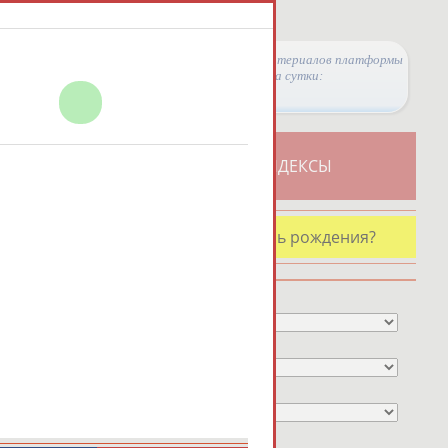
Просмотры материалов платформы
за сутки:
ТИВНОСТИ
СВОДНЫЕ ИНДЕКСЫ
У кого сегодня день рождения?
Профессия
Спортивное звание
Учёное звание
Чемпион