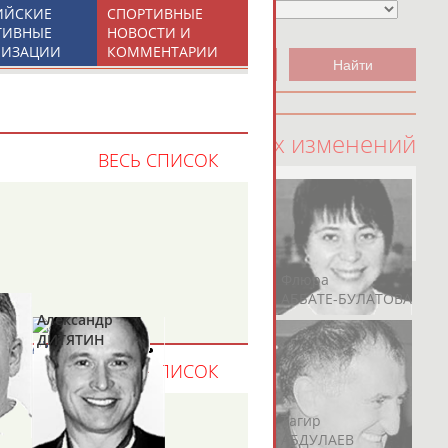
ИЙСКИЕ
СПОРТИВНЫЕ
ТИВНЫЕ
НОВОСТИ И
НИЗАЦИИ
КОММЕНТАРИИ
100 последних изменений
ВЕСЬ СПИСОК
Рамазан
Ростом
Флюра
АБАЧАРАЕВ
АБАШИДЗЕ
АББАТЕ-БУЛАТОВА
Александр
ДИТЯТИН
ВЕСЬ СПИСОК
Герман
Рамазан
Тагир
АБДУЛАЕВ
АБДУЛАЕВ
АБДУЛАЕВ