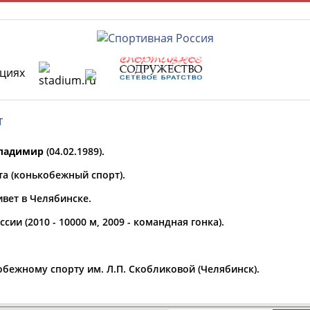
ациях
РЕСУРСНАЯ ПЛОЩАДКА
ТАБЛО АК
т
ладимир
(04.02.1989).
 специалисты
та (конькобежный спорт).
ивет в Челябинске.
ставляет регион*
ии (2010 - 10000 м, 2009 - командная гонка).
* для действующих спортсменов
то рождения
ежному спорту им. Л.П. Скобликовой (Челябинск).
ион проживания
а рождения