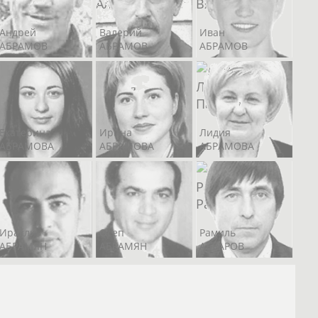
Алан
ОСТАЕВ
Андрей
Валерий
Иван
В
АБРАМОВ
АБРАМОВ
АБРАМОВ
Екатерина
Ирина
Лидия
АБРАМОВА
АБРАМОВА
АБРАМОВА
Иракли
Осеп
Рамиль
АБРАМЯН
АБРАМЯН
АБРАРОВ