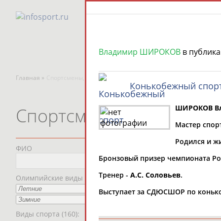
Владимир ШИРОКОВ
в публик
Главная »
Спортсмены, тренеры и специалисты
Конькобежный спор
ШИРОКОВ В
Спортсмены, тренеры и
Мастер спор
Родился и ж
ФИО
Пред
Бронзовый призер чемпионата Росс
Мес
Тренер -
А.С. Соловьев
.
Олимпийские виды спорта
Выступает за СДЮСШОР по конькоб
Рег
Виды спорта (160):
Дат