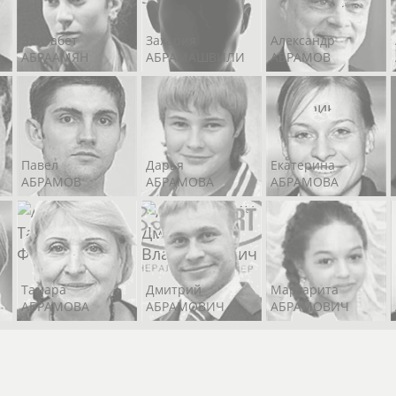
Егор
т
Артем
Александр
УСАЧЕВ
Элизабет
Захария
Александр
РОВ
НЕКРАСОВ
ОВЧИННИКО
АБРААМЯН
АБРАМАШВИЛИ
АБРАМОВ
Павел
Дарья
Екатерина
антин
София
АБРАМОВ
АБРАМОВА
АБРАМОВА
ЕВ
ИЛЬТЕРЯКОВА
Тамара
Дмитрий
Маргарита
АБРАМОВА
АБРАМОВИЧ
АБРАМОВИЧ