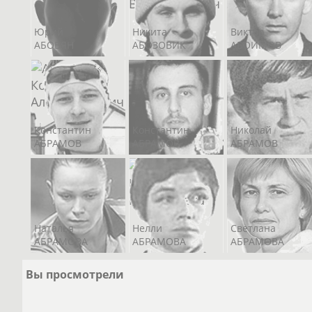
Евгений
Робер
БЕЛОВ
Юрий
Никита
Виктор
ЗАКИ
АБОВЯН
АБОЗОВИК
АБОИМОВ
Константин
Константин
Николай
Роман
Конст
АБРАМОВ
АБРАМОВ
АБРАМОВ
САФИУЛЛИН
ИВЛИ
Наталья
Нелли
Светлана
АБРАМОВА
АБРАМОВА
АБРАМОВА
Вы просмотрели