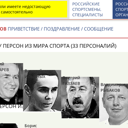
по
РОССИЙСКИЕ
РОСС
 или имеете недостающую
СПОРТСМЕНЫ,
СПОР
 самостоятельно
СПЕЦИАЛИСТЫ
ОРГА
КОВ
ПРИВЕТСТВИЕ / ПОЗДРАВЛЕНИЕ / СООБЩЕНИЕ
 ПЕРСОН ИЗ МИРА СПОРТА (33 ПЕРСОНАЛИЙ)
ий
АРЕВ
Валерий
ИЛЬИНЫХ
Валерий
Юлия
Дмитрий
Тамилла
ГАЗЗАЕВ
Владимир
АБАЛАКИНА
АБАРЕНОВ
АБАСОВА
РЫБАКОВ
ЕРСОН ИЗ МИРА СПОРТА (6 ПЕРСОНАЛИЙ)
Каримжан
Аделя
Андрей
ОВ
АБДРАХМАНОВ
АБДРАХМАНОВА
АБДУВАЛИЕВ
Борис