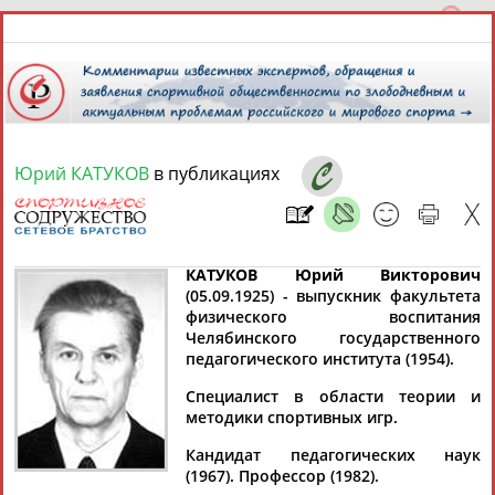
Юрий КАТУКОВ
в публикациях
7 августа 2026 года,
17:17
СПОРТСМЕНЫ, ТРЕНЕРЫ И СПЕЦИАЛИСТЫ
КАТУКОВ Юрий Викторович
(05.09.1925) - выпускник факультета
физического воспитания
13181
персон
Расширенный поиск
Найдено:
Челябинского государственного
педагогического института (1954).
Специалист в области теории и
методики спортивных игр.
Кандидат педагогических наук
Аслаудин
Елена
Мария
Юлия
(1967). Профессор (1982).
АБАЕВ
АБАИМОВА
АБАКУМОВА
АБАЛАКИНА