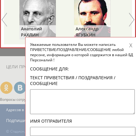
ЕЩЁ ПЕРСОНЫ
24 персон из 13181
Анатолий
Александр
Ге
РАХЛИН
ЯГУБКИН
ТУ
Уважаемые пользователи Вы можете написать
ТАБЛО АКТИВНОСТИ
ПРИВЕТСТВИЕ/ПОЗДРАВЛЕНИЕ/СООБЩЕНИЕ любой
персоне, информация о которой содержится в нашей БД
Персоналий !
ЦЕЛИ ПРОЕКТА
КОНТАКТЫ
НАШИ КНОПКИ
РЕКЛАМА
СООБЩЕНИЕ ДЛЯ:
ТЕКСТ ПРИВЕТСТВИЯ / ПОЗДРАВЛЕНИЯ /
СООБЩЕНИЕ
Вопросы сотрудничества и совместной деятельности
inform@infosport.ru
Адресов в новостной рассылке: 996
Подпишись
ИМЯ ОТПРАВИТЕЛЯ
©
Стадион, 1998-2026