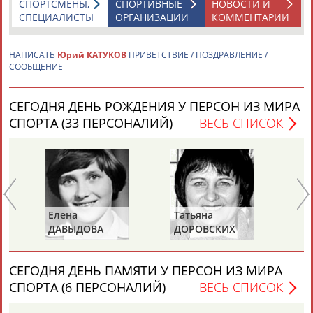
СПОРТСМЕНЫ,
СПОРТИВНЫЕ
НОВОСТИ И
СПЕЦИАЛИСТЫ
ОРГАНИЗАЦИИ
КОММЕНТАРИИ
НАПИСАТЬ
Юрий КАТУКОВ
ПРИВЕТСТВИЕ / ПОЗДРАВЛЕНИЕ /
СООБЩЕНИЕ
Каримжан
Аделя
Андрей
Герман
СЕГОДНЯ ДЕНЬ РОЖДЕНИЯ У ПЕРСОН ИЗ МИРА
АБДРАХМАНОВ
АБДРАХМАНОВА
АБДУВАЛИЕВ
АБДУЛАЕВ
СПОРТА (33 ПЕРСОНАЛИЙ)
ВЕСЬ СПИСОК
Рамазан
Тагир
Камиль
Загалав
АБДУЛАЕВ
АБДУЛАЕВ
АБДУЛАЗИЗОВ
АБДУЛБЕКОВ
Елена
Татьяна
Ев
ДАВЫДОВА
ДОРОВСКИХ
ПЛ
(САМОЛЕНКО,
ХАМИТОВА))
Камалудин
Абдула
Магомед
Назир
СЕГОДНЯ ДЕНЬ ПАМЯТИ У ПЕРСОН ИЗ МИРА
АБДУЛДАУДОВ
АБДУЛЖАЛИЛОВ
АБДУЛКАГИРОВ
АБДУЛЛАЕВ
СПОРТА (6 ПЕРСОНАЛИЙ)
ВЕСЬ СПИСОК