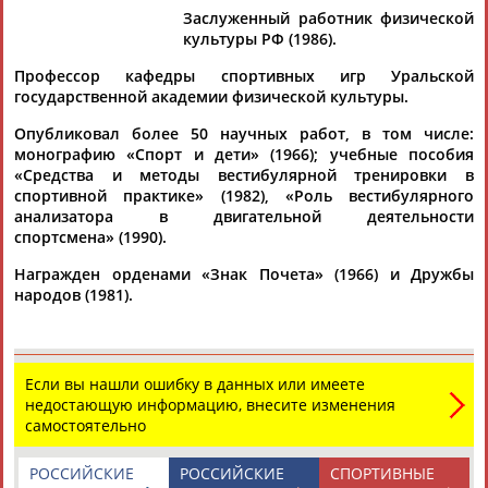
Заслуженный работник физической
культуры РФ (1986).
Профессор кафедры спортивных игр Уральской
государственной академии физической культуры.
Дмитрий
Тамилла
Рамазан
Ростом
АБАРЕНОВ
АБАСОВА
АБАЧАРАЕВ
АБАШИДЗЕ
Опубликовал более 50 научных работ, в том числе:
монографию «Спорт и дети» (1966); учебные пособия
«Средства и методы вестибулярной тренировки в
спортивной практике» (1982), «Роль вестибулярного
анализатора в двигательной деятельности
Флюра
Татьяна
Акжана
Артур
спортсмена» (1990).
АББАТЕ-
АББЯСОВА
АБДИКАРИМОВА
АБДРАХМАНОВ
БУЛАТОВА
Награжден орденами «Знак Почета» (1966) и Дружбы
народов (1981).
Если вы нашли ошибку в данных или имеете
недостающую информацию, внесите изменения
самостоятельно
РОССИЙСКИЕ
РОССИЙСКИЕ
СПОРТИВНЫЕ