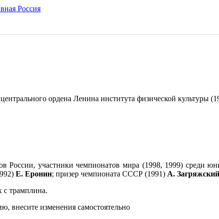
центрального ордена Ленина института физической культуры (19
ов России, участники чемпионатов мира (1998, 1999) среди ю
1992)
Е. Еронин
; призер чемпионата СССР (1991)
А. Загряжски
 с трамплина.
ю, внесите изменения самостоятельно