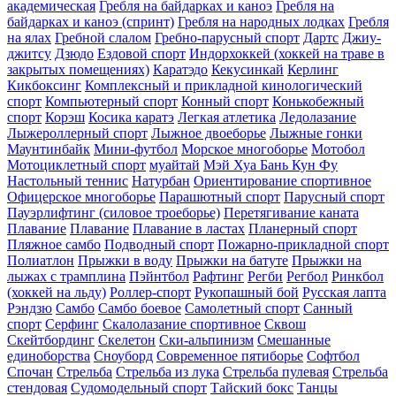
академическая
Гребля на байдарках и каноэ
Гребля на
байдарках и каноэ (спринт)
Гребля на народных лодках
Гребля
на ялах
Гребной слалом
Гребно-парусный спорт
Дартс
Джиу-
джитсу
Дзюдо
Ездовой спорт
Индорхоккей (хоккей на траве в
закрытых помещениях)
Каратэдо
Кекусинкай
Керлинг
Кикбоксинг
Комплексный и прикладной кинологический
спорт
Компьютерный спорт
Конный спорт
Конькобежный
спорт
Корэш
Косика каратэ
Легкая атлетика
Ледолазание
Лыжероллерный спорт
Лыжное двоеборье
Лыжные гонки
Маунтинбайк
Мини-футбол
Морское многоборье
Мотобол
Мотоциклетный спорт
муайтай
Мэй Хуа Бань Кун Фу
Настольный теннис
Натурбан
Ориентирование cпортивное
Офицерское многоборье
Парашютный спорт
Парусный спорт
Пауэрлифтинг (силовое троеборье)
Перетягивание каната
Плавание
Плавание
Плавание в ластах
Планерный спорт
Пляжное самбо
Подводный спорт
Пожарно-прикладной спорт
Полиатлон
Прыжки в воду
Прыжки на батуте
Прыжки на
лыжах с трамплина
Пэйнтбол
Рафтинг
Регби
Регбол
Ринкбол
(хоккей на льду)
Роллер-спорт
Рукопашный бой
Русская лапта
Рэндзю
Самбо
Самбо боевое
Самолетный спорт
Санный
спорт
Серфинг
Скалолазание спортивное
Сквош
Скейтбординг
Скелетон
Ски-альпинизм
Смешанные
единоборства
Сноуборд
Современное пятиборье
Софтбол
Спочан
Стрельба
Стрельба из лука
Стрельба пулевая
Стрельба
стендовая
Судомодельный спорт
Тайский бокс
Танцы