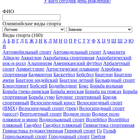
У кого сегодня день рождения?
ФИО
Олимпийские виды спорта
Виды спорта (160):
А
Б
В
Г
Д
Е
Ж
З
И
К
Л
М
Н
О
П
Р
С
Т
У
Ф
Х
Ц
Ч
Ш
Щ
Э
Ю
Я
Автомобильный спорт
Автомодельный спорт
Аджилити
Айкидо
Акватлон
Акробатика спортивная
Акробатический
рок-н-ролл
Альпинизм
Американский футбол
Арбалетный
спорт
Армрестлинг
Артистическое плавание
Аэробика
спортивная
Бадминтон
Баскетбол
Бейсбол
Биатлон
Биатлон
ачери
Биатлон индейский
Биатлон летний
Бильярдный спорт
Блицспринт
Бобслей
Бодибилдинг
Бокс
Борьба вольная
Борьба греко-римская
Борьба женская
Борьба на поясах
Борьба
спортивная
Борьба сумо
Боулинг спортивный
Бридж
спортивный
Велосипедный кросс
Велосипедный спорт
(BMX)
Велосипедный спорт (трек)
Велосипедный спорт
(шоссе)
Вертолетный спорт
Водное поло
Водное поло
пляжное и мини
Воднолыжный спорт
Волейбол
Волейбол
пляжный
Гандбол
Гандбол пляжный
Гимнастика спортивная
Гимнастика художественная
Гиревой спорт
Го
Гольф
Горнолыжный спорт
Городошный спорт
Гребля