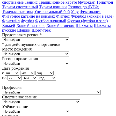
спортивные
Теннис
Традиционное карате (фудокан)
Триатлон
Туризм cпортивный
Туризм конный
Тхэквондо (ВТФ)
Тяжелая атлетика
Универсальный бой
Ушу
Фехтование
Фигурное катание на коньках
Фитнес
Флорбол (хоккей в зале)
Фристайл
Футбол
Футбол пляжный
Футзал (футбол в зале)
Хоккей
Хоккей на траве
Хоккей с мячом
Шахматы
Шахматы
русские
Шашки
Шорт-трек
Представляет регион*
* для действующих спортсменов
Место рождения
Регион проживания
Дата рождения
с
по
Профессия
Спортивное звание
Учёное звание