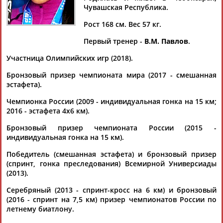
АКИМОВА
Чувашская Республика.
Рост 168 см. Вес 57 кг.
Ваш запрос: "Татьяна АКИМОВА (СЕМЕНОВА)"
Первый тренер -
В.М. Павлов
.
По условиям запроса публикаций нет
Участница Олимпийских игр (2018).
Бронзовый призер чемпионата мира (2017 - смешанная
эстафета).
Чемпионка России (2009 - индивидуальная гонка на 15 км;
2016 - эстафета 4х6 км).
ТАБЛО АКТИВНОСТИ
Бронзовый призер чемпионата России (2015 -
индивидуальная гонка на 15 км).
Победитель (смешанная эстафета) и бронзовый призер
ЦЕЛИ ПРОЕКТА
КОНТАКТЫ
НАШИ КНОПКИ
РЕКЛАМА
(спринт, гонка преследования) Всемирной Универсиады
(2013).
Серебряный (2013 - спринт-кросс на 6 км) и бронзовый
(2016 - спринт на 7,5 км) призер чемпионатов России по
летнему биатлону.
Вопросы сотрудничества и совместной деятельности
inform@infosport.ru