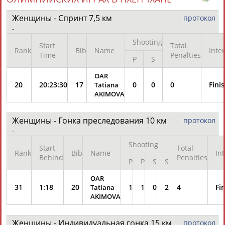
Женщины - Спринт 7,5 км
протокол
-
Shooting
Start
Total
Rank
Bib
Name
Inte
Time
Penalties
P
S
OAR
20
20:23:30
17
0
0
0
Fini
Tatiana
AKIMOVA
Женщины - Гонка преследования 10 км
протокол
-
Shooting
Start
Total
Rank
Bib
Name
In
Behind
Penalties
P
P
S
S
OAR
31
1:18
20
1
1
0
2
4
Fi
Tatiana
AKIMOVA
Женщины - Индивидуальная гонка 15 км
протокол