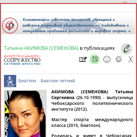
Татьяна АКИМОВА (СЕМЕНОВА)
в публикациях
7 августа 2026 года,
20:26
СПОРТСМЕНЫ, ТРЕНЕРЫ И СПЕЦИАЛИСТЫ
АКИМОВА (СЕМЕНОВА) Татьяна
1
персона
Расширенный поиск
Найдено:
Сергеевна
(26.10.1990) - выпускница
Чебоксарского политехнического
Биатлон
Биатлон летний
института (2012).
Мастер спорта международного
класса (2015, биатлон).
Татьяна
Родилась и живет в Чебоксарах,