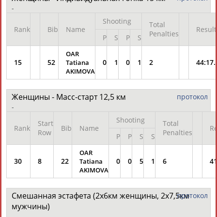
-
Shooting
Total
Rank
Bib
Name
Result
Penalties
P
S
P
S
OAR
15
52
0
1
0
1
2
44:17.
Tatiana
AKIMOVA
Женщины - Масс-старт 12,5 км
протокол
-
Shooting
Start
Total
Rank
Bib
Name
Re
Row
Penalties
P
P
S
S
OAR
30
8
22
0
0
5
1
6
41
Tatiana
AKIMOVA
Смешанная эстафета (2х6км женщины, 2х7,5км
протокол
мужчины)
-