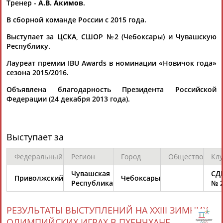
Тренер -
А.В. Акимов
.
Адресов в новостной рассылке: 996
В сборной команде России с 2015 года.
Подпишись
Выступает за ЦСКА, СШОР №2 (Чебоксары) и Чувашскую
©
Стадион, 1998-2026
Республику.
Разработка и поддержка ООО НАИТ «Стадион»
Лауреат премии IBU Awards в номинации «Новичок года»
сезона 2015/2016.
Объявлена благодарность Президента Российской
Федерации (24 декабря 2013 года).
Выступает за
Федеральный
Регион
Город
Общество
Клу
Чувашская
СД
Приволжский
Чебоксары
Республика
№ 
РЕЗУЛЬТАТЫ ВЫСТУПЛЕНИЙ НА XXIII ЗИМНИХ
ОЛИМПИЙСКИХ ИГРАХ В ПХЕНЧХАНЕ