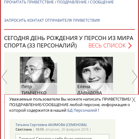
ПРОЧИТАТЬ ПРИВЕТСТВИЕ / ПОЗДРАВЛЕНИЕ / СООБЩЕНИЕ
ЗАПРОСИТЬ КОНТАКТ ОТПРАВИТЕЛЯ ПРИВЕТСТВИЯ
СЕГОДНЯ ДЕНЬ РОЖДЕНИЯ У ПЕРСОН ИЗ МИРА
СПОРТА (33 ПЕРСОНАЛИЙ)
ВЕСЬ СПИСОК
Петр
Елена
Та
ТИМЧЕНКО
ДАВЫДОВА
Д
(С
Уважаемые пользователи Вы можете написать ПРИВЕТСТВИЕ/
ПОЗДРАВЛЕНИЕ/СООБЩЕНИЕ любой персоне, информация о
ХА
СЕГОДНЯ ДЕНЬ ПАМЯТИ У ПЕРСОН ИЗ МИРА
которой содержится в нашей
БД Персоналий
!
СПОРТА (6 ПЕРСОНАЛИЙ)
ВЕСЬ СПИСОК
Татьяна Сергеевна АКИМОВА (СЕМЕНОВА)
Светлана
|
18:59
, вторник, 20 февраля 2018 |
Танечка! Сегодня у тебя было неплохое