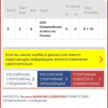
Shooting
Start
Total
Rank
Bib
Team
Row
Penalties
N
N
OAR
Олимпийские
9
2
6
0
0
0 + 10
атлеты из
России
Если вы нашли ошибку в данных или имеете
недостающую информацию, внесите изменения
самостоятельно
РОССИЙСКИЕ
РОССИЙСКИЕ
СПОРТИВНЫЕ
СПОРТСМЕНЫ,
СПОРТИВНЫЕ
НОВОСТИ И
СПЕЦИАЛИСТЫ
ОРГАНИЗАЦИИ
КОММЕНТАРИИ
НАПИСАТЬ
Татьяна АКИМОВА (СЕМЕНОВА)
ПРИВЕТСТВИЕ /
ПОЗДРАВЛЕНИЕ / СООБЩЕНИЕ