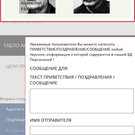
ЕЩЁ ПЕРСОНЫ
Анатолий
РАХЛИН
24 персон из 13181
Уважаемые пользователи Вы можете написать
ТАБЛО АКТИВНОСТИ
ПРИВЕТСТВИЕ/ПОЗДРАВЛЕНИЕ/СООБЩЕНИЕ любой
персоне, информация о которой содержится в нашей БД
Персоналий !
ЦЕЛИ ПРОЕКТА
КОНТАКТЫ
НАШИ КНОПКИ
РЕКЛАМА
СООБЩЕНИЕ ДЛЯ:
ТЕКСТ ПРИВЕТСТВИЯ / ПОЗДРАВЛЕНИЯ /
СООБЩЕНИЕ
Вопросы сотрудничества и совместной деятельности
inform@infosport.ru
Адресов в новостной рассылке: 996
Подпишись
ИМЯ ОТПРАВИТЕЛЯ
©
Стадион, 1998-2026