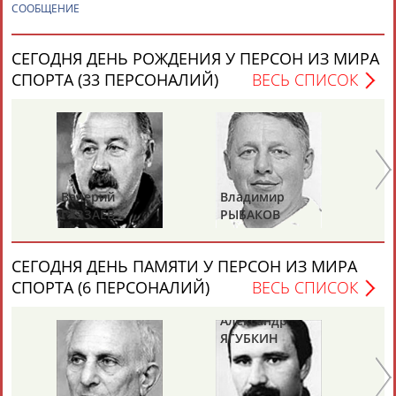
СООБЩЕНИЕ
СЕГОДНЯ ДЕНЬ РОЖДЕНИЯ У ПЕРСОН ИЗ МИРА
СПОРТА (33 ПЕРСОНАЛИЙ)
ВЕСЬ СПИСОК
Каримжан
Аделя
Андрей
Герман
АБДРАХМАНОВ
АБДРАХМАНОВА
АБДУВАЛИЕВ
АБДУЛАЕВ
Валерий
Владимир
Ал
ГАЗЗАЕВ
РЫБАКОВ
Д
Рамазан
Тагир
Камиль
Загалав
АБДУЛАЕВ
АБДУЛАЕВ
АБДУЛАЗИЗОВ
АБДУЛБЕКОВ
СЕГОДНЯ ДЕНЬ ПАМЯТИ У ПЕРСОН ИЗ МИРА
СПОРТА (6 ПЕРСОНАЛИЙ)
ВЕСЬ СПИСОК
Александр
Ге
Камалудин
Абдула
Магомед
Назир
ЯГУБКИН
ТУ
АБДУЛДАУДОВ
АБДУЛЖАЛИЛОВ
АБДУЛКАГИРОВ
АБДУЛЛАЕВ