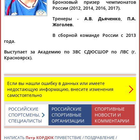
Бронзовый призер чемпионатов
России (2012, 2014, 2016, 2017).
Тренеры -
А.В. Дьяченко
,
П.А.
Жоголев
.
Дмитрий
Тамилла
Рамазан
Ростом
АБАРЕНОВ
АБАСОВА
АБАЧАРАЕВ
АБАШИДЗЕ
В сборной команде России с 2013
года.
Выступает за Академию по ЗВС СДЮСШОР по ЛВС (г.
Красноярск).
Флюра
Татьяна
Акжана
Артур
АББАТЕ-
АББЯСОВА
АБДИКАРИМОВА
АБДРАХМАНОВ
БУЛАТОВА
Если вы нашли ошибку в данных или имеете
недостающую информацию, внесите изменения
самостоятельно
РОССИЙСКИЕ
РОССИЙСКИЕ
СПОРТИВНЫЕ
СПОРТСМЕНЫ,
СПОРТИВНЫЕ
НОВОСТИ И
СПЕЦИАЛИСТЫ
ОРГАНИЗАЦИИ
КОММЕНТАРИИ
НАПИСАТЬ
Петр КОРДЮК
ПРИВЕТСТВИЕ / ПОЗДРАВЛЕНИЕ /