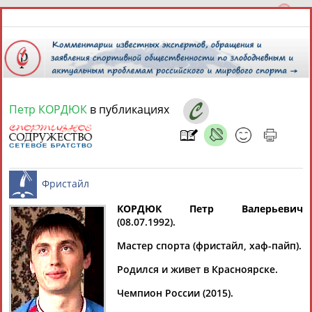
Петр КОРДЮК
в публикациях
7 августа 2026 года,
05:14
СПОРТСМЕНЫ, ТРЕНЕРЫ И СПЕЦИАЛИСТЫ
13181
персон
Расширенный поиск
Найдено:
КОРДЮК Петр Валерьевич
(08.07.1992).
Фристайл
Мастер спорта (фристайл, хаф-пайп).
Родился и живет в Красноярске.
Аслаудин
Елена
Мария
Юлия
Чемпион России (2015).
АБАЕВ
АБАИМОВА
АБАКУМОВА
АБАЛАКИНА