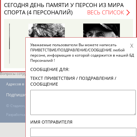
СЕГОДНЯ ДЕНЬ ПАМЯТИ У ПЕРСОН ИЗ МИРА
СПОРТА (4 ПЕРСОНАЛИЙ)
ВЕСЬ СПИСОК
ТАБЛО АКТИВНОСТИ
ЦЕЛИ ПРОЕКТА
КОНТАКТЫ
НАШИ КНОПКИ
РЕКЛАМА
Уважаемые пользователи Вы можете написать
ПРИВЕТСТВИЕ/ПОЗДРАВЛЕНИЕ/СООБЩЕНИЕ любой
Виталия
Михаил
персоне, информация о которой содержится в нашей БД
ТУОМАЙТЕ
ШАХОВ
Персоналий !
СООБЩЕНИЕ ДЛЯ:
Вопросы сотрудничества и совместной деятельности
inform@infosport.ru
ТЕКСТ ПРИВЕТСТВИЯ / ПОЗДРАВЛЕНИЯ /
СООБЩЕНИЕ
Адресов в новостной рассылке: 996
Подпишись
©
Стадион, 1998-2026
Разработка и поддержка ООО НАИТ «Стадион»
ИМЯ ОТПРАВИТЕЛЯ