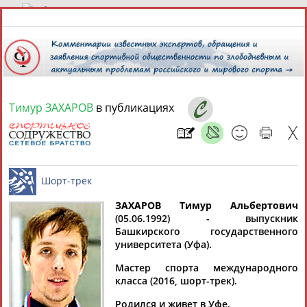
8 августа 2026 года,
19:41
СПОРТСМЕНЫ, ТРЕНЕРЫ И СПЕЦИАЛИСТЫ
Тимур ЗАХАРОВ
в публикациях
13181
персон
Расширенный поиск
Найдено:
ЗАХАРОВ Тимур Альбертович
(05.06.1992) - выпускник
Аслаудин
Елена
Мария
Юлия
Башкирского государственного
Шорт-трек
АБАЕВ
АБАИМОВА
АБАКУМОВА
АБАЛАКИНА
университета (Уфа).
Мастер спорта международного
класса (2016, шорт-трек).
Родился и живет в Уфе.