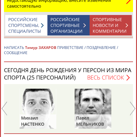
недостающую информацию, внесите изменения
самостоятельно
Каримжан
Аделя
Андрей
Герман
РОССИЙСКИЕ
РОССИЙСКИЕ
СПОРТИВНЫЕ
АБДРАХМАНОВ
АБДРАХМАНОВА
АБДУВАЛИЕВ
АБДУЛАЕВ
СПОРТСМЕНЫ,
СПОРТИВНЫЕ
НОВОСТИ И
СПЕЦИАЛИСТЫ
ОРГАНИЗАЦИИ
КОММЕНТАРИИ
НАПИСАТЬ
Тимур ЗАХАРОВ
ПРИВЕТСТВИЕ / ПОЗДРАВЛЕНИЕ /
СООБЩЕНИЕ
Рамазан
Тагир
Камиль
Загалав
АБДУЛАЕВ
АБДУЛАЕВ
АБДУЛАЗИЗОВ
АБДУЛБЕКОВ
СЕГОДНЯ ДЕНЬ РОЖДЕНИЯ У ПЕРСОН ИЗ МИРА
СПОРТА (25 ПЕРСОНАЛИЙ)
ВЕСЬ СПИСОК
Камалудин
Абдула
Магомед
Назир
АБДУЛДАУДОВ
АБДУЛЖАЛИЛОВ
АБДУЛКАГИРОВ
АБДУЛЛАЕВ
ЕЩЁ ПЕРСОНЫ
Михаил
Павел
Ал
НАСТЕНКО
МЕЛЬНИКОВ
РА
24 персон из 13181