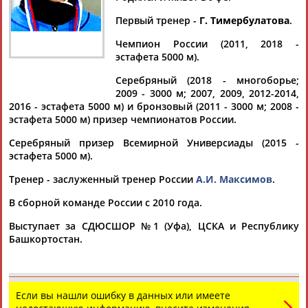
Дмитрий
Тамилла
Рамазан
Ростом
АБАРЕНОВ
АБАСОВА
АБАЧАРАЕВ
АБАШИДЗЕ
Первый тренер -
Г. Тимербулатова
.
Чемпион России (2011, 2018 -
эстафета 5000 м).
Серебряный (2018 - многоборье;
Флюра
Татьяна
Акжана
Артур
2009 - 3000 м; 2007, 2009, 2012-2014,
АББАТЕ-
АББЯСОВА
АБДИКАРИМОВА
АБДРАХМАНОВ
2016 - эстафета 5000 м) и бронзовый (2011 - 3000 м; 2008 -
БУЛАТОВА
эстафета 5000 м) призер чемпионатов России.
Серебряный призер Всемирной Универсиады (2015 -
эстафета 5000 м).
Тренер - заслуженный тренер России
А.И. Максимов
.
В сборной команде России с 2010 года.
Выступает за СДЮСШОР №1 (Уфа), ЦСКА и Республику
Башкортостан.
Если вы нашли ошибку в данных или имеете