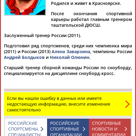
Родился и живет в Красноярске.
После окончания спортивной
карьеры работал главным тренером
таштагольской ДЮСШ.
Дмитрий
Тамилла
Рамазан
Ростом
АБАРЕНОВ
АБАСОВА
АБАЧАРАЕВ
АБАШИДЗЕ
Заслуженный тренер России (2011).
Подготовил ряд спортсменов, среди них чемпионка мира
(2011) и России (2013)
Алена Заварзина
, чемпионы России
Андрей Болдыков
и
Николай Олюнин
.
Флюра
Татьяна
Акжана
Артур
Старший тренер сборной команды России по сноуборду,
АББАТЕ-
АББЯСОВА
АБДИКАРИМОВА
АБДРАХМАНОВ
специализируется на дисциплине сноуборд-кросс.
БУЛАТОВА
Если вы нашли ошибку в данных или имеете
недостающую информацию, внесите изменения
самостоятельно
РОССИЙСКИЕ
РОССИЙСКИЕ
СПОРТИВНЫЕ
СПОРТСМЕНЫ,
СПОРТИВНЫЕ
НОВОСТИ И
СПЕЦИАЛИСТЫ
ОРГАНИЗАЦИИ
КОММЕНТАРИИ