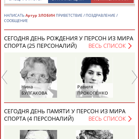
НАПИСАТЬ
Артур ЗЛОБИН
ПРИВЕТСТВИЕ / ПОЗДРАВЛЕНИЕ /
СООБЩЕНИЕ
СЕГОДНЯ ДЕНЬ РОЖДЕНИЯ У ПЕРСОН ИЗ МИРА
Каримжан
Аделя
Андрей
Герман
СПОРТА (25 ПЕРСОНАЛИЙ)
ВЕСЬ СПИСОК
АБДРАХМАНОВ
АБДРАХМАНОВА
АБДУВАЛИЕВ
АБДУЛАЕВ
Рамазан
Тагир
Камиль
Загалав
Нина
Равиля
Ни
АБДУЛАЕВ
АБДУЛАЕВ
АБДУЛАЗИЗОВ
АБДУЛБЕКОВ
БУЛГАКОВА
ПРОКОПЕНКО
Ж
(САЛИМОВА)
СЕГОДНЯ ДЕНЬ ПАМЯТИ У ПЕРСОН ИЗ МИРА
Камалудин
Абдула
Магомед
Назир
СПОРТА (4 ПЕРСОНАЛИЙ)
ВЕСЬ СПИСОК
АБДУЛДАУДОВ
АБДУЛЖАЛИЛОВ
АБДУЛКАГИРОВ
АБДУЛЛАЕВ