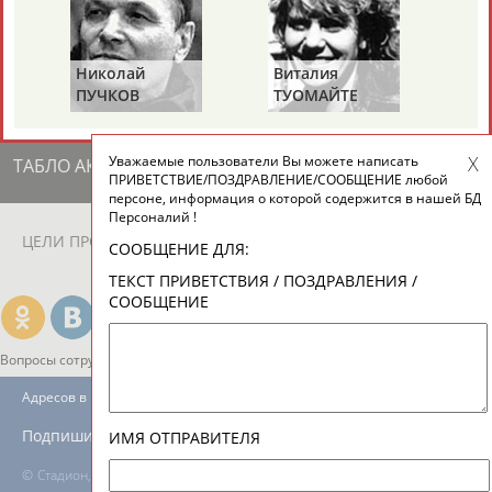
ЕЩЁ ПЕРСОНЫ
Николай
Виталия
Ми
24 персон из 13181
ПУЧКОВ
ТУОМАЙТЕ
Ш
Уважаемые пользователи Вы можете написать
ТАБЛО АКТИВНОСТИ
ПРИВЕТСТВИЕ/ПОЗДРАВЛЕНИЕ/СООБЩЕНИЕ любой
персоне, информация о которой содержится в нашей БД
Персоналий !
ЦЕЛИ ПРОЕКТА
КОНТАКТЫ
НАШИ КНОПКИ
РЕКЛАМА
СООБЩЕНИЕ ДЛЯ:
ТЕКСТ ПРИВЕТСТВИЯ / ПОЗДРАВЛЕНИЯ /
СООБЩЕНИЕ
Вопросы сотрудничества и совместной деятельности
inform@infosport.ru
Адресов в новостной рассылке: 996
Подпишись
ИМЯ ОТПРАВИТЕЛЯ
©
Стадион, 1998-2026