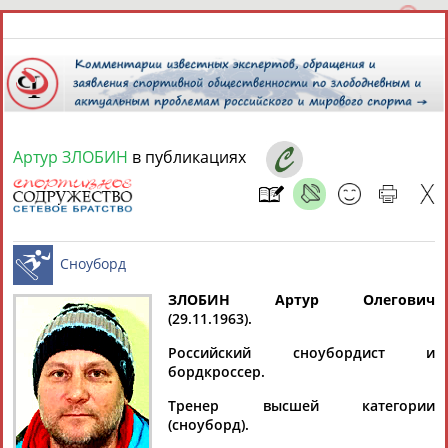
Артур ЗЛОБИН
в публикациях
8 августа 2026 года,
19:56
СПОРТСМЕНЫ, ТРЕНЕРЫ И СПЕЦИАЛИСТЫ
13181
персон
Расширенный поиск
Найдено:
ЗЛОБИН Артур Олегович
(29.11.1963).
Сноуборд
Российский сноубордист и
бордкроссер.
Тренер высшей категории
Аслаудин
Елена
Мария
Юлия
(сноуборд).
АБАЕВ
АБАИМОВА
АБАКУМОВА
АБАЛАКИНА