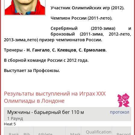
Участник Олимпийских игр (2012).
Чемпион России (2011-лето).
Дмитрий
Тамилла
Рамазан
Ростом
Серебряный (2010-зима) и
АБАРЕНОВ
АБАСОВА
АБАЧАРАЕВ
АБАШИДЗЕ
бронзовый (2011-зима, 2012-лето,
2013-зима,лето) призер чемпионатов России.
Тренеры -
Н. Гангало
,
С. Клевцов
,
С. Ермолаев
.
В сборной команде России с 2012 года.
Флюра
Татьяна
Акжана
Артур
АББАТЕ-
АББЯСОВА
АБДИКАРИМОВА
АБДРАХМАНОВ
Выступает за Профсоюзы.
БУЛАТОВА
Результаты выступлений на Играх XXX
Олимпиады в Лондоне
Мужчины - барьерный бег 110 м
протокол
1 Раунд
Heat 5
Qualification
Rank
Bib
Athlete
Mark
Record