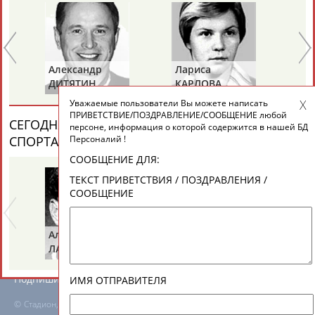
ЕЩЁ ПЕРСОНЫ
24 персон из 13181
Александр
Лариса
Пе
ДИТЯТИН
КАРЛОВА
Т
Уважаемые пользователи Вы можете написать
ТАБЛО АКТИВНОСТИ
ПРИВЕТСТВИЕ/ПОЗДРАВЛЕНИЕ/СООБЩЕНИЕ любой
СЕГОДНЯ ДЕНЬ ПАМЯТИ У ПЕРСОН ИЗ МИРА
персоне, информация о которой содержится в нашей БД
Персоналий !
СПОРТА (6 ПЕРСОНАЛИЙ)
ВЕСЬ СПИСОК
ЦЕЛИ ПРОЕКТА
КОНТАКТЫ
НАШИ КНОПКИ
РЕКЛАМА
СООБЩЕНИЕ ДЛЯ:
ТЕКСТ ПРИВЕТСТВИЯ / ПОЗДРАВЛЕНИЯ /
СООБЩЕНИЕ
Вопросы сотрудничества и совместной деятельности
inform@infosport.ru
Альгирдас
Иван
Бо
ЛАУРИТЕНАС
ОГАНОВ
Ц
Адресов в новостной рассылке: 996
Подпишись
ИМЯ ОТПРАВИТЕЛЯ
©
Стадион, 1998-2026