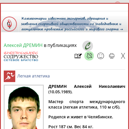
Алексей ДРЕМИН
в публикациях
7 августа 2026 года,
17:47
СПОРТСМЕНЫ, ТРЕНЕРЫ И СПЕЦИАЛИСТЫ
13181
персон
Расширенный поиск
Найдено:
ДРЕМИН Алексей Николаевич
(10.05.1989).
Легкая атлетика
Мастер спорта международного
класса (легкая атлетика, 110 м с/б).
Родился и живет в Челябинске.
Аслаудин
Елена
Мария
Юлия
АБАЕВ
АБАИМОВА
АБАКУМОВА
АБАЛАКИНА
Рост 187 см. Вес 84 кг.