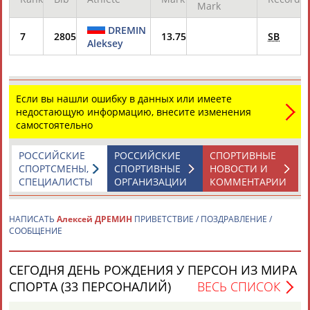
Mark
DREMIN
7
2805
13.75
SB
Aleksey
Если вы нашли ошибку в данных или имеете
Каримжан
Аделя
Андрей
Герман
недостающую информацию, внесите изменения
АБДРАХМАНОВ
АБДРАХМАНОВА
АБДУВАЛИЕВ
АБДУЛАЕВ
самостоятельно
РОССИЙСКИЕ
РОССИЙСКИЕ
СПОРТИВНЫЕ
СПОРТСМЕНЫ,
СПОРТИВНЫЕ
НОВОСТИ И
Рамазан
Тагир
Камиль
Загалав
СПЕЦИАЛИСТЫ
ОРГАНИЗАЦИИ
КОММЕНТАРИИ
АБДУЛАЕВ
АБДУЛАЕВ
АБДУЛАЗИЗОВ
АБДУЛБЕКОВ
НАПИСАТЬ
Алексей ДРЕМИН
ПРИВЕТСТВИЕ / ПОЗДРАВЛЕНИЕ /
СООБЩЕНИЕ
Камалудин
Абдула
Магомед
Назир
СЕГОДНЯ ДЕНЬ РОЖДЕНИЯ У ПЕРСОН ИЗ МИРА
АБДУЛДАУДОВ
АБДУЛЖАЛИЛОВ
АБДУЛКАГИРОВ
АБДУЛЛАЕВ
СПОРТА (33 ПЕРСОНАЛИЙ)
ВЕСЬ СПИСОК