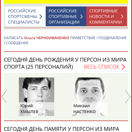
РОССИЙСКИЕ
РОССИЙСКИЕ
СПОРТИВНЫЕ
СПОРТСМЕНЫ,
СПОРТИВНЫЕ
НОВОСТИ И
Каримжан
Аделя
Андрей
Герман
СПЕЦИАЛИСТЫ
ОРГАНИЗАЦИИ
КОММЕНТАРИИ
АБДРАХМАНОВ
АБДРАХМАНОВА
АБДУВАЛИЕВ
АБДУЛАЕВ
НАПИСАТЬ
Ольга ЧЕРНОИВАНЕНКО
ПРИВЕТСТВИЕ / ПОЗДРАВЛЕНИЕ
/ СООБЩЕНИЕ
Рамазан
Тагир
Камиль
Загалав
АБДУЛАЕВ
АБДУЛАЕВ
АБДУЛАЗИЗОВ
АБДУЛБЕКОВ
СЕГОДНЯ ДЕНЬ РОЖДЕНИЯ У ПЕРСОН ИЗ МИРА
СПОРТА (25 ПЕРСОНАЛИЙ)
ВЕСЬ СПИСОК
Камалудин
Абдула
Магомед
Назир
АБДУЛДАУДОВ
АБДУЛЖАЛИЛОВ
АБДУЛКАГИРОВ
АБДУЛЛАЕВ
Юрий
Михаил
Па
ЕЩЁ ПЕРСОНЫ
ХМЫЛЕВ
НАСТЕНКО
М
24 персон из 13181
СЕГОДНЯ ДЕНЬ ПАМЯТИ У ПЕРСОН ИЗ МИРА