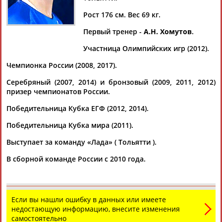
Дмитрий
Тамилла
Рамазан
Ростом
АБАРЕНОВ
АБАСОВА
АБАЧАРАЕВ
АБАШИДЗЕ
Рост 176 см. Вес 69 кг.
Первый тренер -
А.Н. Хомутов
.
Участница Олимпийских игр (2012).
Флюра
Татьяна
Акжана
Артур
Чемпионка России (2008, 2017).
АББАТЕ-
АББЯСОВА
АБДИКАРИМОВА
АБДРАХМАНОВ
БУЛАТОВА
Серебряный (2007, 2014) и бронзовый (2009, 2011, 2012)
призер чемпионатов России.
Победительница Кубка ЕГФ (2012, 2014).
Победительница Кубка мира (2011).
Выступает за команду «Лада» ( Тольятти ).
В сборной команде России с 2010 года.
Если вы нашли ошибку в данных или имеете
недостающую информацию, внесите изменения
самостоятельно