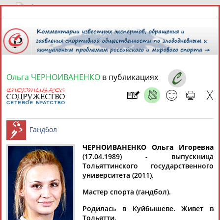
8 августа 2026 года,
05:26
СПОРТСМЕНЫ, ТРЕНЕРЫ И СПЕЦИАЛИСТЫ
Ольга ЧЕРНОИВАНЕНКО
в публикациях
13181
персон
Расширенный поиск
Найдено:
ЧЕРНОИВАНЕНКО Ольга Игоревна
(17.04.1989) - выпускница
Аслаудин
Елена
Мария
Юлия
Тольяттинского государственного
Гандбол
АБАЕВ
АБАИМОВА
АБАКУМОВА
АБАЛАКИНА
университета (2011).
Мастер спорта (гандбол).
Родилась в Куйбышеве. Живет в
Тольятти.