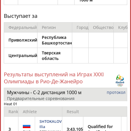
Выступает за
ТАБЛО АКТИВНОСТИ
Федеральный
Регион
Город
Общество
Клуб
Республика
ЦЕЛИ ПРОЕКТА
КОНТАКТЫ
НАШИ КНОПКИ
РЕКЛАМА
Приволжский
Башкортостан
Тверская
Центральный
область
Вопросы сотрудничества и совместной деятельности
inform@infosport.ru
Результаты выступлений на Играх XXXI
Адресов в новостной рассылке: 996
Олимпиады в Рио-Де-Жанейро
Подпишись
Мужчины - С-2 дистанция 1000 м
протокол
Предварительные соревнования
©
Стадион, 1998-2026
Heat 01
Разработка и поддержка ООО НАИТ «Стадион»
Rank
Athlete
Result
SHTOKALOV
Qualified for
Ilia
3
3:43.105