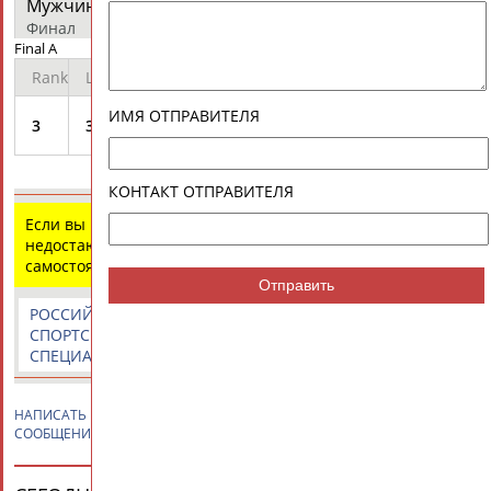
Мужчины - каноэ-двойка (С-2) дистанция 1000 м
протокол
Финал
Final A
Rank
Lane
Team
Time
ИМЯ ОТПРАВИТЕЛЯ
KOROVASHKOV Alexey
/
3
3
3:36.414
PERVUKHIN Ilya
КОНТАКТ ОТПРАВИТЕЛЯ
Если вы нашли ошибку в данных или имеете
недостающую информацию, внесите изменения
самостоятельно
Отправить
РОССИЙСКИЕ
РОССИЙСКИЕ
СПОРТИВНЫЕ
СПОРТСМЕНЫ,
СПОРТИВНЫЕ
НОВОСТИ И
СПЕЦИАЛИСТЫ
ОРГАНИЗАЦИИ
КОММЕНТАРИИ
НАПИСАТЬ
Илья ПЕРВУХИН
ПРИВЕТСТВИЕ / ПОЗДРАВЛЕНИЕ /
СООБЩЕНИЕ