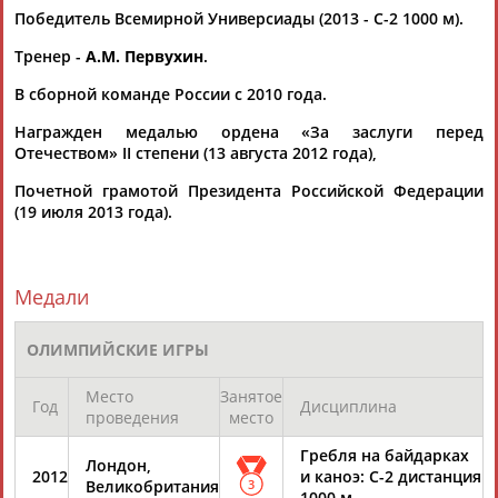
Победитель Всемирной Универсиады (2013 - С-2 1000 м).
Тренер -
А.М. Первухин
.
Каримжан
Аделя
Андрей
Герман
АБДРАХМАНОВ
АБДРАХМАНОВА
АБДУВАЛИЕВ
АБДУЛАЕВ
В сборной команде России с 2010 года.
Награжден медалью ордена «За заслуги перед
Отечеством» II степени (13 августа 2012 года),
Тагир
АБДУЛАЕВ
Почетной грамотой Президента Российской Федерации
Рамазан
Камиль
Загалав
(19 июля 2013 года).
АБДУЛАЕВ
АБДУЛАЗИЗОВ
АБДУЛБЕКОВ
Медали
Камалудин
Абдула
Магомед
Назир
АБДУЛДАУДОВ
АБДУЛЖАЛИЛОВ
АБДУЛКАГИРОВ
АБДУЛЛАЕВ
ОЛИМПИЙСКИЕ ИГРЫ
Место
Занятое
ЕЩЁ ПЕРСОНЫ
Год
Дисциплина
проведения
место
Гребля на байдарках
Лондон,
2012
и каноэ: С-2 дистанция
24 персон из 13181
Великобритания
3
1000 м