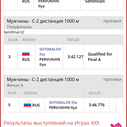
RUS
PERVUKHIN
Semifinals
Ilya
Мужчины - С-2 дистанция 1000 м
протокол
Полуфиналы
Semifinal 02
Rank
Athlete
Result
SHTOKALOV
Qualified for
Ilia
3
3:42.127
RUS
PERVUKHIN
Final A
Ilya
Мужчины - С-2 дистанция 1000 м
протокол
Финал A
Rank
Athlete
Result
SHTOKALOV Ilia
5
3:46.776
RUS
PERVUKHIN Ilya
Результаты выступлений на Играх XXX