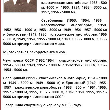
ЖУКОВА
классическое многоборье, 1953 - 500
м, 1000 м, 1950, 1954, 1955 - 3000 м,
1952, 1956 - 5000 м).
Ваш запрос: "Римма ЖУКОВА"
Серебряный (1953, 1954, 1956 -
классическое многоборье, 1950,
Документы 1-1 из 1 найденных уникальных документов
1952, 1956 - 1000 м, 1953 - 3000 м, 1949, 1954, 1957 - 5000 м)
и бронзовый (1949, 1950 - классическое многоборье, 1955
В Москве состоялась премьера документальной драмы
- 500 м, 1949, 1954, 1955 - 1000 м, 1949, 1956 - 3000 м, 1953 -
"Любовь под грифом "секретно"
5000 м) призер чемпионатов мира.
Премьера документальной драмы "Любовь под грифом
"секретно" об истории взаимоотношений конькобежки
Многократная рекордсменка мира.
Риммы
Жуков
... ...и фильм назывался "Стайерская
дистанция
Риммы
Жуковой
", а закончился он совершенно
Чемпионка СССР (1952-1954 - классическое многоборье,
другой историей,...
1954 - 500 м, 1949, 1952 - 1000 м, 1950-1954 - 3000 м, 1952-
(Проект:
Информационное агентство СТАДИОН
)
1954 - 5000 м).
21.10.2021
Серебряный (1951 - классическое многоборье, 1954 - 1000
м, 1949 - 3000 м, 1949 - 5000 м) и бронзовый (1949, 1955,
1957 - классическое многоборье, 1953 - 500 м, 1951, 1955,
1957 - 1000 м, 1955, 1957 - 3000 м, 1947, 1950, 1955, 1957 -
5000 м) призер чемпионатов СССР.
ТАБЛО АКТИВНОСТИ
Завершила спортивную карьеру в 1958 году.