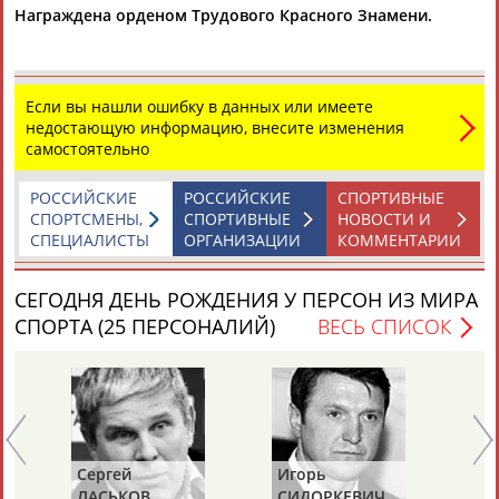
Награждена орденом Трудового Красного Знамени.
ЦЕЛИ ПРОЕКТА
КОНТАКТЫ
НАШИ КНОПКИ
РЕКЛАМА
Если вы нашли ошибку в данных или имеете
недостающую информацию, внесите изменения
самостоятельно
Вопросы сотрудничества и совместной деятельности
inform@infosport.ru
РОССИЙСКИЕ
РОССИЙСКИЕ
СПОРТИВНЫЕ
Адресов в новостной рассылке: 996
СПОРТСМЕНЫ,
СПОРТИВНЫЕ
НОВОСТИ И
СПЕЦИАЛИСТЫ
ОРГАНИЗАЦИИ
КОММЕНТАРИИ
Подпишись
©
Стадион, 1998-2026
СЕГОДНЯ ДЕНЬ РОЖДЕНИЯ У ПЕРСОН ИЗ МИРА
Разработка и поддержка ООО НАИТ «Стадион»
СПОРТА (25 ПЕРСОНАЛИЙ)
ВЕСЬ СПИСОК
Сергей
Игорь
Ал
ЛАСЬКОВ
СИДОРКЕВИЧ
В