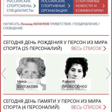
РОССИЙСКИЕ
РОССИЙСКИЕ
СПОРТИВНЫЕ
СПОРТСМЕНЫ,
СПОРТИВНЫЕ
НОВОСТИ И
СПЕЦИАЛИСТЫ
ОРГАНИЗАЦИИ
КОММЕНТАРИИ
НАПИСАТЬ
Леонид КИЗИЛОВ
ПРИВЕТСТВИЕ / ПОЗДРАВЛЕНИЕ /
СООБЩЕНИЕ
Каримжан
Аделя
Андрей
Герман
АБДРАХМАНОВ
АБДРАХМАНОВА
АБДУВАЛИЕВ
АБДУЛАЕВ
СЕГОДНЯ ДЕНЬ РОЖДЕНИЯ У ПЕРСОН ИЗ МИРА
СПОРТА (25 ПЕРСОНАЛИЙ)
ВЕСЬ СПИСОК
Рамазан
Тагир
Камиль
Загалав
АБДУЛАЕВ
АБДУЛАЕВ
АБДУЛАЗИЗОВ
АБДУЛБЕКОВ
Нина
Равиля
Ни
БУЛГАКОВА
ПРОКОПЕНКО
Ж
(САЛИМОВА)
Камалудин
Абдула
Магомед
Назир
АБДУЛДАУДОВ
АБДУЛЖАЛИЛОВ
АБДУЛКАГИРОВ
АБДУЛЛАЕВ
СЕГОДНЯ ДЕНЬ ПАМЯТИ У ПЕРСОН ИЗ МИРА
СПОРТА (4 ПЕРСОНАЛИЙ)
ВЕСЬ СПИСОК