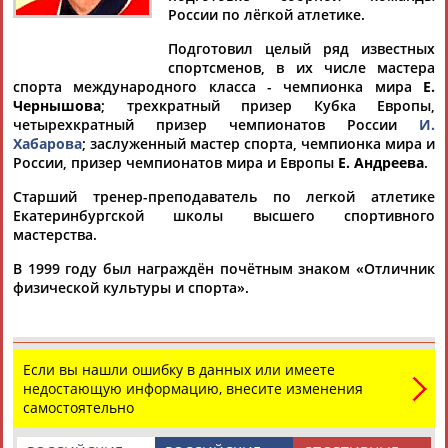
России по лёгкой атлетике.
Подготовил целый ряд известных
спортсменов, в их числе мастера
спорта международного класса - чемпионка мира
Е.
Дмитрий
Тамилла
Рамазан
Ростом
Чернышова
; трехкратный призер Кубка Европы,
АБАРЕНОВ
АБАСОВА
АБАЧАРАЕВ
АБАШИДЗЕ
четырехкратный призер чемпионатов России
И.
Хабарова
; заслуженный мастер спорта, чемпионка мира и
России, призер чемпионатов мира и Европы
Е. Андреева
.
Старший тренер-преподаватель по легкой атлетике
Флюра
Татьяна
Акжана
Артур
Екатеринбургской школы высшего спортивного
АББАТЕ-
АББЯСОВА
АБДИКАРИМОВА
АБДРАХМАНОВ
мастерства.
БУЛАТОВА
В 1999 году был награждён почётным знаком «Отличник
физической культуры и спорта».
Если вы нашли ошибку в данных или имеете
недостающую информацию, внесите изменения
самостоятельно