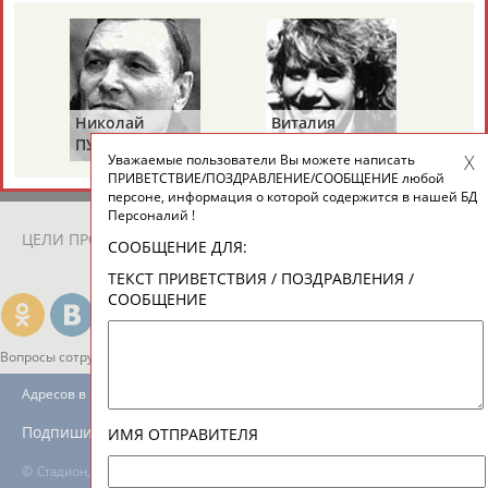
ЕЩЁ ПЕРСОНЫ
24 персон из 13181
Николай
Виталия
Ми
ПУЧКОВ
ТУОМАЙТЕ
Ш
Уважаемые пользователи Вы можете написать
ТАБЛО АКТИВНОСТИ
ПРИВЕТСТВИЕ/ПОЗДРАВЛЕНИЕ/СООБЩЕНИЕ любой
персоне, информация о которой содержится в нашей БД
Персоналий !
ЦЕЛИ ПРОЕКТА
КОНТАКТЫ
НАШИ КНОПКИ
РЕКЛАМА
СООБЩЕНИЕ ДЛЯ:
ТЕКСТ ПРИВЕТСТВИЯ / ПОЗДРАВЛЕНИЯ /
СООБЩЕНИЕ
Вопросы сотрудничества и совместной деятельности
inform@infosport.ru
Адресов в новостной рассылке: 996
Подпишись
ИМЯ ОТПРАВИТЕЛЯ
©
Стадион, 1998-2026