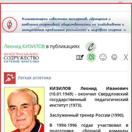
Леонид КИЗИЛОВ
в публикациях
8 августа 2026 года,
23:56
СПОРТСМЕНЫ, ТРЕНЕРЫ И СПЕЦИАЛИСТЫ
13181
персон
Расширенный поиск
Найдено:
КИЗИЛОВ Леонид Иванович
(10.01.1949) - окончил Свердловский
государственный педагогический
Легкая атлетика
институт (1973).
Заслуженный тренер России (1990).
Аслаудин
Елена
Мария
Юлия
В 1994-1996 годах участвовал в
АБАЕВ
АБАИМОВА
АБАКУМОВА
АБАЛАКИНА
подготовке сборной команды