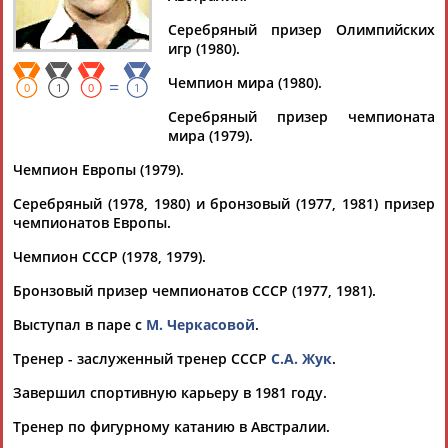
Серебряный призер Олимпийских
игр (1980).
Чемпион мира (1980).
=
Дмитрий
Тамилла
Рамазан
Ростом
0
1
0
1
АБАРЕНОВ
АБАСОВА
АБАЧАРАЕВ
АБАШИДЗЕ
Серебряный призер чемпионата
мира (1979).
Чемпион Европы (1979).
Серебряный (1978, 1980) и бронзовый (1977, 1981) призер
Флюра
Татьяна
Акжана
Артур
чемпионатов Европы.
АББАТЕ-
АББЯСОВА
АБДИКАРИМОВА
АБДРАХМАНОВ
БУЛАТОВА
Чемпион СССР (1978, 1979).
Бронзовый призер чемпионатов СССР (1977, 1981).
Выступал в паре с
М. Черкасовой
.
Тренер - заслуженный тренер СССР
С.А. Жук
.
Завершил спортивную карьеру в 1981 году.
Тренер по фигурному катанию в Австралии.