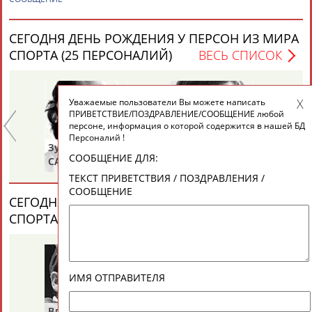
ЕЩЁ ПЕРСОНЫ
СЕГОДНЯ ДЕНЬ РОЖДЕНИЯ У ПЕРСОН ИЗ МИРА
24 персон из 13181
СПОРТА (25 ПЕРСОНАЛИЙ)
ВЕСЬ СПИСОК
Уважаемые пользователи Вы можете написать
ТАБЛО АКТИВНОСТИ
ПРИВЕТСТВИЕ/ПОЗДРАВЛЕНИЕ/СООБЩЕНИЕ любой
персоне, информация о которой содержится в нашей БД
Персоналий !
Зураб
Ольга
Ол
ЦЕЛИ ПРОЕКТА
КОНТАКТЫ
НАШИ КНОПКИ
РЕКЛАМА
СООБЩЕНИЕ ДЛЯ:
САКАНДЕЛИДЗЕ
КНЯЗЕВА
БЕ
ТЕКСТ ПРИВЕТСТВИЯ / ПОЗДРАВЛЕНИЯ /
СООБЩЕНИЕ
СЕГОДНЯ ДЕНЬ ПАМЯТИ У ПЕРСОН ИЗ МИРА
СПОРТА (2 ПЕРСОНАЛИЙ)
ВЕСЬ СПИСОК
Вопросы сотрудничества и совместной деятельности
inform@infosport.ru
Адресов в новостной рассылке: 996
Подпишись
ИМЯ ОТПРАВИТЕЛЯ
©
Стадион, 1998-2026
Владимир
Володар