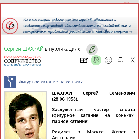
Сергей ШАХРАЙ
в публикациях
9 августа 2026 года,
05:28
СПОРТСМЕНЫ, ТРЕНЕРЫ И СПЕЦИАЛИСТЫ
13181
персон
Расширенный поиск
Найдено:
ШАХРАЙ Сергей Семенович
(28.06.1958).
Фигурное катание на коньках
Заслуженный мастер спорта
(фигурное катание на коньках,
парное катание).
Аслаудин
Елена
Мария
Юлия
Родился в Москве. Живет в
АБАЕВ
АБАИМОВА
АБАКУМОВА
АБАЛАКИНА
Австралии.