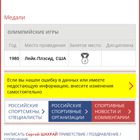
Медали
ОЛИМПИЙСКИЕ ИГРЫ
Каримжан
Аделя
Андрей
Герман
Год
Место проведения
Занятое место
Дисциплина
АБДРАХМАНОВ
АБДРАХМАНОВА
АБДУВАЛИЕВ
АБДУЛАЕВ
1980
Лейк-Плэсид, США
2
Если вы нашли ошибку в данных или имеете
Рамазан
Тагир
Камиль
Загалав
недостающую информацию, внесите изменения
АБДУЛАЕВ
АБДУЛАЕВ
АБДУЛАЗИЗОВ
АБДУЛБЕКОВ
самостоятельно
РОССИЙСКИЕ
РОССИЙСКИЕ
СПОРТИВНЫЕ
СПОРТСМЕНЫ,
СПОРТИВНЫЕ
НОВОСТИ И
СПЕЦИАЛИСТЫ
ОРГАНИЗАЦИИ
КОММЕНТАРИИ
Камалудин
Абдула
Магомед
Назир
АБДУЛДАУДОВ
АБДУЛЖАЛИЛОВ
АБДУЛКАГИРОВ
АБДУЛЛАЕВ
НАПИСАТЬ
Сергей ШАХРАЙ
ПРИВЕТСТВИЕ / ПОЗДРАВЛЕНИЕ /
СООБЩЕНИЕ