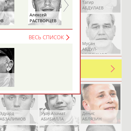
Герман
Рамазан
Тагир
АБДУЛАЕВ
АБДУЛАЕВ
АБДУЛАЕВ
Алексей
Дмитрий
ОВ
РАСТВОРЦЕВ
ШЕПЕЛЬ
ВЕСЬ СПИСОК
Аслан
Эмиль
Мусан
АБДУЛЛИН
АБДУЛЛИН
АБДУЛ-
МУСЛИМОВ
ь какую-либо ошибку в уже
 своей страны!
Эдуард
Уулу Азамат
Денис
АБЗАЛИМОВ
АБИБИЛЛА
АБЛЯЗИН