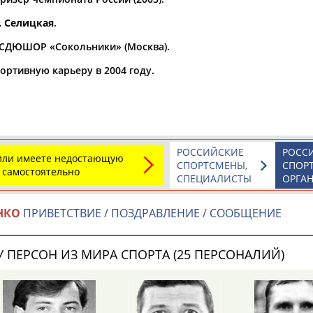
. Селицкая
.
а рождения
по
чч
мм
год
чч
мм
год
 СДЮШОР «Сокольники» (Москва).
ортивную карьеру в 2004 году.
РОССИЙСКИЕ
РОСС
 или имеете недостающую
СПОРТСМЕНЫ,
СПОР
 самостоятельно
СПЕЦИАЛИСТЫ
ОРГА
НКО
ПРИВЕТСТВИЕ / ПОЗДРАВЛЕНИЕ / СООБЩЕНИЕ
Юлия
Дмитрий
Тамилла
АБАЛАКИНА
АБАРЕНОВ
АБАСОВА
 ПЕРСОН ИЗ МИРА СПОРТА (25 ПЕРСОНАЛИЙ)