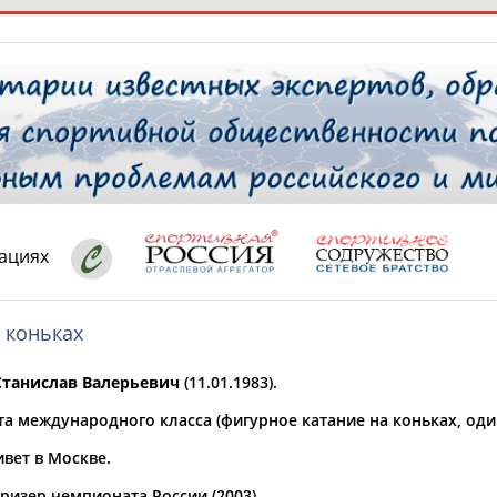
РЕСУРСНАЯ ПЛОЩАДКА
ТАБЛО АК
 специалисты
кациях
 коньках
ставляет регион*
 выбран
танислав Валерьевич
(11.01.1983).
* для действующих спортсменов
то рождения
та международного класса (фигурное катание на коньках, оди
 выбран
вет в Москве.
ион проживания
 выбран
ризер чемпионата России (2003).