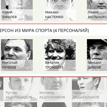
Каримжан
Аделя
Андрей
АБДРАХМАНОВ
АБДРАХМАНОВА
АБДУВАЛИЕВ
Юрий
Михаил
Павел
ХМЫЛЕВ
НАСТЕНКО
МЕЛЬНИК
ЕРСОН ИЗ МИРА СПОРТА (4 ПЕРСОНАЛИЙ)
Абдула
Магомед
Назир
АБДУЛЖАЛИЛОВ
АБДУЛКАГИРОВ
АБДУЛЛАЕВ
естном спортсмене, тренере, специалисте или исправит
х героев! Герои спорта - это одни из главных патриотов
Николай
Виталия
Михаил
ПУЧКОВ
ТУОМАЙТЕ
ШАХОВ
Рустам
Магомед
Нурлан
АБДУРАШИДОВ
АБДУСАЛАМОВ
АБДЫКАЛЫКОВ