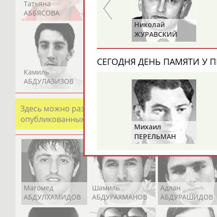
Татьяна
Акжана
Артур
АББЯСОВА
АБДИКАРИМОВА
АБДРАХМАНОВ
Равиля
Николай
ПРОКОПЕНКО
ЖУРАВСКИЙ
(САЛИМОВА)
СЕГОДНЯ ДЕНЬ ПАМЯТИ У П
Камиль
Загалав
Камалудин
АБДУЛАЗИЗОВ
АБДУЛБЕКОВ
АБДУЛДАУДОВ
Здесь можно разместить информацию о хорошо изв
опубликованных записях. Страна должна знать свои
Михаил
ПЕРЕЛЬМАН
(ПЕРЛЬМАН)
Магомед
Шамиль
Адлан
АБДУЛХАМИДОВ
АБДУРАХМАНОВ
АБДУРАШИДОВ