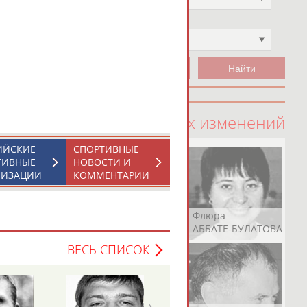
Чемпион
Не выбран
100 последних изменений
ИЙСКИЕ
СПОРТИВНЫЕ
ТИВНЫЕ
НОВОСТИ И
НИЗАЦИИ
КОММЕНТАРИИ
Рамазан
Ростом
Флюра
АБАЧАРАЕВ
АБАШИДЗЕ
АББАТЕ-БУЛАТОВА
ВЕСЬ СПИСОК