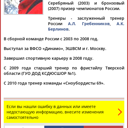
Серебряный (2003) и бронзовый
(2007) призер чемпионатов России.
Тренеры - заслуженный тренер
России
А.Л. Гребенников
,
А.К.
Дмитрий
Тамилла
Рамазан
Ростом
Берлинов
.
АБАРЕНОВ
АБАСОВА
АБАЧАРАЕВ
АБАШИДЗЕ
В сборной команде России с 2003 по 2008 год.
Выступал за ВФСО «Динамо», ЭШВСМ и г. Москву.
Завершил спортивную карьеру в 2008 году.
Флюра
Татьяна
Акжана
Артур
АББАТЕ-
АББЯСОВА
АБДИКАРИМОВА
АБДРАХМАНОВ
С 2009 года старший тренер по фристайлу Тверской
БУЛАТОВА
области (ГУО ДОД КСДЮСШОР №1).
С 2010 года тренер команды «Сноубордисты 69».
Если вы нашли ошибку в данных или имеете
недостающую информацию, внесите изменения
самостоятельно