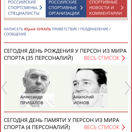
РОССИЙСКИЕ
РОССИЙСКИЕ
СПОРТИВНЫЕ
СПОРТСМЕНЫ,
СПОРТИВНЫЕ
НОВОСТИ И
СПЕЦИАЛИСТЫ
ОРГАНИЗАЦИИ
КОММЕНТАРИИ
НАПИСАТЬ
Юрий ЗУКАЛЬ
ПРИВЕТСТВИЕ / ПОЗДРАВЛЕНИЕ /
СООБЩЕНИЕ
Каримжан
Аделя
Андрей
Герман
АБДРАХМАНОВ
АБДРАХМАНОВА
АБДУВАЛИЕВ
АБДУЛАЕВ
СЕГОДНЯ ДЕНЬ РОЖДЕНИЯ У ПЕРСОН ИЗ МИРА
СПОРТА (35 ПЕРСОНАЛИЙ)
ВЕСЬ СПИСОК
Рамазан
Тагир
Камиль
Загалав
АБДУЛАЕВ
АБДУЛАЕВ
АБДУЛАЗИЗОВ
АБДУЛБЕКОВ
лександр
Анатолий
Анатолий
РИВАЛОВ
ИОНОВ
ЦАРИК
Камалудин
Абдула
Магомед
Назир
АБДУЛДАУДОВ
АБДУЛЖАЛИЛОВ
АБДУЛКАГИРОВ
АБДУЛЛАЕВ
СЕГОДНЯ ДЕНЬ ПАМЯТИ У ПЕРСОН ИЗ МИРА
СПОРТА (4 ПЕРСОНАЛИЙ)
ВЕСЬ СПИСОК