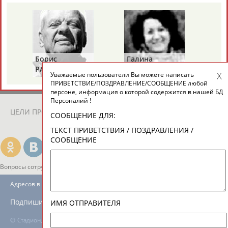
ЕЩЁ ПЕРСОНЫ
24 персон из 13181
Борис
Галина
Ахмед
РАЗИНСКИЙ
ЗИНЧЕНКО
АНАРБАЕВ
Уважаемые пользователи Вы можете написать
ТАБЛО АКТИВНОСТИ
ПРИВЕТСТВИЕ/ПОЗДРАВЛЕНИЕ/СООБЩЕНИЕ любой
персоне, информация о которой содержится в нашей БД
Персоналий !
ЦЕЛИ ПРОЕКТА
КОНТАКТЫ
НАШИ КНОПКИ
РЕКЛАМА
СООБЩЕНИЕ ДЛЯ:
ТЕКСТ ПРИВЕТСТВИЯ / ПОЗДРАВЛЕНИЯ /
СООБЩЕНИЕ
Вопросы сотрудничества и совместной деятельности
inform@infosport.ru
Адресов в новостной рассылке: 996
Подпишись
ИМЯ ОТПРАВИТЕЛЯ
©
Стадион, 1998-2026