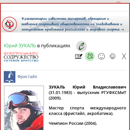
Юрий ЗУКАЛЬ
в публикациях
6 августа 2026 года,
06:10
СПОРТСМЕНЫ, ТРЕНЕРЫ И СПЕЦИАЛИСТЫ
13181
персон
Расширенный поиск
Найдено:
ЗУКАЛЬ Юрий Владиславович
(31.01.1983) - выпускник РГУФКСМиТ
(2009).
Фристайл
Мастер спорта международного
класса (фристайл, акробатика).
Аслаудин
Елена
Мария
Юлия
Чемпион России (2004).
АБАЕВ
АБАИМОВА
АБАКУМОВА
АБАЛАКИНА