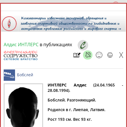
Алдис ИНТЛЕРС
в публикациях
10 августа 2026 года,
14:07
СПОРТСМЕНЫ, ТРЕНЕРЫ И СПЕЦИАЛИСТЫ
13181
персон
Расширенный поиск
Найдено:
ИНТЛЕРС Алдис
(24.04.1965 -
28.08.1994).
Бобслей
Бобслей. Разгоняющий.
Родился в г. Лиепая, Латвия.
Аслаудин
Елена
Мария
Юлия
Рост 193 см. Вес 93 кг.
АБАЕВ
АБАИМОВА
АБАКУМОВА
АБАЛАКИНА