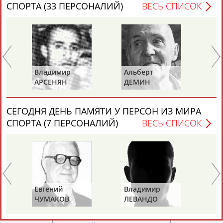
СПОРТА (33 ПЕРСОНАЛИЙ)
ВЕСЬ СПИСОК
Валерий
мир
Альберт
Каримжан
Аделя
Андрей
Герман
КОСТЮЧЕНКО
АБДРАХМАНОВ
АБДРАХМАНОВА
АБДУВАЛИЕВ
АБДУЛАЕВ
ЯН
ДЕМИН
СЕГОДНЯ ДЕНЬ ПАМЯТИ У ПЕРСОН ИЗ МИРА
СПОРТА (7 ПЕРСОНАЛИЙ)
ВЕСЬ СПИСОК
Рамазан
Тагир
Камиль
Загалав
АБДУЛАЕВ
АБДУЛАЕВ
АБДУЛАЗИЗОВ
АБДУЛБЕКОВ
Камалудин
Абдула
Магомед
Назир
ий
Владимир
Тамара
АБДУЛДАУДОВ
АБДУЛЖАЛИЛОВ
АБДУЛКАГИРОВ
АБДУЛЛАЕВ
КОВ
ЛЕВАНДО
КРАВЧЕНКО
(СОСНОВА)