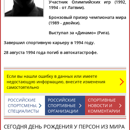
Участник Олимпийских игр (1992,
1994 - от Латвии).
Бронзовый призер чемпионата мира
(1989 - двойки).
Дмитрий
Тамилла
Рамазан
Ростом
АБАРЕНОВ
АБАСОВА
АБАЧАРАЕВ
АБАШИДЗЕ
Выступал за «Динамо» (Рига).
Завершил спортивную карьеру в 1994 году.
28 августа 1994 года погиб в автокатастрофе.
Флюра
Татьяна
Акжана
Артур
АББАТЕ-
АББЯСОВА
АБДИКАРИМОВА
АБДРАХМАНОВ
БУЛАТОВА
Если вы нашли ошибку в данных или имеете
недостающую информацию, внесите изменения
самостоятельно
РОССИЙСКИЕ
РОССИЙСКИЕ
СПОРТИВНЫЕ
СПОРТСМЕНЫ,
СПОРТИВНЫЕ
НОВОСТИ И
СПЕЦИАЛИСТЫ
ОРГАНИЗАЦИИ
КОММЕНТАРИИ
СЕГОДНЯ ДЕНЬ РОЖДЕНИЯ У ПЕРСОН ИЗ МИРА